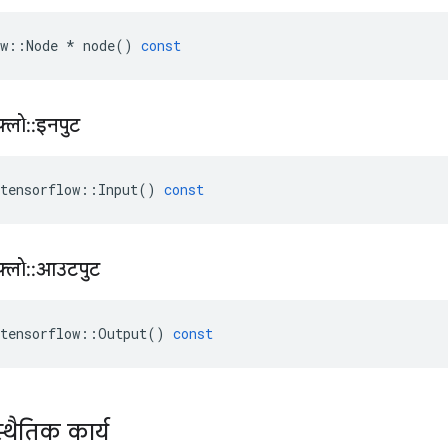
w
::
Node
*
node
()
const
़्लो
::
इनपुट
tensorflow
::
Input
()
const
़्लो
::
आउटपुट
tensorflow
::
Output
()
const
्थैतिक कार्य