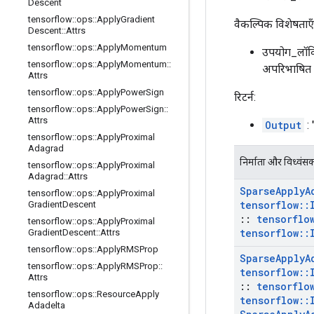
Descent
tensorflow
::
ops
::
Apply
Gradient
वैकल्पिक विशेषताएँ 
Descent
::
Attrs
tensorflow
::
ops
::
Apply
Momentum
उपयोग_लॉकिं
tensorflow
::
ops
::
Apply
Momentum
::
अपरिभाषित ह
Attrs
tensorflow
::
ops
::
Apply
Power
Sign
रिटर्न:
tensorflow
::
ops
::
Apply
Power
Sign
::
Attrs
Output
: 
tensorflow
::
ops
::
Apply
Proximal
Adagrad
निर्माता और विध्वंस
tensorflow
::
ops
::
Apply
Proximal
Adagrad
::
Attrs
Sparse
Apply
A
tensorflow
::
ops
::
Apply
Proximal
tensorflow
::
Gradient
Descent
::
tensorflo
tensorflow
::
ops
::
Apply
Proximal
tensorflow
::
Gradient
Descent
::
Attrs
tensorflow
::
ops
::
Apply
RMSProp
Sparse
Apply
A
tensorflow
::
ops
::
Apply
RMSProp
::
tensorflow
::
Attrs
::
tensorflo
tensorflow
::
ops
::
Resource
Apply
tensorflow
::
Adadelta