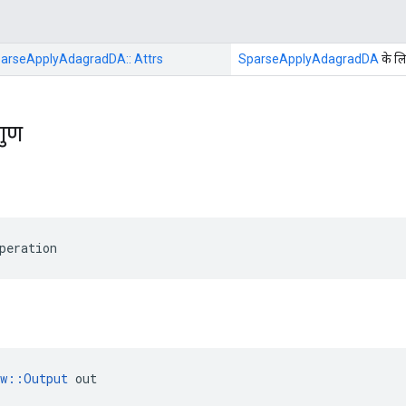
:: SparseApplyAdagradDA:: Attrs
SparseApplyAdagradDA
के लि
गुण
peration
ow::Output
 out