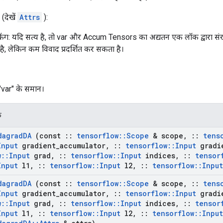
(देखें
Attrs
):
ग: यदि सत्य है, तो var और Accum Tensors का अद्यतन एक लॉक द्वारा संरक
ै, लेकिन कम विवाद प्रदर्शित कर सकता है।
"var" के समान।
क
dagrad
DA
(const
::
tensorflow
::
Scope
& scope
,
::
tens
Input
gradient
_
accumulator
,
::
tensorflow
::
Input
gradi
w
::
Input
grad
,
::
tensorflow
::
Input
indices
,
::
tensor
Input
l1
,
::
tensorflow
::
Input
l2
,
::
tensorflow
::
Input
dagrad
DA
(const
::
tensorflow
::
Scope
& scope
,
::
tens
Input
gradient
_
accumulator
,
::
tensorflow
::
Input
gradi
w
::
Input
grad
,
::
tensorflow
::
Input
indices
,
::
tensor
Input
l1
,
::
tensorflow
::
Input
l2
,
::
tensorflow
::
Input