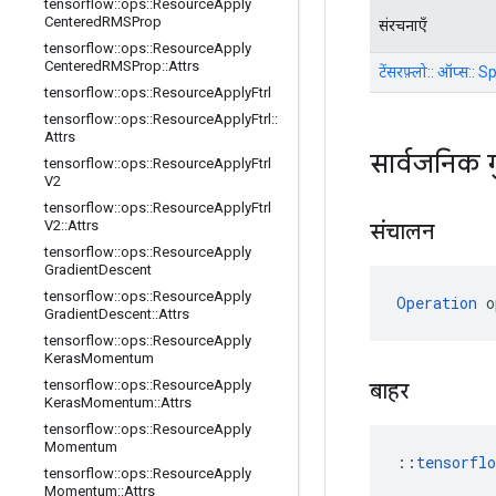
tensorflow
::
ops
::
Resource
Apply
Centered
RMSProp
संरचनाएँ
tensorflow
::
ops
::
Resource
Apply
Centered
RMSProp
::
Attrs
टेंसरफ़्लो:: ऑप्स
tensorflow
::
ops
::
Resource
Apply
Ftrl
tensorflow
::
ops
::
Resource
Apply
Ftrl
::
Attrs
सार्वजनिक 
tensorflow
::
ops
::
Resource
Apply
Ftrl
V2
tensorflow
::
ops
::
Resource
Apply
Ftrl
V2
::
Attrs
संचालन
tensorflow
::
ops
::
Resource
Apply
Gradient
Descent
tensorflow
::
ops
::
Resource
Apply
Operation
 o
Gradient
Descent
::
Attrs
tensorflow
::
ops
::
Resource
Apply
Keras
Momentum
tensorflow
::
ops
::
Resource
Apply
बाहर
Keras
Momentum
::
Attrs
tensorflow
::
ops
::
Resource
Apply
Momentum
::
tensorfl
tensorflow
::
ops
::
Resource
Apply
Momentum
::
Attrs