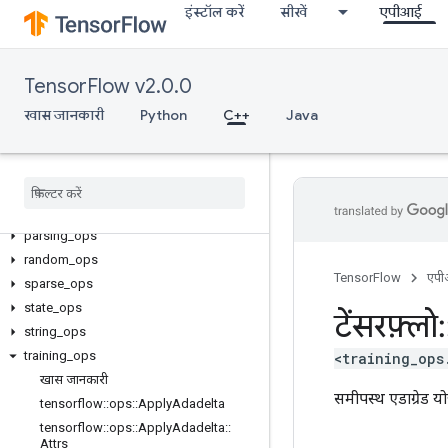
इंस्टॉल करें
सीखें
एपीआई
control_flow_ops
core
data_flow_ops
TensorFlow v2.0.0
image_ops
खास जानकारी
Python
C++
Java
io_ops
logging_ops
math
_
ops
nn
_
ops
no
_
op
parsing
_
ops
random
_
ops
TensorFlow
एप
sparse
_
ops
state
_
ops
टेंसरफ़्लो
:
string
_
ops
training
_
ops
<training_ops
खास जानकारी
समीपस्थ एडाग्रेड यो
tensorflow
::
ops
::
Apply
Adadelta
tensorflow
::
ops
::
Apply
Adadelta
::
Attrs