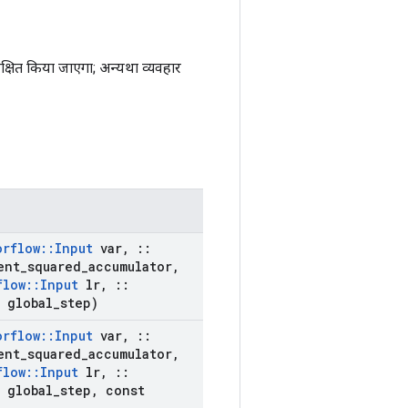
्षित किया जाएगा; अन्यथा व्यवहार
orflow
::
Input
var
,
::
ent
_
squared
_
accumulator
,
flow
::
Input
lr
,
::
global
_
step)
orflow
::
Input
var
,
::
ent
_
squared
_
accumulator
,
flow
::
Input
lr
,
::
global
_
step
,
const