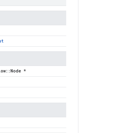
ut
low::Node *