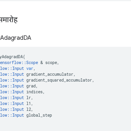
समारोह
y
Adagrad
DA
yAdagradDA
(
ensorflow
::
Scope
&
scope
,
low
::
Input
var
,
low
::
Input
gradient_accumulator
,
low
::
Input
gradient_squared_accumulator
,
low
::
Input
grad
,
low
::
Input
indices
,
low
::
Input
lr
,
low
::
Input
l1
,
low
::
Input
l2
,
low
::
Input
global_step