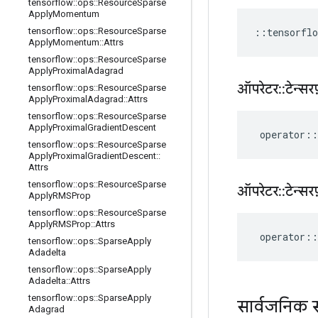
tensorflow
::
ops
::
Resource
Sparse
Apply
Momentum
::
tensorflo
tensorflow
::
ops
::
Resource
Sparse
Apply
Momentum
::
Attrs
tensorflow
::
ops
::
Resource
Sparse
Apply
Proximal
Adagrad
ऑपरेटर
::
टेन्सरफ
tensorflow
::
ops
::
Resource
Sparse
Apply
Proximal
Adagrad
::
Attrs
tensorflow
::
ops
::
Resource
Sparse
Apply
Proximal
Gradient
Descent
operator
::
tensorflow
::
ops
::
Resource
Sparse
Apply
Proximal
Gradient
Descent
::
Attrs
tensorflow
::
ops
::
Resource
Sparse
ऑपरेटर
::
टेन्सरफ
Apply
RMSProp
tensorflow
::
ops
::
Resource
Sparse
Apply
RMSProp
::
Attrs
operator
::
tensorflow
::
ops
::
Sparse
Apply
Adadelta
tensorflow
::
ops
::
Sparse
Apply
Adadelta
::
Attrs
tensorflow
::
ops
::
Sparse
Apply
सार्वजनिक स
Adagrad