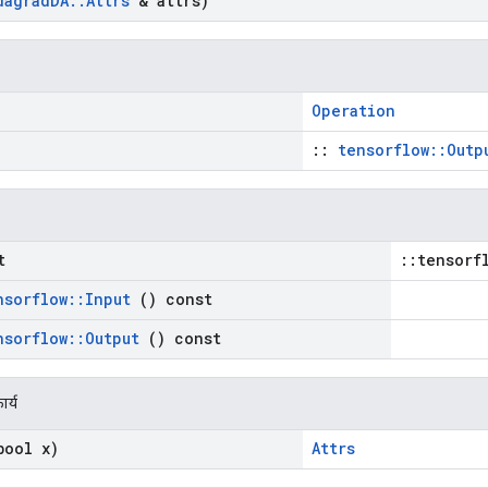
dagrad
DA
::
Attrs
& attrs)
Operation
::
tensorflow::Outp
t
::tensorf
nsorflow
::
Input
() const
nsorflow
::
Output
() const
ार्य
ool x)
Attrs