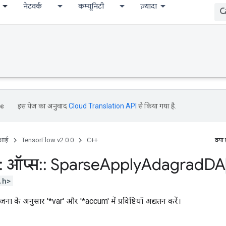
नेटवर्क
कम्यूनिटी
ज़्यादा
इस पेज का अनुवाद
Cloud Translation API
से किया गया है.
ीआई
TensorFlow v2.0.0
C++
क्या
:
ऑप्स
::
Sparse
Apply
Adagrad
DA
.h>
जना के अनुसार '*var' और '*accum' में प्रविष्टियाँ अद्यतन करें।