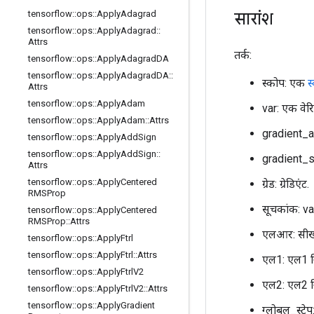
सारांश
tensorflow
::
ops
::
Apply
Adagrad
tensorflow
::
ops
::
Apply
Adagrad
::
Attrs
तर्क:
tensorflow
::
ops
::
Apply
Adagrad
DA
tensorflow
::
ops
::
Apply
Adagrad
DA
::
स्कोप: एक
स
Attrs
tensorflow
::
ops
::
Apply
Adam
var: एक वेर
tensorflow
::
ops
::
Apply
Adam
::
Attrs
gradient_a
tensorflow
::
ops
::
Apply
Add
Sign
tensorflow
::
ops
::
Apply
Add
Sign
::
gradient_s
Attrs
tensorflow
::
ops
::
Apply
Centered
ग्रेड: ग्रेडिएंट.
RMSProp
सूचकांक: va
tensorflow
::
ops
::
Apply
Centered
RMSProp
::
Attrs
एलआर: सीखन
tensorflow
::
ops
::
Apply
Ftrl
tensorflow
::
ops
::
Apply
Ftrl
::
Attrs
एल1: एल1 न
tensorflow
::
ops
::
Apply
Ftrl
V2
एल2: एल2 न
tensorflow
::
ops
::
Apply
Ftrl
V2
::
Attrs
tensorflow
::
ops
::
Apply
Gradient
ग्लोबल_स्टे