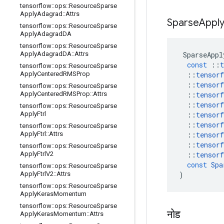
tensorflow
::
ops
::
Resource
Sparse
Apply
Adagrad
::
Attrs
Sparse
Appl
tensorflow
::
ops
::
Resource
Sparse
Apply
Adagrad
DA
tensorflow
::
ops
::
Resource
Sparse
SparseAppl
Apply
Adagrad
DA
::
Attrs
const
::
t
tensorflow
::
ops
::
Resource
Sparse
::
tensorf
Apply
Centered
RMSProp
::
tensorf
tensorflow
::
ops
::
Resource
Sparse
::
tensorf
Apply
Centered
RMSProp
::
Attrs
::
tensorf
tensorflow
::
ops
::
Resource
Sparse
::
tensorf
Apply
Ftrl
::
tensorf
tensorflow
::
ops
::
Resource
Sparse
::
tensorf
Apply
Ftrl
::
Attrs
::
tensorf
tensorflow
::
ops
::
Resource
Sparse
::
tensorf
Apply
Ftrl
V2
const
Spa
tensorflow
::
ops
::
Resource
Sparse
)
Apply
Ftrl
V2
::
Attrs
tensorflow
::
ops
::
Resource
Sparse
Apply
Keras
Momentum
tensorflow
::
ops
::
Resource
Sparse
नोड
Apply
Keras
Momentum
::
Attrs