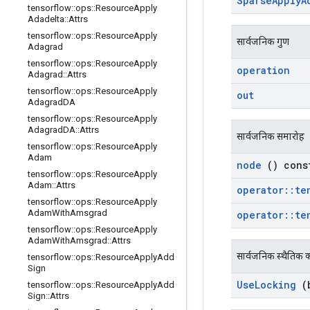
Sparse
Apply
A
tensorflow
::
ops
::
Resource
Apply
Adadelta
::
Attrs
tensorflow
::
ops
::
Resource
Apply
सार्वजनिक गुण
Adagrad
tensorflow
::
ops
::
Resource
Apply
operation
Adagrad
::
Attrs
tensorflow
::
ops
::
Resource
Apply
out
Adagrad
DA
tensorflow
::
ops
::
Resource
Apply
Adagrad
DA
::
Attrs
सार्वजनिक समारोह
tensorflow
::
ops
::
Resource
Apply
Adam
node
() cons
tensorflow
::
ops
::
Resource
Apply
Adam
::
Attrs
operator
::
te
tensorflow
::
ops
::
Resource
Apply
Adam
With
Amsgrad
operator
::
te
tensorflow
::
ops
::
Resource
Apply
Adam
With
Amsgrad
::
Attrs
सार्वजनिक स्थैतिक क
tensorflow
::
ops
::
Resource
Apply
Add
Sign
Use
Locking
(b
tensorflow
::
ops
::
Resource
Apply
Add
Sign
::
Attrs