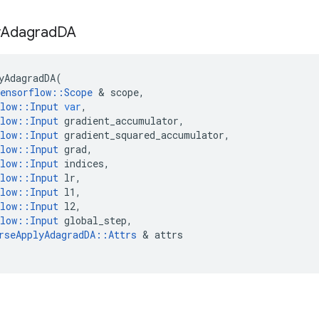
y
Adagrad
DA
yAdagradDA
(
ensorflow
::
Scope
&
scope
,
low
::
Input
var
,
low
::
Input
gradient_accumulator
,
low
::
Input
gradient_squared_accumulator
,
low
::
Input
grad
,
low
::
Input
indices
,
low
::
Input
lr
,
low
::
Input
l1
,
low
::
Input
l2
,
low
::
Input
global_step
,
rseApplyAdagradDA
::
Attrs
&
attrs