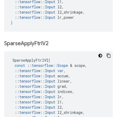
::
tensorflow
::
Input
l1
,
::
tensorflow
::
Input
l2
,
::
tensorflow
::
Input
l2_shrinkage
,
::
tensorflow
::
Input
lr_power
)
Sparse
Apply
Ftrl
V2
SparseApplyFtrlV2
(
const
::
tensorflow
::
Scope
&
scope
,
::
tensorflow
::
Input
var
,
::
tensorflow
::
Input
accum
,
::
tensorflow
::
Input
linear
,
::
tensorflow
::
Input
grad
,
::
tensorflow
::
Input
indices
,
::
tensorflow
::
Input
lr
,
::
tensorflow
::
Input
l1
,
::
tensorflow
::
Input
l2
,
::
tensorflow
::
Input
l2_shrinkage
,