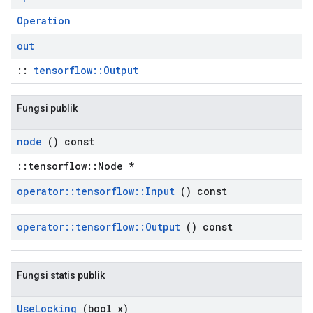
Operation
out
::
tensorflow::Output
Fungsi publik
node
() const
::tensorflow::Node *
operator
::
tensorflow
::
Input
() const
operator
::
tensorflow
::
Output
() const
Fungsi statis publik
Use
Locking
(bool x)