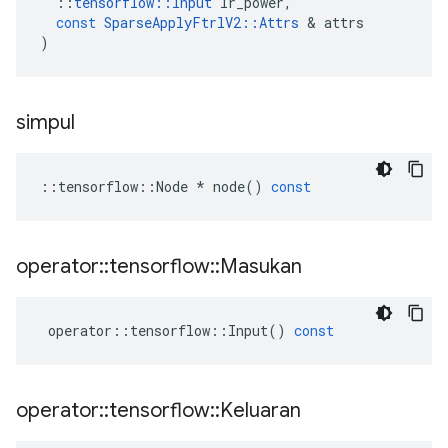
::
tensorflow
::
Input
lr_power
,
const
SparseApplyFtrlV2
::
Attrs
&
attrs
)
simpul
::
tensorflow
::
Node
*
node
()
const
operator
::
tensorflow
::
Masukan
operator
::
tensorflow
::
Input
()
const
operator
::
tensorflow
::
Keluaran