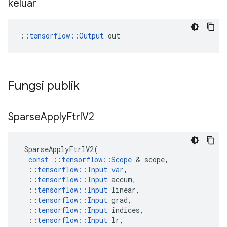
keluar
::
tensorflow::Output
 out
Fungsi publik
Sparse
Apply
Ftrl
V2
SparseApplyFtrlV2
(
const
::
tensorflow
::
Scope
&
scope
,
::
tensorflow
::
Input
var
,
::
tensorflow
::
Input
accum
,
::
tensorflow
::
Input
linear
,
::
tensorflow
::
Input
grad
,
::
tensorflow
::
Input
indices
,
::
tensorflow
::
Input
lr
,