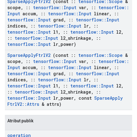
Sparse
Apply
Ftrl
V2
(const
::
tensorflow
::
Scope
&
scope
,
::
tensorflow
::
Input
var
,
::
tensorflow
::
Input
accum
,
::
tensorflow
::
Input
linear
,
::
tensorflow
::
Input
grad
,
::
tensorflow
::
Input
indices
,
::
tensorflow
::
Input
lr
,
::
tensorflow
::
Input
l1
,
::
tensorflow
::
Input
l2
,
::
tensorflow
::
Input
l2
_
shrinkage
,
::
tensorflow
::
Input
lr
_
power)
Sparse
Apply
Ftrl
V2
(const
::
tensorflow
::
Scope
&
scope
,
::
tensorflow
::
Input
var
,
::
tensorflow
::
Input
accum
,
::
tensorflow
::
Input
linear
,
::
tensorflow
::
Input
grad
,
::
tensorflow
::
Input
indices
,
::
tensorflow
::
Input
lr
,
::
tensorflow
::
Input
l1
,
::
tensorflow
::
Input
l2
,
::
tensorflow
::
Input
l2
_
shrinkage
,
::
tensorflow
::
Input
lr
_
power
,
const
Sparse
Apply
Ftrl
V2
::
Attrs
& attrs)
Atribut publik
operation