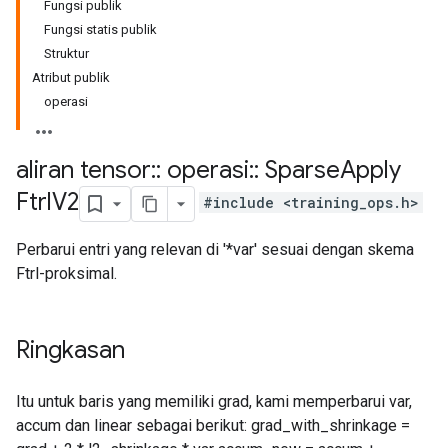
Fungsi publik
Fungsi statis publik
Struktur
Atribut publik
operasi
aliran tensor
::
operasi
::
Sparse
Apply
Ftrl
V2
#include <training_ops.h>
Perbarui entri yang relevan di '*var' sesuai dengan skema
Ftrl-proksimal.
Ringkasan
Itu untuk baris yang memiliki grad, kami memperbarui var,
accum dan linear sebagai berikut: grad_with_shrinkage =