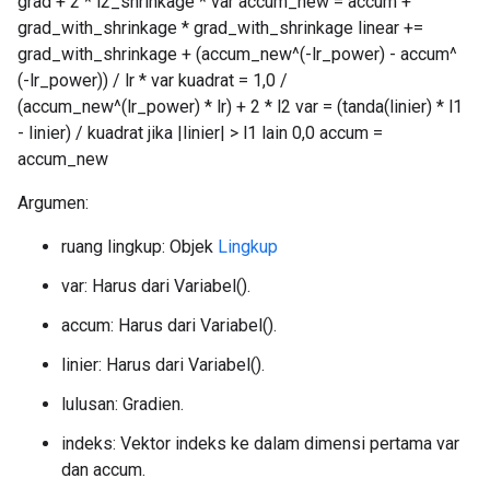
grad + 2 * l2_shrinkage * var accum_new = accum +
grad_with_shrinkage * grad_with_shrinkage linear +=
grad_with_shrinkage + (accum_new^(-lr_power) - accum^
(-lr_power)) / lr * var kuadrat = 1,0 /
(accum_new^(lr_power) * lr) + 2 * l2 var = (tanda(linier) * l1
- linier) / kuadrat jika |linier| > l1 lain 0,0 accum =
accum_new
Argumen:
ruang lingkup: Objek
Lingkup
var: Harus dari Variabel().
accum: Harus dari Variabel().
linier: Harus dari Variabel().
lulusan: Gradien.
indeks: Vektor indeks ke dalam dimensi pertama var
dan accum.