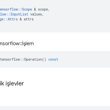
ensorflow
::
Scope
&
scope
,
low
::
InputList
values
,
ge
::
Attrs
&
attrs
nsorflow
::
İşlem
tensorflow
::
Operation
()
const
ik işlevler