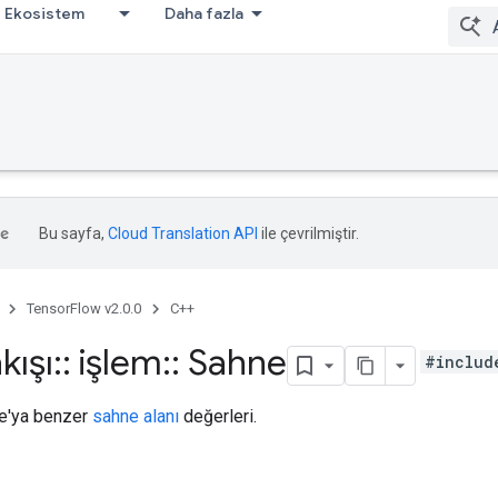
Ekosistem
Daha fazla
Bu sayfa,
Cloud Translation API
ile çevrilmiştir.
TensorFlow v2.0.0
C++
kışı
::
işlem
::
Sahne
#includ
ue'ya benzer
sahne alanı
değerleri.