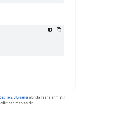
pache 2.0 Lisansı
altında lisanslanmıştır.
illi ticari markasıdır.