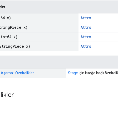
vler
64 x)
Attrs
ring
Piece x)
Attrs
int64 x)
Attrs
String
Piece x)
Attrs
: Aşama:: Öznitelikler
Stage
için isteğe bağlı öznitelik
likler