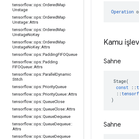
tensorflow
::
ops
::
Ordered
Map
Unstage
Operation
 o
tensorflow
::
ops
::
Ordered
Map
Unstage
::
Attrs
tensorflow
::
ops
::
Ordered
Map
Unstage
No
Key
Kamu işlev
tensorflow
::
ops
::
Ordered
Map
Unstage
No
Key
::
Attrs
tensorflow
::
ops
::
Padding
FIFOQueue
Sahne
tensorflow
::
ops
::
Padding
FIFOQueue
::
Attrs
tensorflow
::
ops
::
Parallel
Dynamic
Stitch
Stage
(
const
::
t
tensorflow
::
ops
::
Priority
Queue
::
tensorf
tensorflow
::
ops
::
Priority
Queue
::
Attrs
)
tensorflow
::
ops
::
Queue
Close
tensorflow
::
ops
::
Queue
Close
::
Attrs
tensorflow
::
ops
::
Queue
Dequeue
Sahne
tensorflow
::
ops
::
Queue
Dequeue
::
Attrs
tensorflow
::
ops
::
Queue
Dequeue