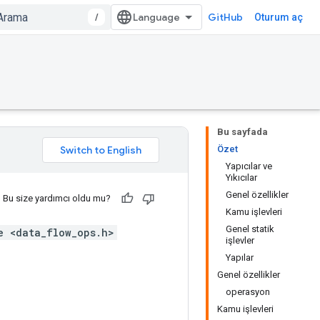
/
GitHub
Oturum aç
Bu sayfada
Özet
Yapıcılar ve
Yıkıcılar
Genel özellikler
Bu size yardımcı oldu mu?
Kamu işlevleri
Genel statik
e <data_flow_ops.h>
işlevler
Yapılar
Genel özellikler
operasyon
Kamu işlevleri