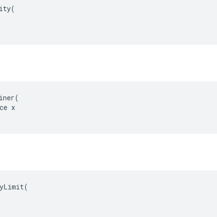
ity(

iner(

ce x

yLimit(
