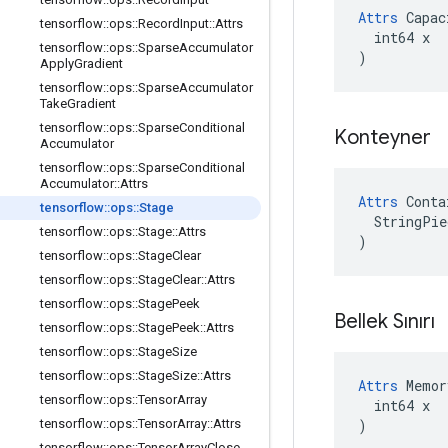
Attrs
 Capac
tensorflow
::
ops
::
Record
Input
::
Attrs
  int64 x

tensorflow
::
ops
::
Sparse
Accumulator
)
Apply
Gradient
tensorflow
::
ops
::
Sparse
Accumulator
Take
Gradient
tensorflow
::
ops
::
Sparse
Conditional
Konteyner
Accumulator
tensorflow
::
ops
::
Sparse
Conditional
Accumulator
::
Attrs
Attrs
 Conta
tensorflow
::
ops
::
Stage
  StringPie
tensorflow
::
ops
::
Stage
::
Attrs
)
tensorflow
::
ops
::
Stage
Clear
tensorflow
::
ops
::
Stage
Clear
::
Attrs
tensorflow
::
ops
::
Stage
Peek
Bellek Sınırı
tensorflow
::
ops
::
Stage
Peek
::
Attrs
tensorflow
::
ops
::
Stage
Size
tensorflow
::
ops
::
Stage
Size
::
Attrs
Attrs
 Memor
tensorflow
::
ops
::
Tensor
Array
  int64 x

)
tensorflow
::
ops
::
Tensor
Array
::
Attrs
tensorflow
::
ops
::
Tensor
Array
Close