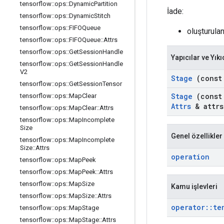
tensorflow
::
ops
::
Dynamic
Partition
İade:
tensorflow
::
ops
::
Dynamic
Stitch
tensorflow
::
ops
::
FIFOQueue
oluşturula
tensorflow
::
ops
::
FIFOQueue
::
Attrs
tensorflow
::
ops
::
Get
Session
Handle
Yapıcılar ve Yıkı
tensorflow
::
ops
::
Get
Session
Handle
V2
Stage
(cons
tensorflow
::
ops
::
Get
Session
Tensor
Stage
(cons
tensorflow
::
ops
::
Map
Clear
Attrs
& attrs
tensorflow
::
ops
::
Map
Clear
::
Attrs
tensorflow
::
ops
::
Map
Incomplete
Size
Genel özellikler
tensorflow
::
ops
::
Map
Incomplete
Size
::
Attrs
operation
tensorflow
::
ops
::
Map
Peek
tensorflow
::
ops
::
Map
Peek
::
Attrs
tensorflow
::
ops
::
Map
Size
Kamu işlevleri
tensorflow
::
ops
::
Map
Size
::
Attrs
operator
::
te
tensorflow
::
ops
::
Map
Stage
tensorflow
::
ops
::
Map
Stage
::
Attrs