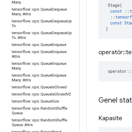
Many
Stage
(
tensorflow
::
ops
::
Queue
Dequeue
const
::
t
Many
::
Attrs
::
tensorf
tensorflow
::
ops
::
Queue
Dequeue
Up
const
Sta
To
)
tensorflow
::
ops
::
Queue
Dequeue
Up
To
::
Attrs
tensorflow
::
ops
::
Queue
Enqueue
operatör
::
te
tensorflow
::
ops
::
Queue
Enqueue
::
Attrs
tensorflow
::
ops
::
Queue
Enqueue
Many
operator
::
tensorflow
::
ops
::
Queue
Enqueue
Many
::
Attrs
tensorflow
::
ops
::
Queue
Is
Closed
tensorflow
::
ops
::
Queue
Is
Closed
V2
Genel stat
tensorflow
::
ops
::
Queue
Size
tensorflow
::
ops
::
Random
Shuffle
Queue
Kapasite
tensorflow
::
ops
::
Random
Shuffle
Queue
::
Attrs
tensorflow
::
ops
::
Record
Input