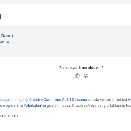
d
dName(

ce x

Bu size yardımcı oldu mu?
bu sayfanın içeriği
Creative Commons Atıf 4.0 Lisansı
altında ve kod örnekleri
A
elopers Site Politikaları
'na göz atın. Java, Oracle ve/veya satış ortaklarının tesc
6-02-18 UTC.