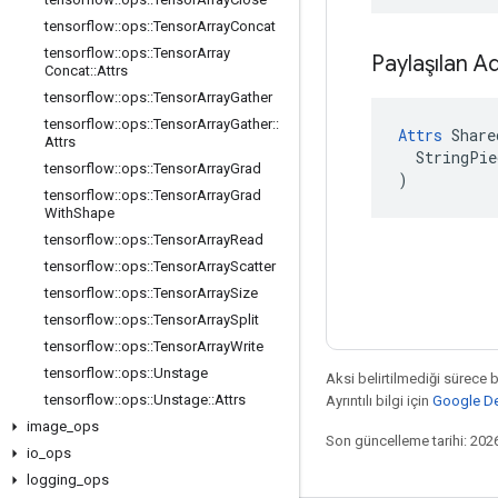
tensorflow
::
ops
::
Tensor
Array
Concat
tensorflow
::
ops
::
Tensor
Array
Paylaşılan A
Concat
::
Attrs
tensorflow
::
ops
::
Tensor
Array
Gather
tensorflow
::
ops
::
Tensor
Array
Gather
::
Attrs
 Share
Attrs
  StringPie
tensorflow
::
ops
::
Tensor
Array
Grad
)
tensorflow
::
ops
::
Tensor
Array
Grad
With
Shape
tensorflow
::
ops
::
Tensor
Array
Read
tensorflow
::
ops
::
Tensor
Array
Scatter
tensorflow
::
ops
::
Tensor
Array
Size
tensorflow
::
ops
::
Tensor
Array
Split
tensorflow
::
ops
::
Tensor
Array
Write
tensorflow
::
ops
::
Unstage
Aksi belirtilmediği sürece 
tensorflow
::
ops
::
Unstage
::
Attrs
Ayrıntılı bilgi için
Google Dev
image
_
ops
Son güncelleme tarihi: 202
io
_
ops
logging
_
ops