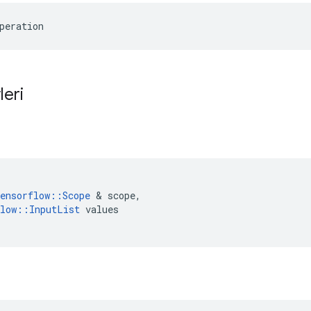
peration
leri
ensorflow
::
Scope
&
scope
,
low
::
InputList
values