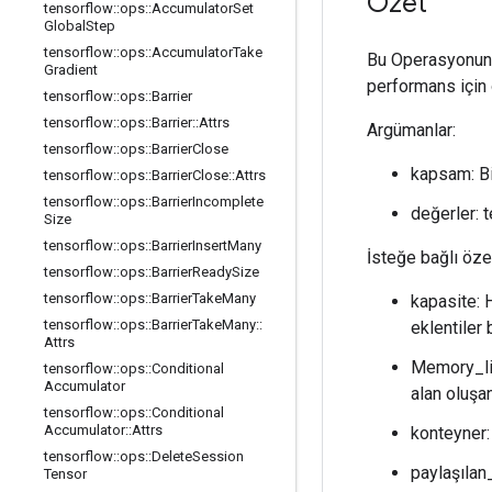
Özet
tensorflow
::
ops
::
Accumulator
Set
Global
Step
tensorflow
::
ops
::
Accumulator
Take
Bu Operasyonun 
Gradient
performans için 
tensorflow
::
ops
::
Barrier
tensorflow
::
ops
::
Barrier
::
Attrs
Argümanlar:
tensorflow
::
ops
::
Barrier
Close
kapsam: B
tensorflow
::
ops
::
Barrier
Close
::
Attrs
tensorflow
::
ops
::
Barrier
Incomplete
değerler: t
Size
tensorflow
::
ops
::
Barrier
Insert
Many
İsteğe bağlı özel
tensorflow
::
ops
::
Barrier
Ready
Size
tensorflow
::
ops
::
Barrier
Take
Many
kapasite: 
tensorflow
::
ops
::
Barrier
Take
Many
::
eklentiler 
Attrs
Memory_lim
tensorflow
::
ops
::
Conditional
Accumulator
alan oluşa
tensorflow
::
ops
::
Conditional
Accumulator
::
Attrs
konteyner: 
tensorflow
::
ops
::
Delete
Session
paylaşılan
Tensor