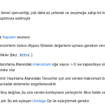
temel işlevselliği, çok daha az yetenek ve seçeneğe sahip bir 
optimize edilmiştir.
ir
Kapsam
nesnesi
ensörlerin listesi dtypes Eklenen değerlerin uyması gereken veri t
likler (bkz.
Attrs
):
Hazırlama Alanındaki
maksimum
öğe sayısı. > 0 ise kapasiteye ul
bloke olur.
it: Hazırlama Alanındaki Tensörler için izin verilen maksimum bayt
na kadar eklemeler engellenecektir.
Boş değilse, bu sıra verilen konteynere yerleştirilir. Aksi halde var
_adı: Bu adı eşleşen
Unstage
Op ile eşleştirmek gerekir.