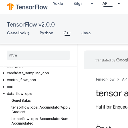
Yükle
Bilgi
API
TensorFlow v2.0.0
Genel bakış
Python
C++
Java
C++
array
_
ops
candidate
_
sampling
_
ops
TensorFlow
API
control
_
flow
_
ops
core
tensor a
data
_
flow
_
ops
Genel Bakış
Hafif bir Enque
tensorflow
::
ops
::
Accumulator
Apply
Gradient
tensorflow
::
ops
::
Accumulator
Num
Accumulated