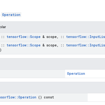
n
Operation
cılar
t
::
tensorflow
::
Scope
& scope
,
::
tensorflow
::
Input
Lis
t
::
tensorflow
::
Scope
& scope
,
::
tensorflow
::
Input
Lis
)
Operation
nsorflow
::
Operation
() const