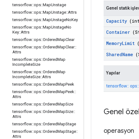
tensorflow
::
ops
::
Map
Unstage
Genel statik işle
tensorflow
::
ops
::
Map
Unstage
::
Attrs
tensorflow
::
ops
::
Map
Unstage
No
Key
Capacity
(int
tensorflow
::
ops
::
Map
Unstage
No
Container
(St
Key
::
Attrs
tensorflow
::
ops
::
Ordered
Map
Clear
Memory
Limit
(
tensorflow
::
ops
::
Ordered
Map
Clear
::
Attrs
Shared
Name
(
tensorflow
::
ops
::
Ordered
Map
Incomplete
Size
tensorflow
::
ops
::
Ordered
Map
Yapılar
Incomplete
Size
::
Attrs
tensorflow
::
ops
::
Ordered
Map
Peek
tensorflow:: ops:
tensorflow
::
ops
::
Ordered
Map
Peek
::
Attrs
tensorflow
::
ops
::
Ordered
Map
Size
Genel özel
tensorflow
::
ops
::
Ordered
Map
Size
::
Attrs
tensorflow
::
ops
::
Ordered
Map
Stage
operasyon
tensorflow
::
ops
::
Ordered
Map
Stage
::
Attrs