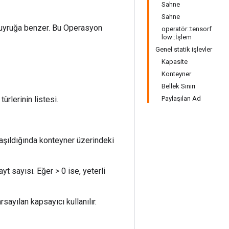
Sahne
Sahne
kuyruğa benzer. Bu Operasyon
operatör::tensorf
low::İşlem
Genel statik işlevler
Kapasite
Konteyner
Bellek Sınırı
ürlerinin listesi.
Paylaşılan Ad
aşıldığında konteyner üzerindeki
 sayısı. Eğer > 0 ise, yeterli
sayılan kapsayıcı kullanılır.