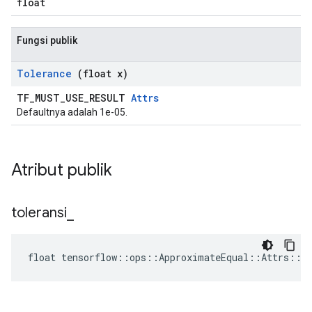
float
Fungsi publik
Tolerance
(float x)
TF_MUST_USE_RESULT
Attrs
Defaultnya adalah 1e-05.
Atribut publik
toleransi
_
float tensorflow::ops::ApproximateEqual::Attrs::to