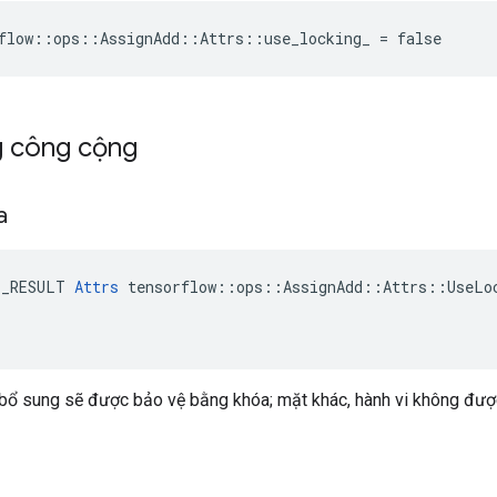
flow::ops::AssignAdd::Attrs::use_locking_ = false
g công cộng
a
E_RESULT 
Attrs
 tensorflow::ops::AssignAdd::Attrs::UseLoc
bổ sung sẽ được bảo vệ bằng khóa; mặt khác, hành vi không được 