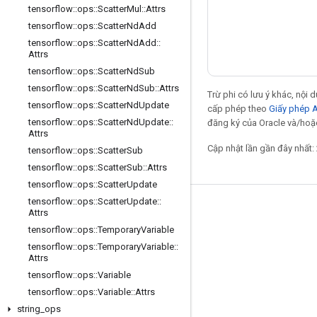
tensorflow
::
ops
::
Scatter
Mul
::
Attrs
tensorflow
::
ops
::
Scatter
Nd
Add
tensorflow
::
ops
::
Scatter
Nd
Add
::
Attrs
tensorflow
::
ops
::
Scatter
Nd
Sub
tensorflow
::
ops
::
Scatter
Nd
Sub
::
Attrs
Trừ phi có lưu ý khác, nội
tensorflow
::
ops
::
Scatter
Nd
Update
cấp phép theo
Giấy phép 
tensorflow
::
ops
::
Scatter
Nd
Update
::
đăng ký của Oracle và/hoặc 
Attrs
Cập nhật lần gần đây nhất:
tensorflow
::
ops
::
Scatter
Sub
tensorflow
::
ops
::
Scatter
Sub
::
Attrs
tensorflow
::
ops
::
Scatter
Update
tensorflow
::
ops
::
Scatter
Update
::
Giữ liên lạc
Attrs
tensorflow
::
ops
::
Temporary
Variable
Blog
tensorflow
::
ops
::
Temporary
Variable
::
Diễn đàn
Attrs
tensorflow
::
ops
::
Variable
GitHub
tensorflow
::
ops
::
Variable
::
Attrs
Twitter
string
_
ops