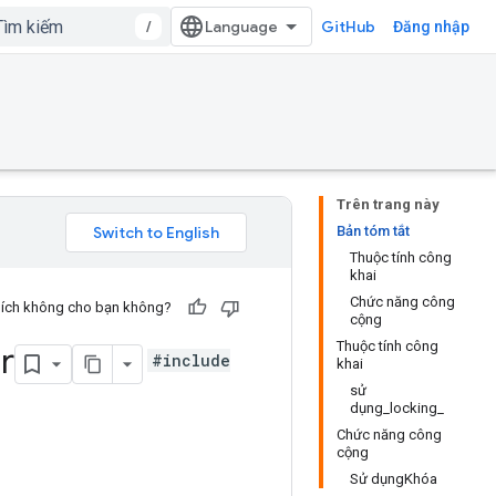
/
GitHub
Đăng nhập
Trên trang này
Bản tóm tắt
Thuộc tính công
khai
Chức năng công
u ích không cho bạn không?
cộng
Thuộc tính công
r
#include
khai
sử
dụng_locking_
Chức năng công
cộng
Sử dụngKhóa