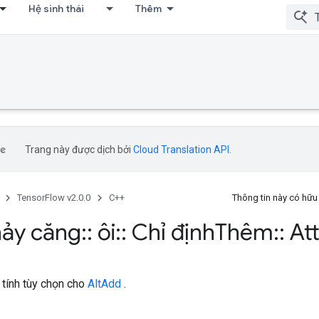
Hệ sinh thái
Thêm
Trang này được dịch bởi
Cloud Translation API
.
TensorFlow v2.0.0
C++
Thông tin này có hữ
ảy căng
::
ôi
::
Chỉ định
Thêm
::
Att
 tính tùy chọn cho
AltAdd
.