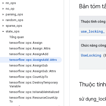
nn
_
ops
Bản tóm t
no
_
op
parsing
_
ops
random
_
ops
Thuộc tính công
sparse
_
ops
use
_
locking
_
state
_
ops
Tổng quan
tensorflow
::
ops
::
Assign
Chức năng công
tensorflow
::
ops
::
Assign
::
Attrs
tensorflow
::
ops
::
Assign
Add
Use
Locking
(b
tensorflow
::
ops
::
Assign
Add
::
Attrs
tensorflow
::
ops
::
Assign
Sub
tensorflow
::
ops
::
Assign
Sub
::
Attrs
tensorflow
::
ops
::
Count
Up
To
tensorflow
::
ops
::
Destroy
Temporary
Thuộc tín
Variable
tensorflow
::
ops
::
Is
Variable
Initialized
tensorflow
::
ops
::
Resource
Count
Up
sử dụng
_
loc
To