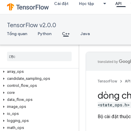
Cài đặt
Học tập
API
TensorFlow v2.0.0
Tổng quan
Python
C++
Java
C++
array
_
ops
candidate
_
sampling
_
ops
TensorFlow
API
control
_
flow
_
ops
dòng ch
core
data
_
flow
_
ops
<state_ops.h>
image
_
ops
io
_
ops
Bộ cài đặt thuộc
logging
_
ops
math
_
ops