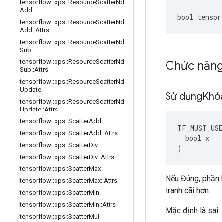
tensorflow
::
ops
::
Resource
Scatter
Nd
Add
bool tensor
tensorflow
::
ops
::
Resource
Scatter
Nd
Add
::
Attrs
tensorflow
::
ops
::
Resource
Scatter
Nd
Sub
tensorflow
::
ops
::
Resource
Scatter
Nd
Chức năn
Sub
::
Attrs
tensorflow
::
ops
::
Resource
Scatter
Nd
Update
Sử dụng
Khó
tensorflow
::
ops
::
Resource
Scatter
Nd
Update
::
Attrs
tensorflow
::
ops
::
Scatter
Add
TF_MUST_US
tensorflow
::
ops
::
Scatter
Add
::
Attrs
  bool x

tensorflow
::
ops
::
Scatter
Div
)
tensorflow
::
ops
::
Scatter
Div
::
Attrs
tensorflow
::
ops
::
Scatter
Max
Nếu Đúng, phần 
tensorflow
::
ops
::
Scatter
Max
::
Attrs
tranh cãi hơn.
tensorflow
::
ops
::
Scatter
Min
tensorflow
::
ops
::
Scatter
Min
::
Attrs
Mặc định là sai
tensorflow
::
ops
::
Scatter
Mul