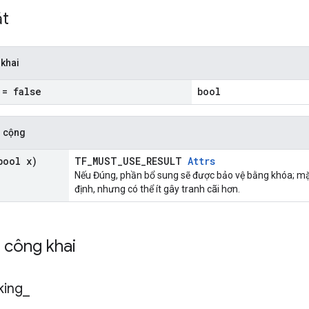
ắt
 khai
= false
bool
 cộng
ool x)
TF_MUST_USE_RESULT
Attrs
Nếu Đúng, phần bổ sung sẽ được bảo vệ bằng khóa; mặ
định, nhưng có thể ít gây tranh cãi hơn.
h công khai
king
_