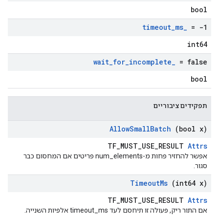
bool
timeout
_
ms
_
= -1
int64
wait
_
for
_
incomplete
_
= false
bool
תפקידים ציבוריים
Allow
Small
Batch
(bool x)
TF_MUST_USE_RESULT
Attrs
אפשר להחזיר פחות מ-num_elements פריטים אם המחסום כבר
סגור.
Timeout
Ms
(int64 x)
TF_MUST_USE_RESULT
Attrs
אם התור ריק, פעולה זו תיחסם לעד timeout_ms אלפיות השנייה.