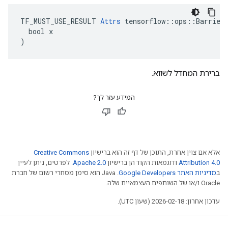
TF_MUST_USE_RESULT 
Attrs
 tensorflow::ops::BarrierT
  bool x

)
ברירת המחדל לשווא.
המידע עזר לך?
אלא אם צוין אחרת, התוכן של דף זה הוא ברישיון
Creative Commons
Attribution 4.0
ודוגמאות הקוד הן ברישיון
Apache 2.0
. לפרטים, ניתן לעיין
ב
מדיניות האתר Google Developers‏
.‏ Java הוא סימן מסחרי רשום של חברת
Oracle ו/או של השותפים העצמאיים שלה.
עדכון אחרון: 2026-02-18 (שעון UTC).