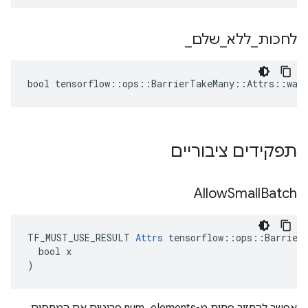
לחכות
_
ללא
_
שלם
_
bool tensorflow::ops::BarrierTakeMany::Attrs::wait
תפקידים ציבוריים
Allow
Small
Batch
TF_MUST_USE_RESULT 
Attrs
 tensorflow::ops::BarrierT
  bool x

)
אפשר להחזיר פחות מ-num_elements פריטים אם המחסום