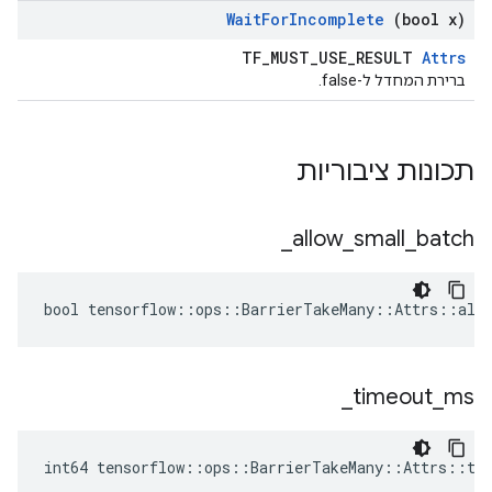
Wait
For
Incomplete
(bool x)
TF_MUST_USE_RESULT
Attrs
ברירת המחדל ל-false.
תכונות ציבוריות
_
allow
_
small
_
batch
bool tensorflow::ops::BarrierTakeMany::Attrs::allo
_
timeout
_
ms
int64 tensorflow::ops::BarrierTakeMany::Attrs::ti