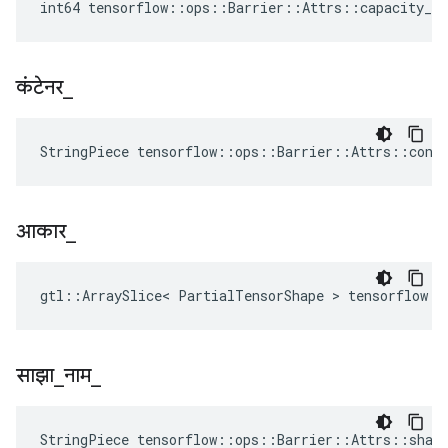
int64 tensorflow::ops::Barrier::Attrs::capacity_ =
कंटेनर
_
StringPiece tensorflow::ops::Barrier::Attrs::cont
आकार
_
gtl::ArraySlice< PartialTensorShape > tensorflow::
साझा
_
नाम
_
StringPiece tensorflow::ops::Barrier::Attrs::shar