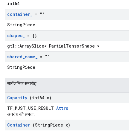
int64
container
_
= ""
StringPiece
shapes
_
= {}
gtl::ArraySlice< PartialTensorShape >
shared
_
name
_
= ""
StringPiece
सार्वजनिक समारोह
Capacity
(int64 x)
TF_MUST_USE_RESULT
Attrs
अवरोध की क्षमता.
Container
(String
Piece x)