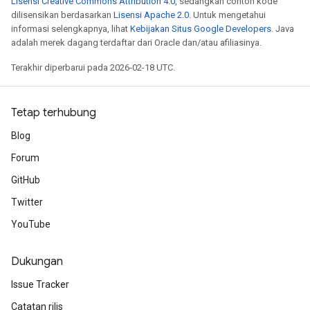
Lisensi Creative Commons Attribution 4.0
, sedangkan contoh kode
dilisensikan berdasarkan
Lisensi Apache 2.0
. Untuk mengetahui
informasi selengkapnya, lihat
Kebijakan Situs Google Developers
. Java
adalah merek dagang terdaftar dari Oracle dan/atau afiliasinya.
Terakhir diperbarui pada 2026-02-18 UTC.
Tetap terhubung
Blog
Forum
GitHub
Twitter
YouTube
Dukungan
Issue Tracker
Catatan rilis