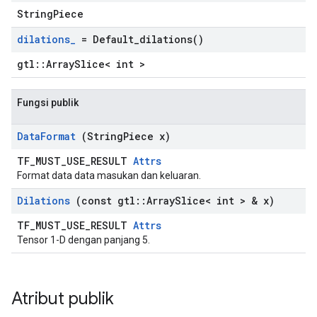
StringPiece
dilations
_
=
Default_dilations(
)
gtl::ArraySlice< int >
Fungsi publik
Data
Format
(String
Piece x)
TF_MUST_USE_RESULT
Attrs
Format data data masukan dan keluaran.
Dilations
(const gtl
::
Array
Slice< int > & x)
TF_MUST_USE_RESULT
Attrs
Tensor 1-D dengan panjang 5.
Atribut publik