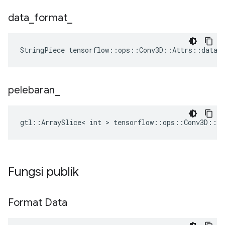
data
_
format
_
StringPiece tensorflow::ops::Conv3D::Attrs::data_
pelebaran
_
gtl::ArraySlice< int > tensorflow::ops::Conv3D::At
Fungsi publik
Format Data