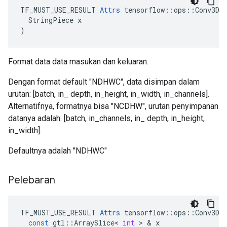
TF_MUST_USE_RESULT 
Attrs
 tensorflow::ops::Conv3D::
  StringPiece x

)
Format data data masukan dan keluaran.
Dengan format default "NDHWC", data disimpan dalam
urutan: [batch, in_ depth, in_height, in_width, in_channels].
Alternatifnya, formatnya bisa "NCDHW", urutan penyimpanan
datanya adalah: [batch, in_channels, in_ depth, in_height,
in_width].
Defaultnya adalah "NDHWC"
Pelebaran
TF_MUST_USE_RESULT
Attrs
tensorflow
::
ops
::
Conv3D
:
const
gtl
::
ArraySlice
<
int
>
&
x