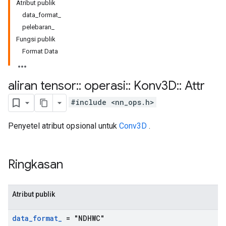
Atribut publik
data_format_
pelebaran_
Fungsi publik
Format Data
aliran tensor
::
operasi
::
Konv3D
::
Attr
#include <nn_ops.h>
Penyetel atribut opsional untuk
Conv3D
.
Ringkasan
Atribut publik
data
_
format
_
= "NDHWC"