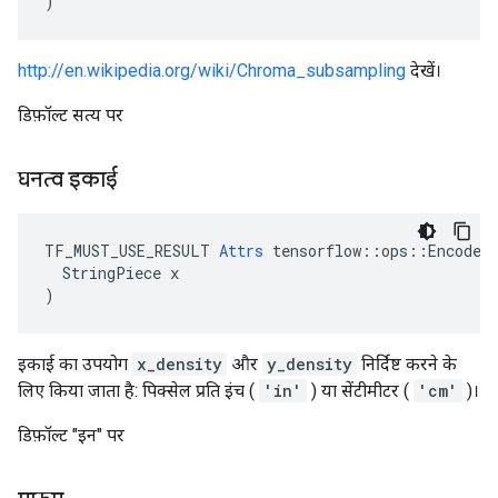
)
http://en.wikipedia.org/wiki/Chroma_subsampling
देखें।
डिफ़ॉल्ट सत्य पर
घनत्व इकाई
TF_MUST_USE_RESULT 
Attrs
 tensorflow::ops::EncodeJp
  StringPiece x

)
इकाई का उपयोग
x_density
और
y_density
निर्दिष्ट करने के
लिए किया जाता है: पिक्सेल प्रति इंच (
'in'
) या सेंटीमीटर (
'cm'
)।
डिफ़ॉल्ट "इन" पर