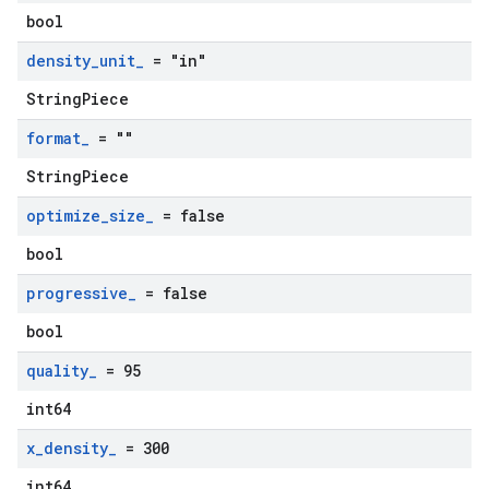
bool
density
_
unit
_
= "in"
StringPiece
format
_
= ""
StringPiece
optimize
_
size
_
= false
bool
progressive
_
= false
bool
quality
_
= 95
int64
x
_
density
_
= 300
int64