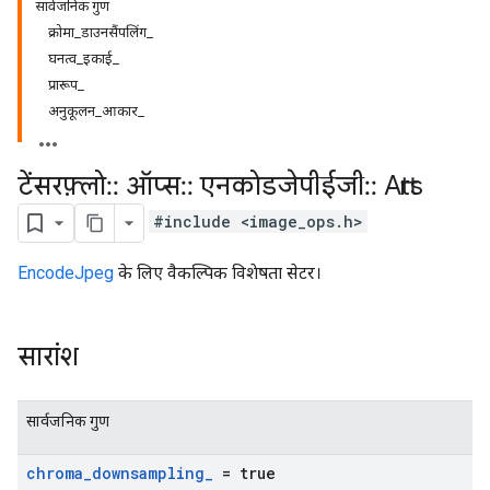
सार्वजनिक गुण
क्रोमा_डाउनसैंपलिंग_
घनत्व_इकाई_
प्रारूप_
अनुकूलन_आकार_
टेंसरफ़्लो
::
ऑप्स
::
एनकोडजेपीईजी
::
Attrs
#include <image_ops.h>
EncodeJpeg
के लिए वैकल्पिक विशेषता सेटर।
सारांश
सार्वजनिक गुण
chroma
_
downsampling
_
= true