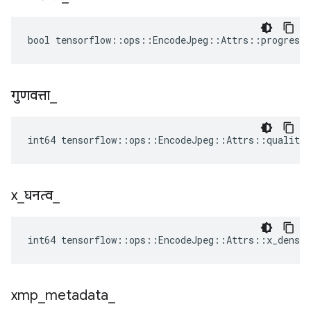
bool tensorflow::ops::EncodeJpeg::Attrs::progressi
गुणवत्ता
_
int64 tensorflow::ops::EncodeJpeg::Attrs::quality_
x
_
घनत्व
_
int64 tensorflow::ops::EncodeJpeg::Attrs::x_densit
xmp
_
metadata
_