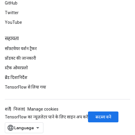
GitHub
Twitter
YouTube
सहायता
सॉफ़्टवेयर वर्शन ट्रैकर
प्रॉडक्ट की जानकारी
स्टैक ओवरफ़्लो
ब्रैंड दिशानिर्देश
TensorFlow से लिया गया
शर्तें
निजता
Manage cookies
सदस्य बनें
TensorFlow का न्यूज़लेटर पाने के लिए साइन अप करें