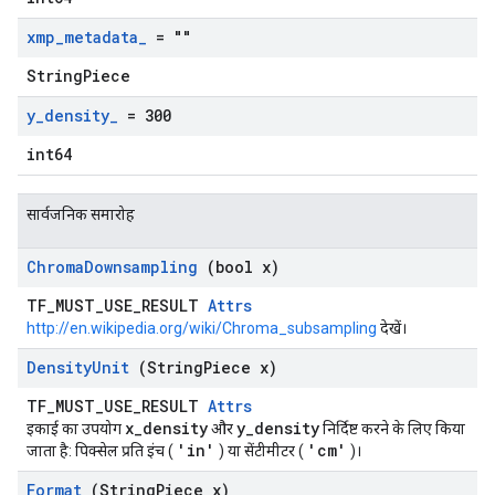
xmp
_
metadata
_
= ""
StringPiece
y
_
density
_
= 300
int64
सार्वजनिक समारोह
Chroma
Downsampling
(bool x)
TF_MUST_USE_RESULT
Attrs
http://en.wikipedia.org/wiki/Chroma_subsampling
देखें।
Density
Unit
(String
Piece x)
TF_MUST_USE_RESULT
Attrs
x_density
y_density
इकाई का उपयोग
और
निर्दिष्ट करने के लिए किया
'in'
'cm'
जाता है: पिक्सेल प्रति इंच (
) या सेंटीमीटर (
)।
Format
(String
Piece x)