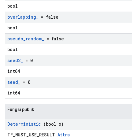
bool
overlapping
_
= false
bool
pseudo
_
random
_
= false
bool
seed2
_
= 0
int64
seed
_
= 0
int64
Fungsi publik
Deterministic
(bool x)
TF_MUST_USE_RESULT
Attrs