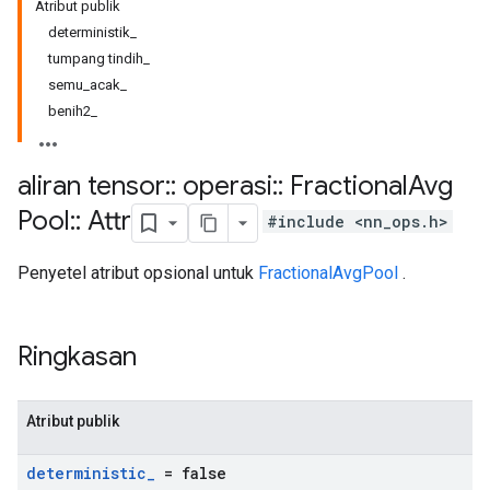
Atribut publik
deterministik_
tumpang tindih_
semu_acak_
benih2_
aliran tensor
::
operasi
::
Fractional
Avg
Pool
::
Attr
#include <nn_ops.h>
Penyetel atribut opsional untuk
FractionalAvgPool
.
Ringkasan
Atribut publik
deterministic
_
= false