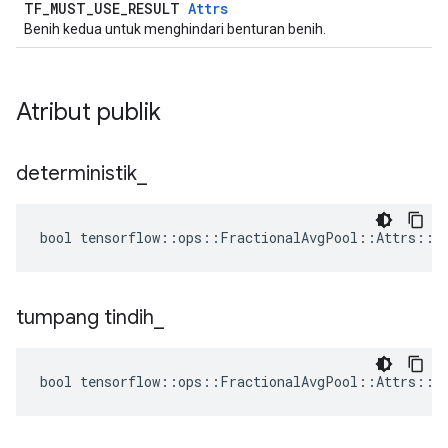
TF_MUST_USE_RESULT
Attrs
Benih kedua untuk menghindari benturan benih.
Atribut publik
deterministik
_
bool tensorflow::ops::FractionalAvgPool::Attrs::de
tumpang tindih
_
bool tensorflow::ops::FractionalAvgPool::Attrs::ov