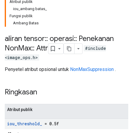
Atribut publik
iou_ambang batas_
Fungsi publik
Ambang Batas
aliran tensor
::
operasi
::
Penekanan
Non
Max
::
Attr
#include
<image_ops.h>
Penyetel atribut opsional untuk
NonMaxSuppression
.
Ringkasan
Atribut publik
iou
_
threshold
_
= 0
.
5f