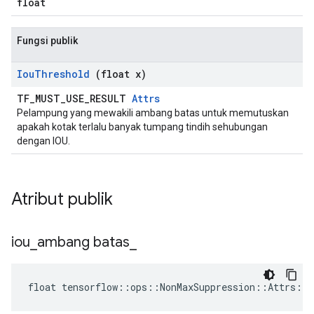
float
Fungsi publik
Iou
Threshold
(float x)
TF_MUST_USE_RESULT
Attrs
Pelampung yang mewakili ambang batas untuk memutuskan
apakah kotak terlalu banyak tumpang tindih sehubungan
dengan IOU.
Atribut publik
iou
_
ambang batas
_
float tensorflow::ops::NonMaxSuppression::Attrs::i