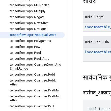
सारांश
tensorflow
::
ops
::
Mul
No
Nan
tensorflow
::
ops
::
Multiply
सार्वजनिक गुण
tensorflow
::
ops
::
Negate
tensorflow
::
ops
::
Next
After
incompatible
tensorflow
::
ops
::
Not
Equal
tensorflow
::
ops
::
Not
Equal
::
Attrs
tensorflow
::
ops
::
Polygamma
सार्वजनिक समारोह
tensorflow
::
ops
::
Pow
Incompatible
tensorflow
::
ops
::
Prod
tensorflow
::
ops
::
Prod
::
Attrs
tensorflow
::
ops
::
Quantize
Down
And
Shrink
Range
tensorflow
::
ops
::
Quantized
Add
सार्वजनिक 
tensorflow
::
ops
::
Quantized
Add
::
Attrs
tensorflow
::
ops
::
Quantized
Mat
Mul
असंगत
_
आकार
tensorflow
::
ops
::
Quantized
Mat
Mul
::
Attrs
tensorflow
::
ops
::
Quantized
Mul
bool tensor