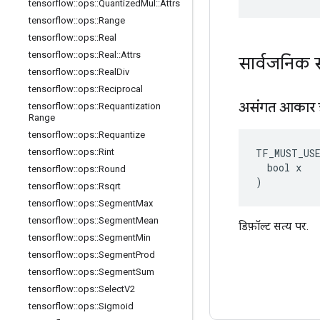
tensorflow
::
ops
::
Quantized
Mul
::
Attrs
tensorflow
::
ops
::
Range
tensorflow
::
ops
::
Real
tensorflow
::
ops
::
Real
::
Attrs
सार्वजनिक 
tensorflow
::
ops
::
Real
Div
tensorflow
::
ops
::
Reciprocal
असंगत आकार त्
tensorflow
::
ops
::
Requantization
Range
tensorflow
::
ops
::
Requantize
TF_MUST_US
tensorflow
::
ops
::
Rint
  bool x

tensorflow
::
ops
::
Round
)
tensorflow
::
ops
::
Rsqrt
tensorflow
::
ops
::
Segment
Max
tensorflow
::
ops
::
Segment
Mean
डिफ़ॉल्ट सत्य पर.
tensorflow
::
ops
::
Segment
Min
tensorflow
::
ops
::
Segment
Prod
tensorflow
::
ops
::
Segment
Sum
tensorflow
::
ops
::
Select
V2
tensorflow
::
ops
::
Sigmoid