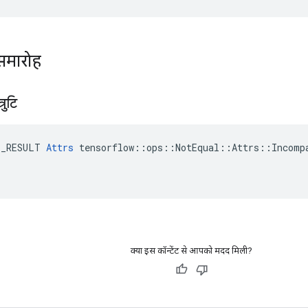
समारोह
रुटि
E_RESULT 
Attrs
 tensorflow::ops::NotEqual::Attrs::Incompa
क्या इस कॉन्टेंट से आपको मदद मिली?