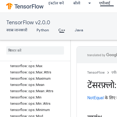
इंस्टॉल करें
सीखें
एपीआई
tensorflow::ops::LessEqual
tensorflow::ops::Lgamma
tensorflow::ops::LinSpace
TensorFlow v2.0.0
tensorflow::ops::Log
tensorflow::ops::Log1p
खास जानकारी
Python
C++
Java
tensorflow::ops::LogicalAnd
tensorflow
::
ops
::
Logical
Not
tensorflow
::
ops
::
Logical
Or
tensorflow
::
ops
::
Mat
Mul
tensorflow
::
ops
::
Mat
Mul
::
Attrs
tensorflow
::
ops
::
Max
tensorflow
::
ops
::
Max
::
Attrs
TensorFlow
एप
tensorflow
::
ops
::
Maximum
टेंसरफ़्लो
:
tensorflow
::
ops
::
Mean
tensorflow
::
ops
::
Mean
::
Attrs
NotEqual
के लिए 
tensorflow
::
ops
::
Min
tensorflow
::
ops
::
Min
::
Attrs
tensorflow
::
ops
::
Minimum
tensorflow
::
ops
::
Mod