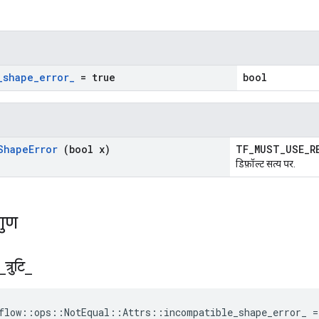
_
shape
_
error
_
= true
bool
Shape
Error
(bool x)
TF_MUST_USE_
डिफ़ॉल्ट सत्य पर.
गुण
_
त्रुटि
_
flow::ops::NotEqual::Attrs::incompatible_shape_error_ =