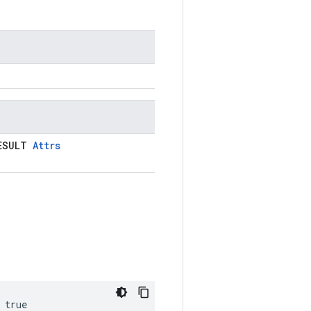
RESULT
Attrs
 true