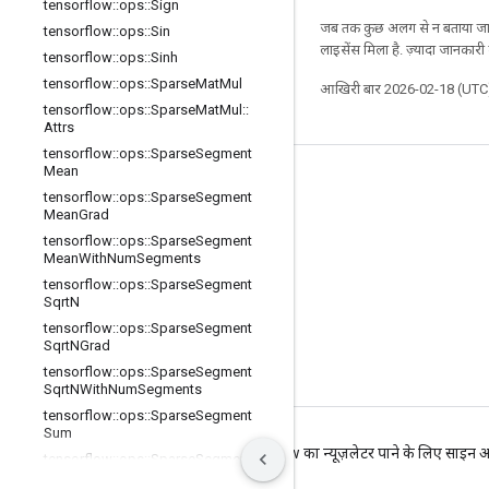
tensorflow
::
ops
::
Sign
जब तक कुछ अलग से न बताया जाए
tensorflow
::
ops
::
Sin
लाइसेंस मिला है. ज़्यादा जानकारी
tensorflow
::
ops
::
Sinh
tensorflow
::
ops
::
Sparse
Mat
Mul
आखिरी बार 2026-02-18 (UTC)
tensorflow
::
ops
::
Sparse
Mat
Mul
::
Attrs
tensorflow
::
ops
::
Sparse
Segment
Mean
जुड़े रहें
tensorflow
::
ops
::
Sparse
Segment
Mean
Grad
ब्लॉग
tensorflow
::
ops
::
Sparse
Segment
फ़ोरम
Mean
With
Num
Segments
tensorflow
::
ops
::
Sparse
Segment
GitHub
Sqrt
N
Twitter
tensorflow
::
ops
::
Sparse
Segment
Sqrt
NGrad
YouTube
tensorflow
::
ops
::
Sparse
Segment
Sqrt
NWith
Num
Segments
tensorflow
::
ops
::
Sparse
Segment
Sum
शर्तें
निजता
Manage cookies
TensorFlow का न्यूज़लेटर पाने के लिए साइन अ
tensorflow
::
ops
::
Sparse
Segment
Sum
With
Num
Segments