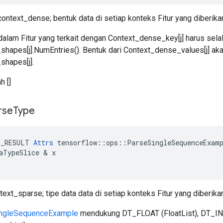
context_dense; bentuk data di setiap konteks Fitur yang diberi
alam Fitur yang terkait dengan Context_dense_key[j] harus sel
hapes[j].NumEntries(). Bentuk dari Context_dense_values[j] ak
hapes[j].
h []
rse
Type
E_RESULT
Attrs
tensorflow
::
ops
::
ParseSingleSequenceExam
aTypeSlice
&
x
text_sparse; tipe data data di setiap konteks Fitur yang diber
ngleSequenceExample
mendukung DT_FLOAT (FloatList), DT_INT