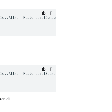
ple
::
Attrs
::
FeatureListDenseTypes
(
ple
::
Attrs
::
FeatureListSparseTypes
(
kan di