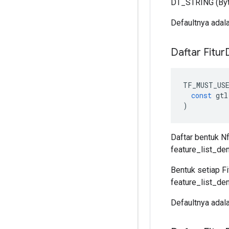
DT_STRING (Byt
Defaultnya adala
Daftar Fitur
TF_MUST_US
const
gtl
)
Daftar bentuk Nf
feature_list_de
Bentuk setiap Fi
feature_list_de
Defaultnya adala