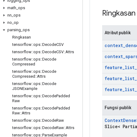
logging
_
ops
math
_
ops
Ringkasa
nn
_
ops
no
_
op
parsing
_
ops
Atribut publik
Ringkasan
tensorflow
::
ops
::
Decode
CSV
context
_
dens
tensorflow
::
ops
::
Decode
CSV
::
Attrs
context
_
spar
tensorflow
::
ops
::
Decode
Compressed
feature
_
list
_
tensorflow
::
ops
::
Decode
Compressed
::
Attrs
feature
_
list
_
tensorflow
::
ops
::
Decode
JSONExample
feature
_
list
_
tensorflow
::
ops
::
Decode
Padded
Raw
Fungsi publik
tensorflow
::
ops
::
Decode
Padded
Raw
::
Attrs
Context
Dense
tensorflow
::
ops
::
Decode
Raw
Slice< Parti
tensorflow
::
ops
::
Decode
Raw
::
Attrs
tensorflow
::
ops
::
Parse
Example