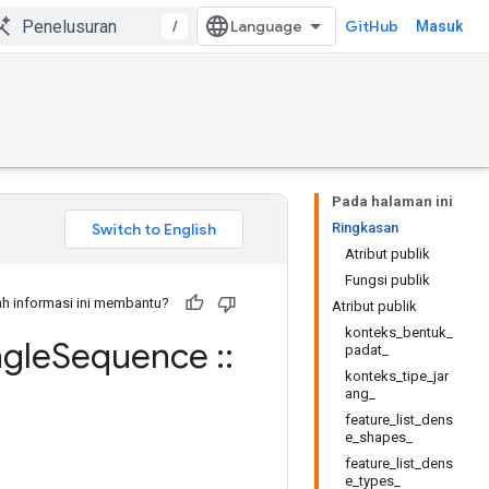
/
GitHub
Masuk
Pada halaman ini
Ringkasan
Atribut publik
Fungsi publik
h informasi ini membantu?
Atribut publik
konteks_bentuk_
ngle
Sequence
::
padat_
konteks_tipe_jar
ang_
feature_list_dens
e_shapes_
feature_list_dens
e_types_