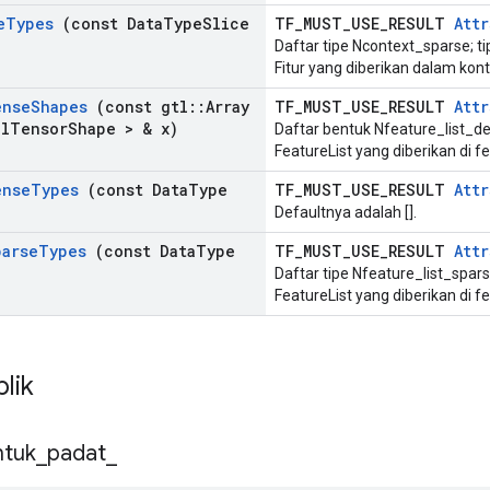
e
Types
(const Data
Type
Slice
TF_MUST_USE_RESULT
Attr
Daftar tipe Ncontext_sparse; t
Fitur yang diberikan dalam ko
ense
Shapes
(const gtl
::
Array
TF_MUST_USE_RESULT
Attr
al
Tensor
Shape > & x)
Daftar bentuk Nfeature_list_de
FeatureList yang diberikan di 
ense
Types
(const Data
Type
TF_MUST_USE_RESULT
Attr
Defaultnya adalah [].
parse
Types
(const Data
Type
TF_MUST_USE_RESULT
Attr
Daftar tipe Nfeature_list_sparse
FeatureList yang diberikan di f
blik
ntuk
_
padat
_