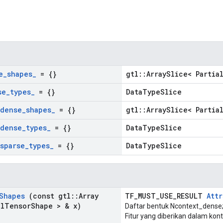
n
e
_
shapes
_
= {}
gtl::ArraySlice< Partia
se
_
types
_
= {}
DataTypeSlice
dense
_
shapes
_
= {}
gtl::ArraySlice< Partia
dense
_
types
_
= {}
DataTypeSlice
sparse
_
types
_
= {}
DataTypeSlice
Shapes
(const gtl
::
Array
TF_MUST_USE_RESULT
Attr
al
Tensor
Shape > & x)
Daftar bentuk Ncontext_dense; 
Fitur yang diberikan dalam ko