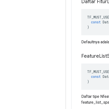
Daftar Fitur
TF_MUST_US
const
Dat
)
Defaultnya adalah
Feature
List
TF_MUST_US
const
Dat
)
Daftar tipe Nfea
feature_list_sp