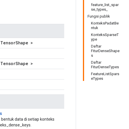
feature_list_spar
se_types_
Fungsi publik
KonteksPadatBe
ntuk
KonteksSparseT
ype
lTensorShape >
Daftar
FiturDenseShape
s
Daftar
lTensorShape >
FiturDenseTypes
FeatureListSpars
eTypes
s
bentuk data di setiap konteks
nteks_dense_keys.