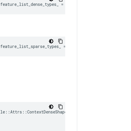
:
feature_list_dense_types_
=
{}
:
feature_list_sparse_types_
=
{}
ple
::
Attrs
::
ContextDenseShapes
(