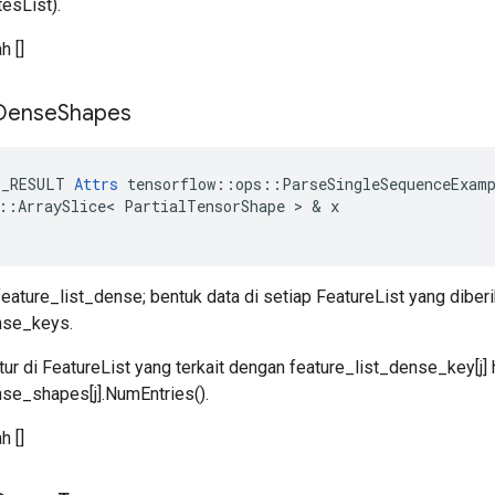
esList).
h []
Dense
Shapes
E_RESULT
Attrs
tensorflow
::
ops
::
ParseSingleSequenceExam
::
ArraySlice
<
PartialTensorShape
>
&
x
eature_list_dense; bentuk data di setiap FeatureList yang diberi
nse_keys.
tur di FeatureList yang terkait dengan feature_list_dense_key[j
nse_shapes[j].NumEntries().
h []