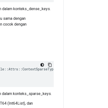
kan dalam konteks_dense_keys.
alu sama dengan
an cocok dengan
ple
::
Attrs
::
ContextSparseTypes
(
ikan dalam konteks_sparse_keys.
64 (Int64List), dan