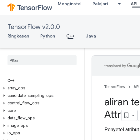
Menginstal
Pelajari
API
TensorFlow v2.0.0
Ringkasan
Python
C++
Java
C++
TensorFlow
API
array
_
ops
candidate
_
sampling
_
ops
aliran t
control
_
flow
_
ops
core
Attr
data
_
flow
_
ops
image
_
ops
Penyetel atribut
io
_
ops