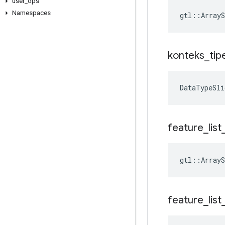
user
_
ops
Namespaces
gtl::ArrayS
konteks
_
tip
DataTypeSli
feature
_
list
gtl::ArrayS
feature
_
list