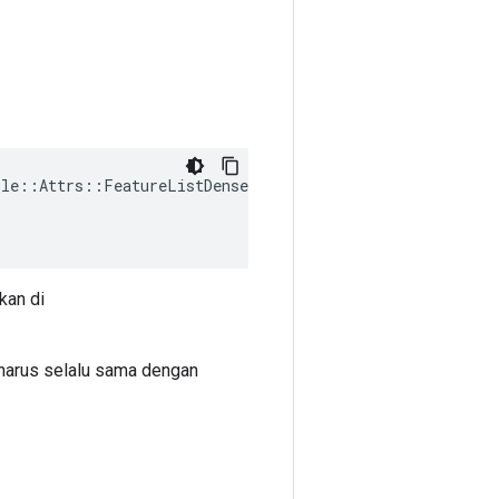
ple
::
Attrs
::
FeatureListDenseShapes
(
kan di
] harus selalu sama dengan