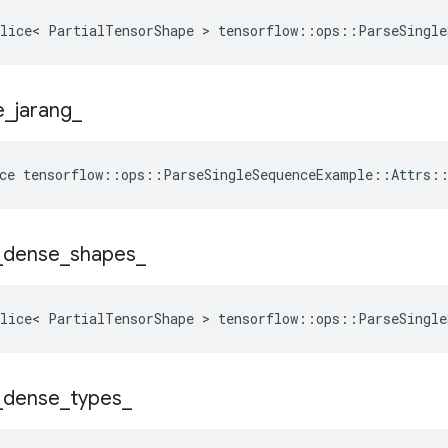
lice< PartialTensorShape > tensorflow::ops::ParseSingle
e
_
jarang
_
ce
tensorflow
::
ops
::
ParseSingleSequenceExample
::
Attrs
:
_
dense
_
shapes
_
lice< PartialTensorShape > tensorflow::ops::ParseSingle
_
dense
_
types
_