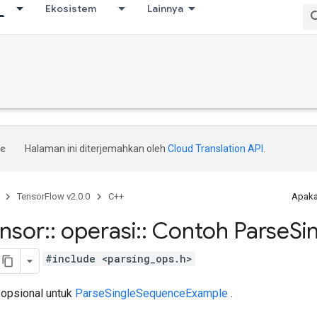
Ekosistem
Lainnya
Halaman ini diterjemahkan oleh
Cloud Translation API
.
TensorFlow v2.0.0
C++
Apaka
ensor
::
operasi
::
Contoh Parse
Si
#include <parsing_ops.h>
 opsional untuk
ParseSingleSequenceExample
.