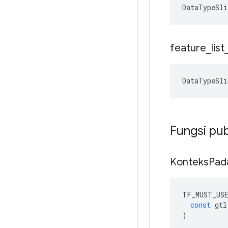
DataTypeSli
feature
_
list
DataTypeSli
Fungsi pub
Konteks
Pad
TF_MUST_US
const
gtl
)