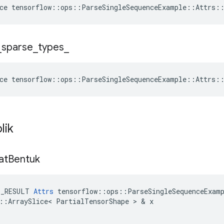
ce
tensorflow
::
ops
::
ParseSingleSequenceExample
::
Attrs
:
_
sparse
_
types
_
ce
tensorflow
::
ops
::
ParseSingleSequenceExample
::
Attrs
:
lik
at
Bentuk
E_RESULT
Attrs
tensorflow
::
ops
::
ParseSingleSequenceExam
::
ArraySlice
<
PartialTensorShape
>
&
x