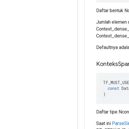
Daftar bentuk N
Jumlah elemen d
Context_dense_s
Context_dense_s
Defaultnya adala
Konteks
Spa
TF_MUST_US
const
Dat
)
Daftar tipe Ncon
Saat ini
ParseSi