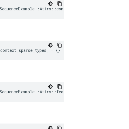
SequenceExample::Attrs::context_dense_shapes_ = {}
:
context_sparse_types_
=
{}
SequenceExample::Attrs::feature_list_dense_shapes_ = {}