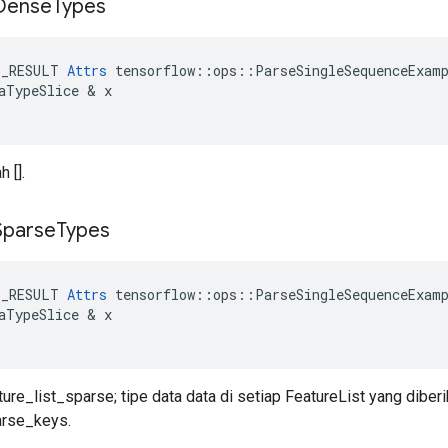
Dense
Types
E_RESULT
Attrs
tensorflow
::
ops
::
ParseSingleSequenceExam
aTypeSlice
&
x
 [].
Sparse
Types
E_RESULT
Attrs
tensorflow
::
ops
::
ParseSingleSequenceExam
aTypeSlice
&
x
ture_list_sparse; tipe data data di setiap FeatureList yang diberi
arse_keys.