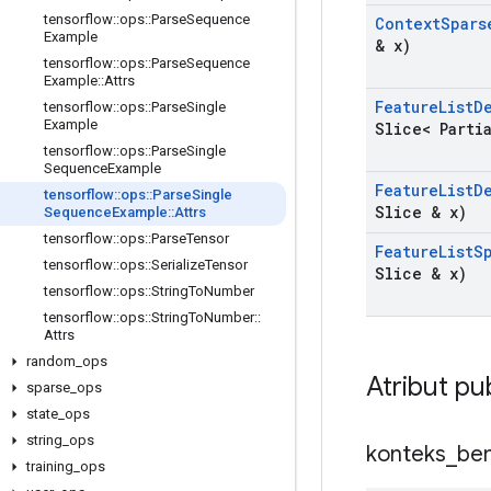
tensorflow
::
ops
::
Parse
Sequence
Context
Spars
Example
& x)
tensorflow
::
ops
::
Parse
Sequence
Example
::
Attrs
Feature
List
D
tensorflow
::
ops
::
Parse
Single
Example
Slice< Parti
tensorflow
::
ops
::
Parse
Single
Sequence
Example
Feature
List
D
tensorflow
::
ops
::
Parse
Single
Slice & x)
Sequence
Example
::
Attrs
tensorflow
::
ops
::
Parse
Tensor
Feature
List
S
tensorflow
::
ops
::
Serialize
Tensor
Slice & x)
tensorflow
::
ops
::
String
To
Number
tensorflow
::
ops
::
String
To
Number
::
Attrs
random
_
ops
Atribut pu
sparse
_
ops
state
_
ops
string
_
ops
konteks
_
be
training
_
ops