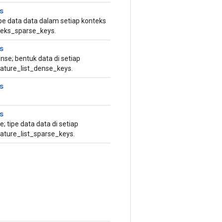
s
ipe data data dalam setiap konteks
nteks_sparse_keys.
s
nse; bentuk data di setiap
feature_list_dense_keys.
s
s
; tipe data data di setiap
eature_list_sparse_keys.