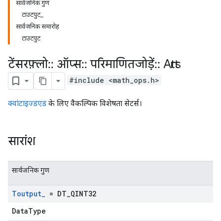
सार्वजनिक गुण
टाउटपुट_
सार्वजनिक समारोह
टाउटपुट
टेंसरफ़्लो
::
ऑप्स
::
परिमाणितजोड़ें
::
Attrs
#include <math_ops.h>
क्वांटाइज्डएड
के लिए वैकल्पिक विशेषता सेटर्स।
सारांश
सार्वजनिक गुण
Toutput
_
= DT
_
QINT32
DataType