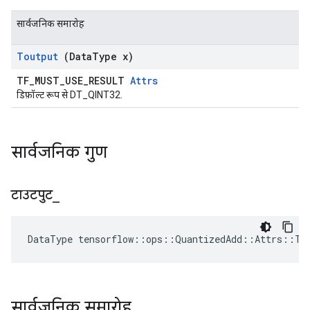
सार्वजनिक समारोह
Toutput
(Data
Type x)
TF_MUST_USE_RESULT
Attrs
डिफ़ॉल्ट रूप से DT_QINT32.
सार्वजनिक गुण
टाउटपुट
_
DataType tensorflow::ops::QuantizedAdd::Attrs::To
सार्वजनिक समारोह