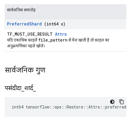
सार्वजनिक समारोह
Preferred
Shard
(int64 x)
TF_MUST_USE_RESULT
Attrs
file_pattern
यदि एकाधिक फ़ाइलें
से मेल खाती हैं तो फ़ाइल का
अनुक्रमणिका पहले खोलें।
सार्वजनिक गुण
पसंदीदा
_
शार्द
_
int64 tensorflow::ops::Restore::Attrs::preferred_s