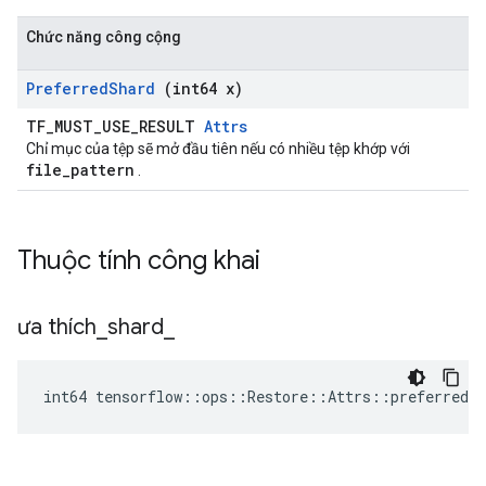
Chức năng công cộng
Preferred
Shard
(int64 x)
TF_MUST_USE_RESULT
Attrs
Chỉ mục của tệp sẽ mở đầu tiên nếu có nhiều tệp khớp với
file_pattern
.
Thuộc tính công khai
ưa thích
_
shard
_
int64 tensorflow::ops::Restore::Attrs::preferred_s