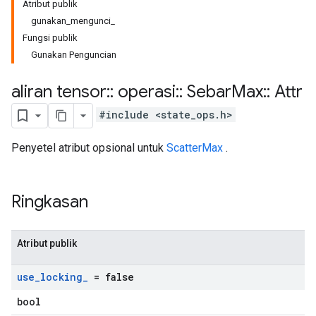
Atribut publik
gunakan_mengunci_
Fungsi publik
Gunakan Penguncian
aliran tensor
::
operasi
::
Sebar
Max
::
Attr
#include <state_ops.h>
Penyetel atribut opsional untuk
ScatterMax
.
Ringkasan
Atribut publik
use
_
locking
_
= false
bool