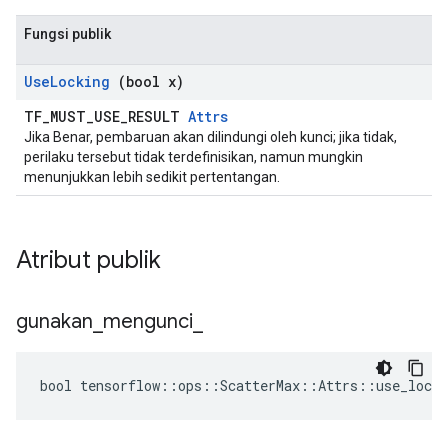
Fungsi publik
Use
Locking
(bool x)
TF_MUST_USE_RESULT
Attrs
Jika Benar, pembaruan akan dilindungi oleh kunci; jika tidak,
perilaku tersebut tidak terdefinisikan, namun mungkin
menunjukkan lebih sedikit pertentangan.
Atribut publik
gunakan
_
mengunci
_
bool tensorflow::ops::ScatterMax::Attrs::use_locki