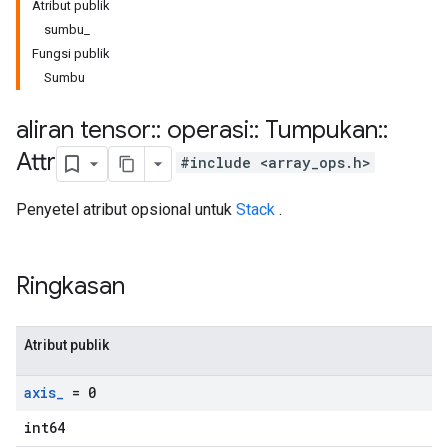
Atribut publik
sumbu_
Fungsi publik
Sumbu
aliran tensor
::
operasi
::
Tumpukan
::
Attr
#include <array_ops.h>
Penyetel atribut opsional untuk
Stack
.
Ringkasan
Atribut publik
axis
_
= 0
int64