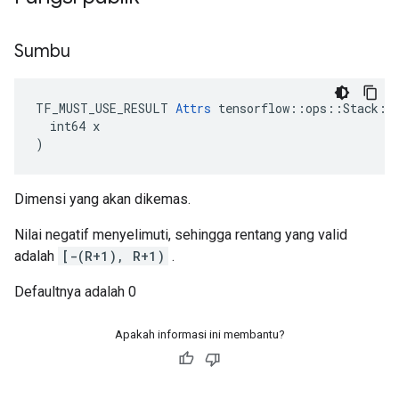
Sumbu
TF_MUST_USE_RESULT 
Attrs
 tensorflow::ops::Stack::A
  int64 x

)
Dimensi yang akan dikemas.
Nilai negatif menyelimuti, sehingga rentang yang valid
adalah
[-(R+1), R+1)
.
Defaultnya adalah 0
Apakah informasi ini membantu?