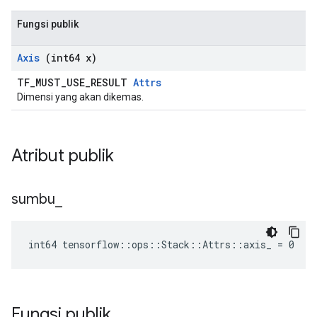
Fungsi publik
Axis
(int64 x)
TF_MUST_USE_RESULT
Attrs
Dimensi yang akan dikemas.
Atribut publik
sumbu
_
int64 tensorflow::ops::Stack::Attrs::axis_ = 0
Fungsi publik