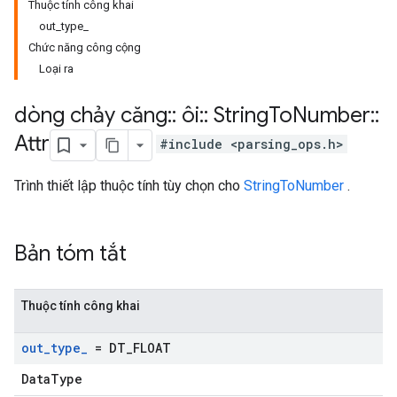
Thuộc tính công khai
out_type_
Chức năng công cộng
Loại ra
dòng chảy căng
::
ôi
::
String
To
Number
::
Attr
#include <parsing_ops.h>
Trình thiết lập thuộc tính tùy chọn cho
StringToNumber
.
Bản tóm tắt
Thuộc tính công khai
out
_
type
_
= DT
_
FLOAT
DataType