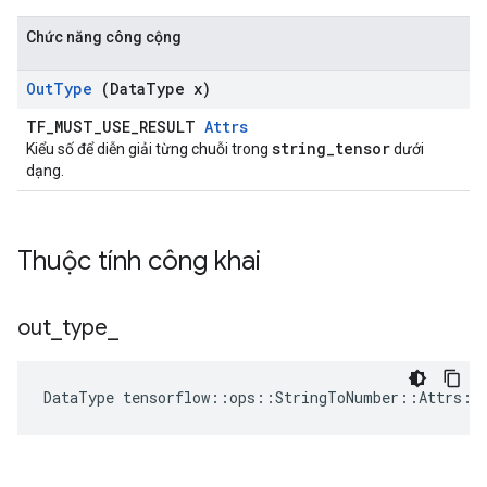
Chức năng công cộng
Out
Type
(Data
Type x)
TF_MUST_USE_RESULT
Attrs
string_tensor
Kiểu số để diễn giải từng chuỗi trong
dưới
dạng.
Thuộc tính công khai
out
_
type
_
DataType
tensorflow
::
ops
::
StringToNumber
::
Attrs
::