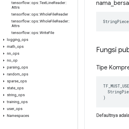
nama
_
bers
tensorflow
::
ops
::
Text
Line
Reader
::
Attrs
tensorflow
::
ops
::
Whole
File
Reader
StringPiec
tensorflow
::
ops
::
Whole
File
Reader
::
Attrs
tensorflow
::
ops
::
Write
File
logging
_
ops
math
_
ops
Fungsi pub
nn
_
ops
no
_
op
Tipe Kompr
parsing
_
ops
random
_
ops
sparse
_
ops
TF_MUST_US
state
_
ops
  StringPie
string
_
ops
)
training
_
ops
user
_
ops
Defaultnya adalah
Namespaces