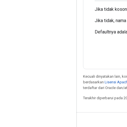
Jika tidak koso
Jika tidak, nam
Defaultnya adala
Kecuali dinyatakan lain, k
berdasarkan
Lisensi Apach
terdaftar dari Oracle dan/at
Terakhir diperbarui pada 2
Tetap terhubung