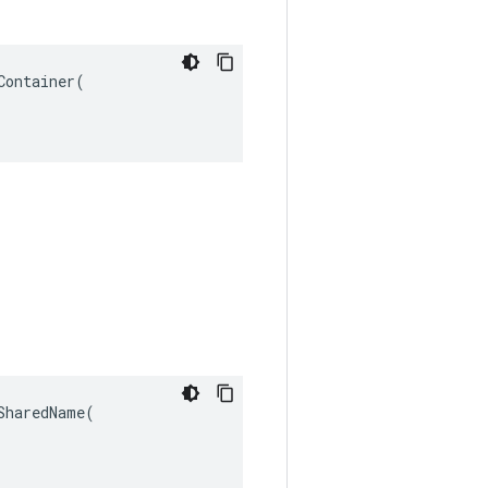
ontainer(

haredName(
