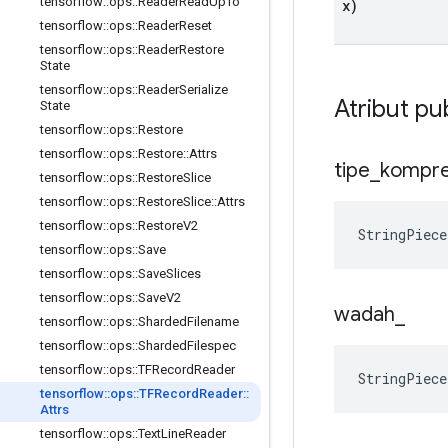
tensorflow
::
ops
::
Reader
Read
Up
To
x)
tensorflow
::
ops
::
Reader
Reset
tensorflow
::
ops
::
Reader
Restore
State
tensorflow
::
ops
::
Reader
Serialize
Atribut pu
State
tensorflow
::
ops
::
Restore
tensorflow
::
ops
::
Restore
::
Attrs
tipe
_
kompre
tensorflow
::
ops
::
Restore
Slice
tensorflow
::
ops
::
Restore
Slice
::
Attrs
tensorflow
::
ops
::
Restore
V2
StringPiece
tensorflow
::
ops
::
Save
tensorflow
::
ops
::
Save
Slices
tensorflow
::
ops
::
Save
V2
wadah
_
tensorflow
::
ops
::
Sharded
Filename
tensorflow
::
ops
::
Sharded
Filespec
tensorflow
::
ops
::
TFRecord
Reader
StringPiec
tensorflow
::
ops
::
TFRecord
Reader
::
Attrs
tensorflow
::
ops
::
Text
Line
Reader