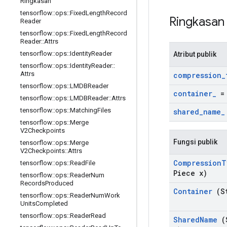
Ringkasan
tensorflow
::
ops
::
Fixed
Length
Record
Ringkasa
Reader
tensorflow
::
ops
::
Fixed
Length
Record
Reader
::
Attrs
tensorflow
::
ops
::
Identity
Reader
Atribut publik
tensorflow
::
ops
::
Identity
Reader
::
Attrs
compression
_
tensorflow
::
ops
::
LMDBReader
container
_
= 
tensorflow
::
ops
::
LMDBReader
::
Attrs
tensorflow
::
ops
::
Matching
Files
shared
_
name
_
tensorflow
::
ops
::
Merge
V2Checkpoints
Fungsi publik
tensorflow
::
ops
::
Merge
V2Checkpoints
::
Attrs
Compression
T
tensorflow
::
ops
::
Read
File
Piece x)
tensorflow
::
ops
::
Reader
Num
Records
Produced
Container
(St
tensorflow
::
ops
::
Reader
Num
Work
Units
Completed
tensorflow
::
ops
::
Reader
Read
Shared
Name
(