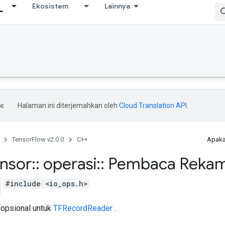
Ekosistem
Lainnya
Halaman ini diterjemahkan oleh
Cloud Translation API
.
TensorFlow v2.0.0
C++
Apaka
ensor
::
operasi
::
Pembaca Rekam
#include <io_ops.h>
 opsional untuk
TFRecordReader
.