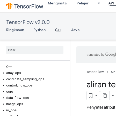
Menginstal
Pelajari
API
TensorFlow v2.0.0
Ringkasan
Python
C++
Java
C++
TensorFlow
API
array
_
ops
candidate
_
sampling
_
ops
aliran t
control
_
flow
_
ops
core
data
_
flow
_
ops
image
_
ops
Penyetel atribut
io
_
ops