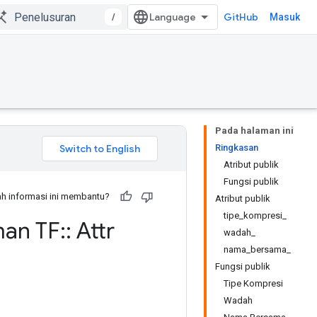
/
GitHub
Masuk
Pada halaman ini
Ringkasan
Atribut publik
Fungsi publik
h informasi ini membantu?
Atribut publik
tipe_kompresi_
an TF
::
Attr
wadah_
nama_bersama_
Fungsi publik
Tipe Kompresi
Wadah