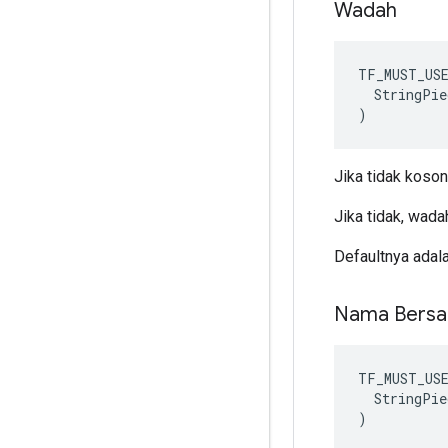
Wadah
TF_MUST_US
  StringPie
)
Jika tidak koso
Jika tidak, wada
Defaultnya adala
Nama Bers
TF_MUST_US
  StringPie
)