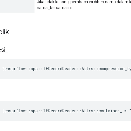
Jika tidak kosong, pembaca ini diberi nama dalam 
nama_bersama ini.
blik
si
_
tensorflow
::
ops
::
TFRecordReader
::
Attrs
::
compression_t
e tensorflow::ops::TFRecordReader::Attrs::container_ = 