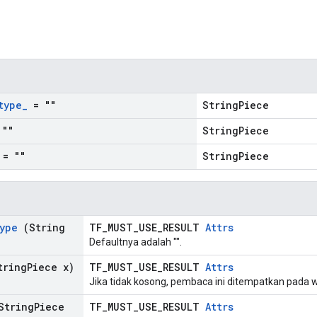
n
type
_
= ""
StringPiece
""
StringPiece
= ""
StringPiece
ype
(String
TF_MUST_USE_RESULT
Attrs
Defaultnya adalah "".
ring
Piece x)
TF_MUST_USE_RESULT
Attrs
Jika tidak kosong, pembaca ini ditempatkan pada 
String
Piece
TF_MUST_USE_RESULT
Attrs