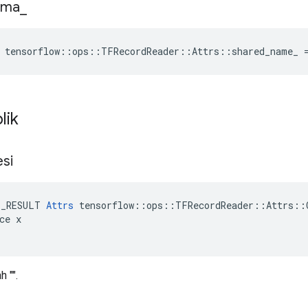
ama
_
e tensorflow::ops::TFRecordReader::Attrs::shared_name_ 
lik
esi
E_RESULT 
Attrs
 tensorflow::ops::TFRecordReader::Attrs::C
ce x

 "".