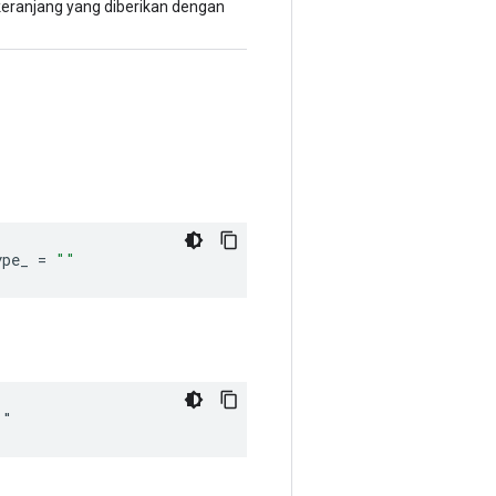
keranjang yang diberikan dengan
ype_
=
""
""