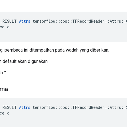
E_RESULT 
Attrs
 tensorflow::ops::TFRecordReader::Attrs::C
ce x

ng, pembaca ini ditempatkan pada wadah yang diberikan.
h default akan digunakan.
h ""
ama
E_RESULT 
Attrs
 tensorflow::ops::TFRecordReader::Attrs::S
ce x
