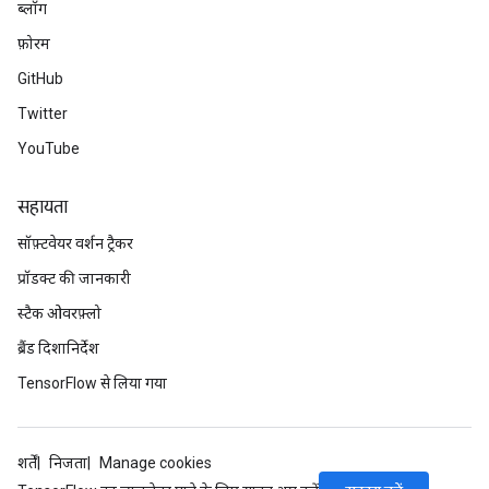
ब्लॉग
फ़ोरम
GitHub
Twitter
YouTube
सहायता
सॉफ़्टवेयर वर्शन ट्रैकर
प्रॉडक्ट की जानकारी
स्टैक ओवरफ़्लो
ब्रैंड दिशानिर्देश
TensorFlow से लिया गया
शर्तें
निजता
Manage cookies