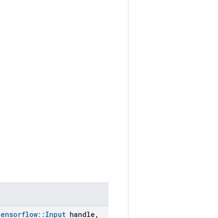
tensorflow
::
Input
handle
,