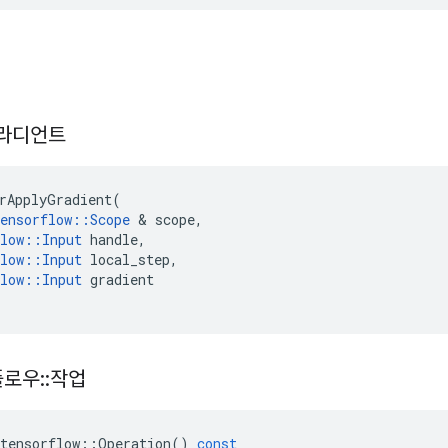
라디언트
rApplyGradient
(
ensorflow
::
Scope
&
scope
,
low
::
Input
handle
,
low
::
Input
local_step
,
low
::
Input
gradient
플로우
::
작업
tensorflow
::
Operation
()
const