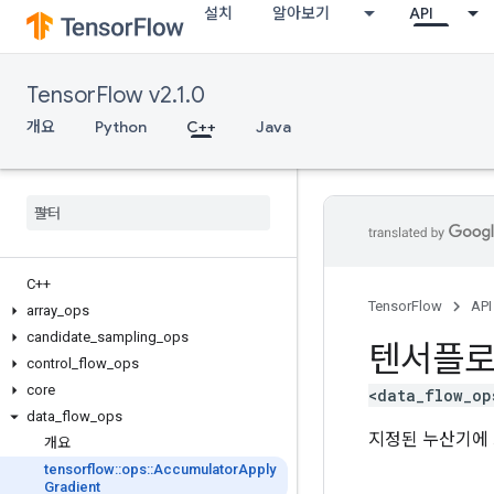
설치
알아보기
API
TensorFlow v2.1.0
개요
Python
C++
Java
C++
TensorFlow
API
array
_
ops
candidate
_
sampling
_
ops
텐서플
control
_
flow
_
ops
core
<data_flow_op
data
_
flow
_
ops
지정된 누산기에
개요
tensorflow
::
ops
::
Accumulator
Apply
Gradient