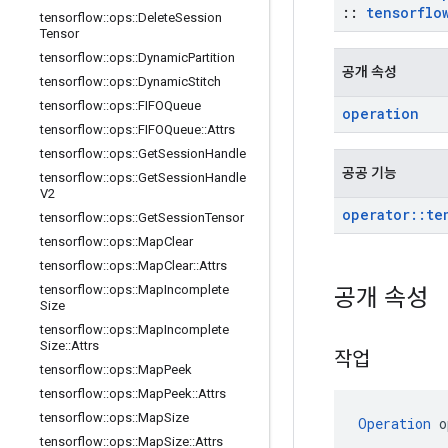
::
tensorflo
tensorflow
::
ops
::
Delete
Session
Tensor
tensorflow
::
ops
::
Dynamic
Partition
공개 속성
tensorflow
::
ops
::
Dynamic
Stitch
tensorflow
::
ops
::
FIFOQueue
operation
tensorflow
::
ops
::
FIFOQueue
::
Attrs
tensorflow
::
ops
::
Get
Session
Handle
공공 기능
tensorflow
::
ops
::
Get
Session
Handle
V2
operator
::
te
tensorflow
::
ops
::
Get
Session
Tensor
tensorflow
::
ops
::
Map
Clear
tensorflow
::
ops
::
Map
Clear
::
Attrs
tensorflow
::
ops
::
Map
Incomplete
공개 속성
Size
tensorflow
::
ops
::
Map
Incomplete
Size
::
Attrs
작업
tensorflow
::
ops
::
Map
Peek
tensorflow
::
ops
::
Map
Peek
::
Attrs
tensorflow
::
ops
::
Map
Size
Operation
 o
tensorflow
::
ops
::
Map
Size
::
Attrs