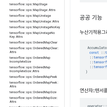
tensorflow
::
ops
::
Map
Stage
tensorflow
::
ops
::
Map
Stage
::
Attrs
tensorflow
::
ops
::
Map
Unstage
공공 기능
tensorflow
::
ops
::
Map
Unstage
::
Attrs
tensorflow
::
ops
::
Map
Unstage
No
Key
누산기적용그
tensorflow
::
ops
::
Map
Unstage
No
Key
::
Attrs
tensorflow
::
ops
::
Ordered
Map
Clear
Accumulato
tensorflow
::
ops
::
Ordered
Map
Clear
::
const
::
t
Attrs
::
tensorf
tensorflow
::
ops
::
Ordered
Map
::
tensorf
Incomplete
Size
::
tensorf
tensorflow
::
ops
::
Ordered
Map
)
Incomplete
Size
::
Attrs
tensorflow
::
ops
::
Ordered
Map
Peek
tensorflow
::
ops
::
Ordered
Map
Peek
::
Attrs
연산자
::
텐서
tensorflow
::
ops
::
Ordered
Map
Size
tensorflow
::
ops
::
Ordered
Map
Size
::
Attrs
operator
::