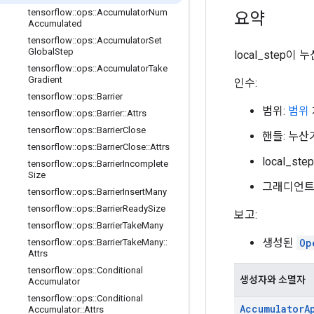
tensorflow
::
ops
::
Accumulator
Num
요약
Accumulated
tensorflow
::
ops
::
Accumulator
Set
Global
Step
local_step이
tensorflow
::
ops
::
Accumulator
Take
Gradient
인수:
tensorflow
::
ops
::
Barrier
범위:
범위
tensorflow
::
ops
::
Barrier
::
Attrs
tensorflow
::
ops
::
Barrier
Close
핸들: 누산
tensorflow
::
ops
::
Barrier
Close
::
Attrs
local_st
tensorflow
::
ops
::
Barrier
Incomplete
Size
그래디언트(
tensorflow
::
ops
::
Barrier
Insert
Many
tensorflow
::
ops
::
Barrier
Ready
Size
보고:
tensorflow
::
ops
::
Barrier
Take
Many
생성된
Op
tensorflow
::
ops
::
Barrier
Take
Many
::
Attrs
tensorflow
::
ops
::
Conditional
생성자와 소멸자
Accumulator
tensorflow
::
ops
::
Conditional
Accumulator
A
Accumulator
::
Attrs