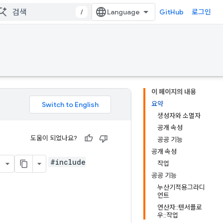
/
GitHub
로그인
이 페이지의 내용
요약
생성자와 소멸자
공개 속성
도움이 되었나요?
공공 기능
공개 속성
#include
작업
공공 기능
누산기적용그라디
언트
연산자::텐서플로
우::작업