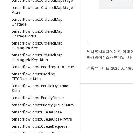
tensorflow
::
ops
::
Ordered
Map
Stage
tensorflow
::
ops
::
Ordered
Map
Stage
::
Attrs
tensorflow
::
ops
::
Ordered
Map
Unstage
tensorflow
::
ops
::
Ordered
Map
Unstage
::
Attrs
tensorflow
::
ops
::
Ordered
Map
Unstage
No
Key
달리 명시되지 않는 한 이 
tensorflow
::
ops
::
Ordered
Map
따라 라이선스가 부여됩니다.
Unstage
No
Key
::
Attrs
tensorflow
::
ops
::
Padding
FIFOQueue
최종 업데이트: 2026-02-18(
tensorflow
::
ops
::
Padding
FIFOQueue
::
Attrs
tensorflow
::
ops
::
Parallel
Dynamic
Stitch
최신 소식 확인하기
tensorflow
::
ops
::
Priority
Queue
블로그
tensorflow
::
ops
::
Priority
Queue
::
Attrs
tensorflow
::
ops
::
Queue
Close
포럼
tensorflow
::
ops
::
Queue
Close
::
Attrs
GitHub
tensorflow
::
ops
::
Queue
Dequeue