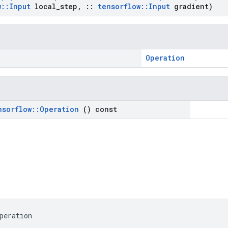
w
::
Input
local
_
step
,
::
tensorflow
::
Input
gradient)
Operation
nsorflow
::
Operation
() const
peration