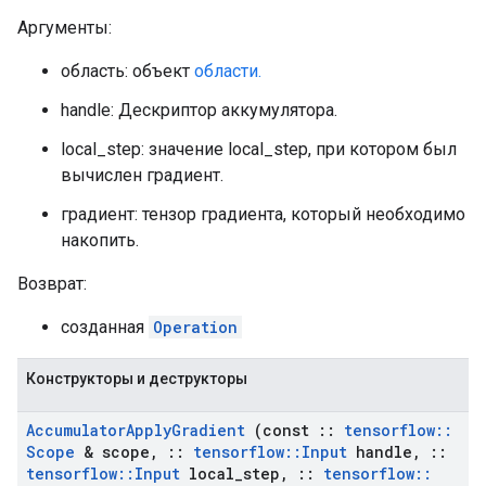
Аргументы:
область: объект
области.
handle: Дескриптор аккумулятора.
local_step: значение local_step, при котором был
вычислен градиент.
градиент: тензор градиента, который необходимо
накопить.
Возврат:
созданная
Operation
Конструкторы и деструкторы
Accumulator
Apply
Gradient
(const
::
tensorflow
::
Scope
& scope
,
::
tensorflow
::
Input
handle
,
::
tensorflow
::
Input
local
_
step
,
::
tensorflow
::