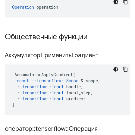
Operation
 operation
Общественные функции
АккумуляторПрименитьГрадиент
AccumulatorApplyGradient
(
const
::
tensorflow
::
Scope
&
scope
,
::
tensorflow
::
Input
handle
,
::
tensorflow
::
Input
local_step
,
::
tensorflow
::
Input
gradient
)
оператор
::
tensorflow
::
Операция