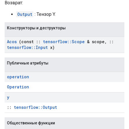
Возврат:
Output
: Тензор Y.
Конструкторы и деструкторы
Acos
(const
::
tensorflow
::
Scope
& scope
,
::
tensorflow
::
Input
x)
Публичные атрибуты
operation
Operation
y
::
tensorflow::Output
Общественные функции