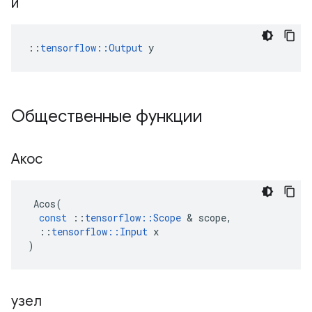
й
::
tensorflow::Output
 y
Общественные функции
Акос
Acos
(
const
::
tensorflow
::
Scope
&
scope
,
::
tensorflow
::
Input
x
)
узел