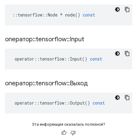
::
tensorflow
::
Node
*
node
()
const
оператор
::
tensorflow
::
Input
operator
::
tensorflow
::
Input
()
const
оператор
::
tensorflow
::
Выход
operator
::
tensorflow
::
Output
()
const
Эта информация оказалась полезной?