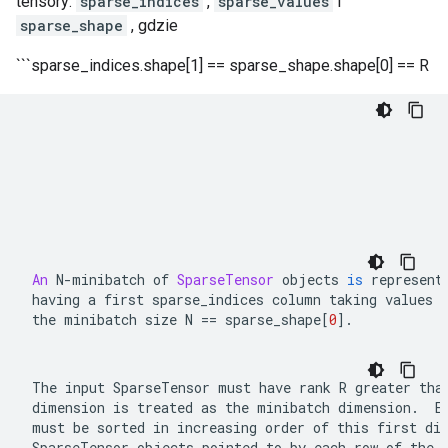
tensory:
sparse_indices
,
sparse_values
​​i
sparse_shape
, gdzie
```sparse_indices.shape[1] == sparse_shape.shape[0] == R
An
N
-
minibatch of 
SparseTensor
 objects 
is
 represent
having a first 
sparse_indices
 column taking values 
the minibatch size 
N 
==
 sparse_shape
[
0
]
.
The input 
SparseTensor
 must have rank 
R
 greater than
dimension is treated as the minibatch dimension.  E
SparseTensor
 objects pointed to by each row of the 