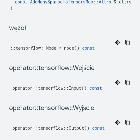
const
AddManySparseToTensorsMap
::
Attrs
&
attrs
)
 węzeł 
::
tensorflow
::
Node
*
node
()
const
 operator
::
tensorflow
::
Wejście 
operator
::
tensorflow
::
Input
()
const
 operator
::
tensorflow
::
Wyjście 
operator
::
tensorflow
::
Output
()
const