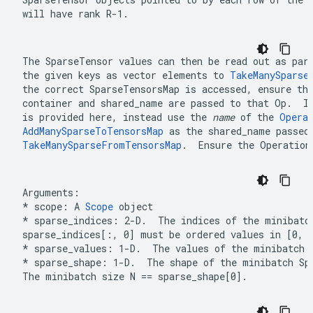
will have rank 
R-1
.
The 
SparseTensor
 values can then be read out as part
the given keys as vector elements to 
TakeManySparse
the correct 
SparseTensorsMap
container
 and 
shared_name
 are passed to that Op.  I
is provided here, instead use the 
name
 of the 
Opera
AddManySparseToTensorsMap
 as the 
shared_name
TakeManySparseFromTensorsMap
.  Ensure the Operation
* scope: A 
Scope
 object
*
 sparse_indices: 2-D.  The 
indices
 of the minibatc
sparse_indices[:, 0]
 must be ordered values in 
[0, 
* sparse_values: 1-D.  The 
values
 of the minibatch 
*
 sparse_shape: 1-D.  The 
shape
 of the minibatch 
Sp
The minibatch size 
N == sparse_shape[0]
.