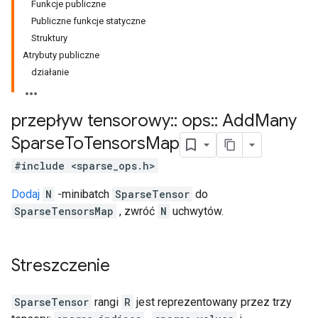
Funkcje publiczne
Publiczne funkcje statyczne
Struktury
Atrybuty publiczne
działanie
przepływ tensorowy
::
ops
::
Add
Many
Sparse
To
Tensors
Map
#include <sparse_ops.h>
Dodaj
N
-minibatch
SparseTensor
do
SparseTensorsMap
, zwróć
N
uchwytów.
Streszczenie
SparseTensor
rangi
R
jest reprezentowany przez trzy