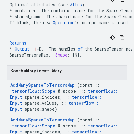
Optional attributes (see 
Attrs
* container: The container name for the 
SparseTenso
*
 shared_name: The shared name for the 
SparseTensor
If blank, the new 
Operation
's unique name is used.
Returns
:
*
Output
:
1
-
D
.
The
handles
of
the
SparseTensor
now
SparseTensorsMap
.
Shape
:
[
N
]
.
 Konstruktory i destruktory
Add
Many
Sparse
To
Tensors
Map
 (const 
::
tensorflow
::
Scope
 & scope
,
::
tensorflow
::
Input
 sparse
_
indices
,
::
tensorflow
::
Input
 sparse
_
values
,
::
tensorflow
::
Input
 sparse
_
shape)
Add
Many
Sparse
To
Tensors
Map
 (const 
::
tensorflow
::
Scope
 & scope
,
::
tensorflow
::
Input
 sparse
_
indices
,
::
tensorflow
::