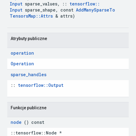
Input
 sparse
_
values
,
::
tensorflow
::
Input
 sparse
_
shape
,
 const 
Add
Many
Sparse
To
Tensors
Map
::
Attrs
 & attrs)
 Atrybuty publiczne
operation
Operation
sparse
_
handles
:: 
tensorflow::Output
 Funkcje publiczne
node
 () const
::tensorflow::Node *