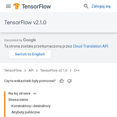
Zaloguj się
TensorFlow v2.1.0
Ta strona została przetłumaczona przez
Cloud Translation API
.
TensorFlow
API
TensorFlow v2.1.0
C++
Czy te wskazówki były pomocne?
Na tej stronie
Streszczenie
Konstruktory i destruktory
Atrybuty publiczne