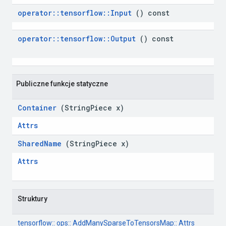
operator
::
tensorflow
::
Input
 () const
operator
::
tensorflow
::
Output
 () const
Publiczne funkcje statyczne
Container
 (String
Piece x)
Attrs
Shared
Name
 (String
Piece x)
Attrs
 Struktury
tensorflow:: ops:: AddManySparseToTensorsMap:: Attrs