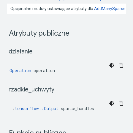
 Opcjonalne moduły ustawiające atrybuty dla 
AddManySparseToT
 Atrybuty publiczne 
 działanie 
Operation
 operation
 rzadkie
_
uchwyty 
::
tensorflow::Output
 sparse_handles