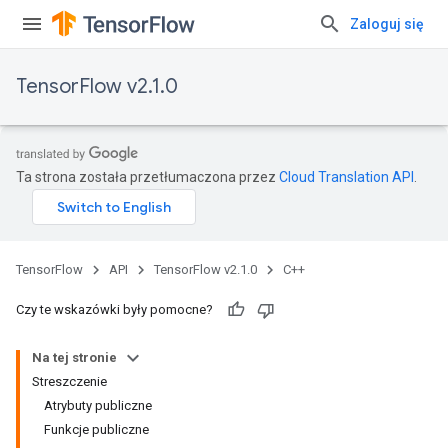
Zaloguj się
TensorFlow v2.1.0
Ta strona została przetłumaczona przez
Cloud Translation API
.
TensorFlow
API
TensorFlow v2.1.0
C++
Czy te wskazówki były pomocne?
Na tej stronie
Streszczenie
Atrybuty publiczne
Funkcje publiczne