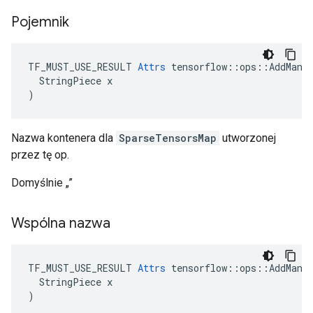
Pojemnik
TF_MUST_USE_RESULT 
Attrs
 tensorflow::ops::AddManyS
  StringPiece x

)
Nazwa kontenera dla
SparseTensorsMap
utworzonej
przez tę op.
Domyślnie „”
Wspólna nazwa
TF_MUST_USE_RESULT 
Attrs
 tensorflow::ops::AddManyS
  StringPiece x

)