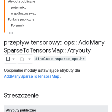
Atrybuty publiczne
pojemnik_
wspólna_nazwa_
Funkcje publiczne
Pojemnik
przepływ tensorowy
::
ops
::
Add
Many
Sparse
To
Tensors
Map
::
Atrybuty
#include <sparse_ops.h>
Opcjonalne moduły ustawiające atrybuty dla
AddManySparseToTensorsMap
.
Streszczenie
Atrybuty publiczne