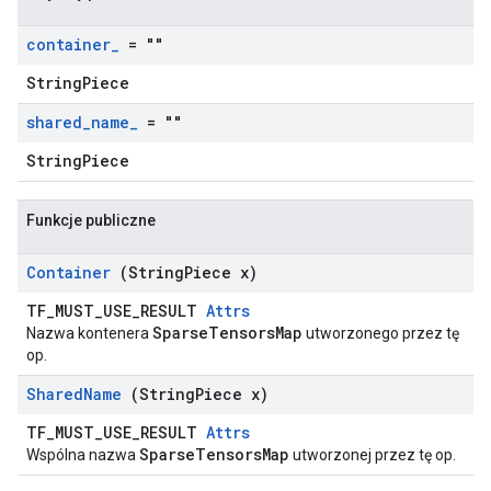
container
_
= ""
StringPiece
shared
_
name
_
= ""
StringPiece
Funkcje publiczne
Container
(String
Piece x)
TF_MUST_USE_RESULT
Attrs
SparseTensorsMap
Nazwa kontenera
utworzonego przez tę
op.
Shared
Name
(String
Piece x)
TF_MUST_USE_RESULT
Attrs
SparseTensorsMap
Wspólna nazwa
utworzonej przez tę op.