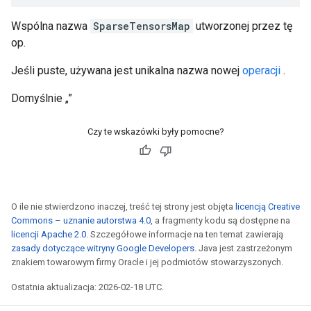
Wspólna nazwa
SparseTensorsMap
utworzonej przez tę
op.
Jeśli puste, używana jest unikalna nazwa nowej
operacji
.
Domyślnie „”
Czy te wskazówki były pomocne?
O ile nie stwierdzono inaczej, treść tej strony jest objęta
licencją Creative
Commons – uznanie autorstwa 4.0
, a fragmenty kodu są dostępne na
licencji Apache 2.0
. Szczegółowe informacje na ten temat zawierają
zasady dotyczące witryny Google Developers
. Java jest zastrzeżonym
znakiem towarowym firmy Oracle i jej podmiotów stowarzyszonych.
Ostatnia aktualizacja: 2026-02-18 UTC.