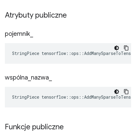
Atrybuty publiczne
pojemnik
_
StringPiece tensorflow::ops::AddManySparseToTenso
wspólna
_
nazwa
_
StringPiece tensorflow::ops::AddManySparseToTenso
Funkcje publiczne