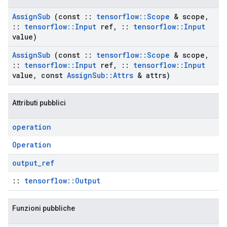
Assign
Sub
(const
::
tensorflow
::
Scope
& scope
,
::
tensorflow
::
Input
ref
,
::
tensorflow
::
Input
value)
Assign
Sub
(const
::
tensorflow
::
Scope
& scope
,
::
tensorflow
::
Input
ref
,
::
tensorflow
::
Input
value
,
const
Assign
Sub
::
Attrs
& attrs)
Attributi pubblici
operation
Operation
output
_
ref
::
tensorflow::Output
Funzioni pubbliche