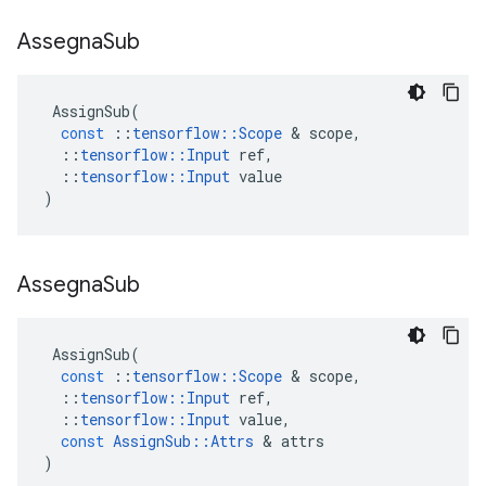
Assegna
Sub
AssignSub
(
const
::
tensorflow
::
Scope
&
scope
,
::
tensorflow
::
Input
ref
,
::
tensorflow
::
Input
value
)
Assegna
Sub
AssignSub
(
const
::
tensorflow
::
Scope
&
scope
,
::
tensorflow
::
Input
ref
,
::
tensorflow
::
Input
value
,
const
AssignSub
::
Attrs
&
attrs
)