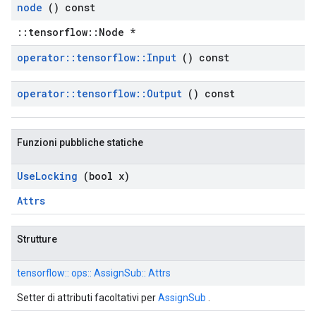
node
() const
::tensorflow::Node *
operator
::
tensorflow
::
Input
() const
operator
::
tensorflow
::
Output
() const
Funzioni pubbliche statiche
Use
Locking
(bool x)
Attrs
Strutture
tensorflow:: ops:: AssignSub:: Attrs
Setter di attributi facoltativi per
AssignSub
.