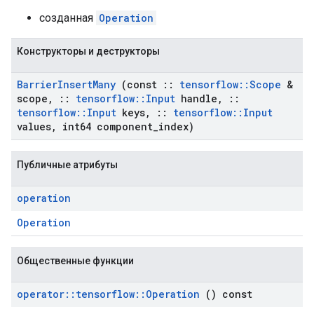
созданная
Operation
Конструкторы и деструкторы
Barrier
Insert
Many
(const
::
tensorflow
::
Scope
&
scope
,
::
tensorflow
::
Input
handle
,
::
tensorflow
::
Input
keys
,
::
tensorflow
::
Input
values
,
int64 component
_
index)
Публичные атрибуты
operation
Operation
Общественные функции
operator
::
tensorflow
::
Operation
() const