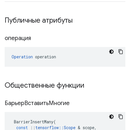
Публичные атрибуты
операция
Operation
 operation
Общественные функции
БарьерВставитьМногие
BarrierInsertMany
(
const
::
tensorflow
::
Scope
&
scope
,