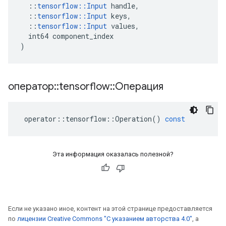
::
tensorflow
::
Input
handle
,
::
tensorflow
::
Input
keys
,
::
tensorflow
::
Input
values
,
int64
component_index
)
оператор
::
tensorflow
::
Операция
operator
::
tensorflow
::
Operation
()
const
Эта информация оказалась полезной?
Если не указано иное, контент на этой странице предоставляется
по
лицензии Creative Commons "С указанием авторства 4.0"
, а