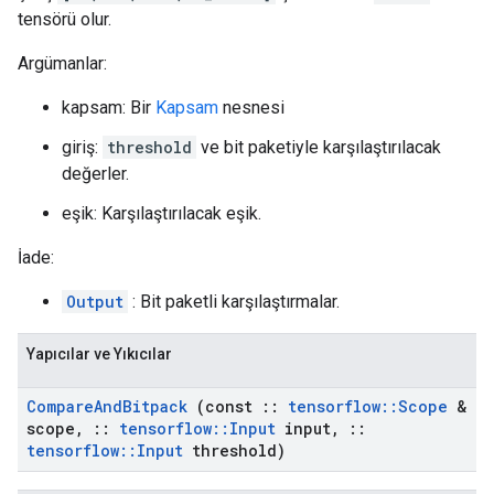
tensörü olur.
Argümanlar:
kapsam: Bir
Kapsam
nesnesi
giriş:
threshold
ve bit paketiyle karşılaştırılacak
değerler.
eşik: Karşılaştırılacak eşik.
İade:
Output
: Bit paketli karşılaştırmalar.
Yapıcılar ve Yıkıcılar
Compare
And
Bitpack
(const
::
tensorflow
::
Scope
&
scope
,
::
tensorflow
::
Input
input
,
::
tensorflow
::
Input
threshold)