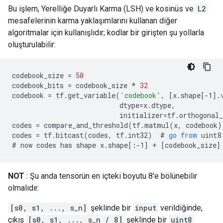
Bu işlem, Yerelliğe Duyarlı Karma (LSH) ve kosinüs ve
L2
mesafelerinin karma yaklaşımlarını kullanan diğer
algoritmalar için kullanışlıdır; kodlar bir girişten şu yollarla
oluşturulabilir:
codebook_size
=
50
codebook_bits
=
codebook_size
*
32
codebook
=
tf
.
get_variable
(
'codebook'
,
[
x.shape[-1
]
.
dtype
=
x
.
dtype
,
initializer
=
tf
.
orthogonal_
codes
=
compare_and_threshold
(
tf
.
matmul
(
x
,
codebook
)
codes
=
tf
.
bitcast
(
codes
,
tf
.
int32
)
  # 
go
from
uint8
#
now
codes
has
shape
x
.
shape
[
:-1
]
+
[
codebook_size
]
NOT
: Şu anda tensörün en içteki boyutu 8'e bölünebilir
olmalıdır.
[s0, s1, ..., s_n]
şeklinde bir
input
verildiğinde,
çıkış
[s0, s1, ..., s_n / 8]
şeklinde bir
uint8