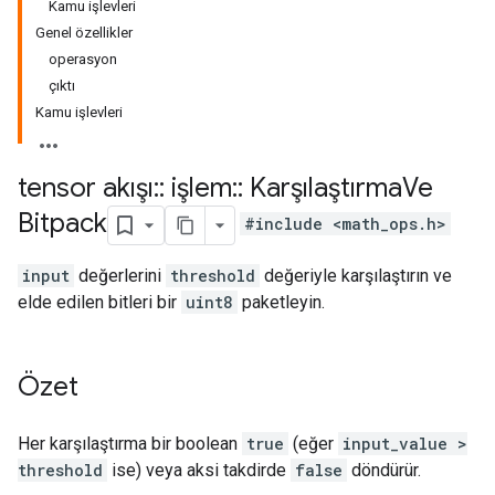
Kamu işlevleri
Genel özellikler
operasyon
çıktı
Kamu işlevleri
tensor akışı
::
işlem
::
Karşılaştırma
Ve
Bitpack
#include <math_ops.h>
input
değerlerini
threshold
değeriyle karşılaştırın ve
elde edilen bitleri bir
uint8
paketleyin.
Özet
Her karşılaştırma bir boolean
true
(eğer
input_value >
threshold
ise) veya aksi takdirde
false
döndürür.