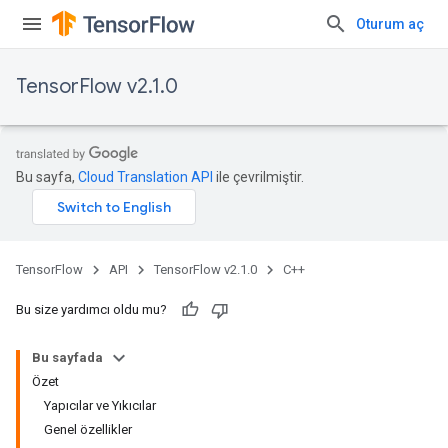
Oturum aç
TensorFlow v2.1.0
Bu sayfa,
Cloud Translation API
ile çevrilmiştir.
TensorFlow
API
TensorFlow v2.1.0
C++
Bu size yardımcı oldu mu?
Bu sayfada
Özet
Yapıcılar ve Yıkıcılar
Genel özellikler