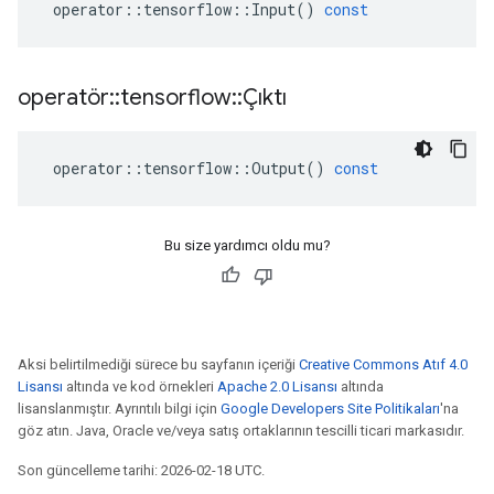
operator
::
tensorflow
::
Input
()
const
operatör
::
tensorflow
::
Çıktı
operator
::
tensorflow
::
Output
()
const
Bu size yardımcı oldu mu?
Aksi belirtilmediği sürece bu sayfanın içeriği
Creative Commons Atıf 4.0
Lisansı
altında ve kod örnekleri
Apache 2.0 Lisansı
altında
lisanslanmıştır. Ayrıntılı bilgi için
Google Developers Site Politikaları
'na
göz atın. Java, Oracle ve/veya satış ortaklarının tescilli ticari markasıdır.
Son güncelleme tarihi: 2026-02-18 UTC.