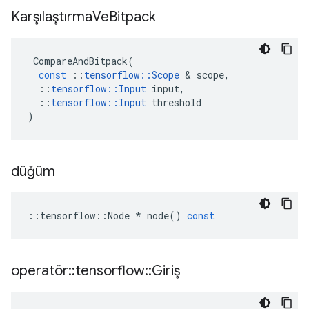
Karşılaştırma
Ve
Bitpack
CompareAndBitpack
(
const
::
tensorflow
::
Scope
&
scope
,
::
tensorflow
::
Input
input
,
::
tensorflow
::
Input
threshold
)
düğüm
::
tensorflow
::
Node
*
node
()
const
operatör
::
tensorflow
::
Giriş