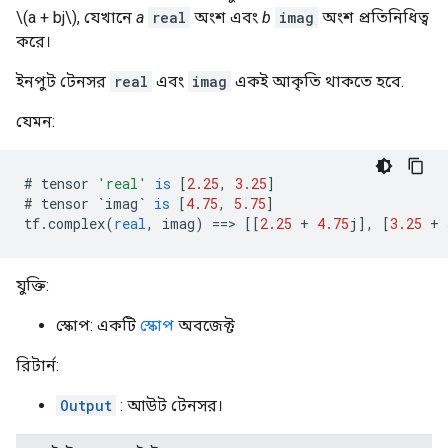
\(a + bj\), যেখানে
a
real
অংশ এবং
b
imag
অংশ প্রতিনিধিত্ব
করে।
ইনপুট টেনসর
real
এবং
imag
একই আকৃতি থাকতে হবে.
যেমন:
#
tensor
'real'
is
[
2.25
,
3.25
]
#
tensor
`imag`
is
[
4.75
,
5.75
]
tf
.
complex
(
real
,
imag
)
==>
[[
2.25
+
4.75
j
]
,
[
3.25
+
যুক্তি:
স্কোপ: একটি
স্কোপ
অবজেক্ট
রিটার্ন:
Output
: আউট টেনসর।