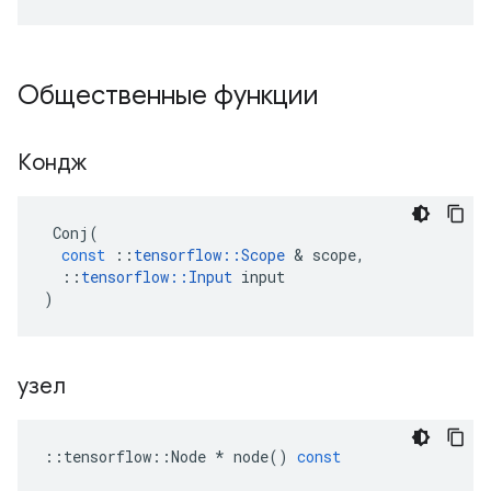
Общественные функции
Кондж
Conj
(
const
::
tensorflow
::
Scope
&
scope
,
::
tensorflow
::
Input
input
)
узел
::
tensorflow
::
Node
*
node
()
const