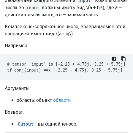
элементами каждого элемента
input
. Комплексные
числа во
input
должны иметь вид \(a + bj\), где
a
—
действительная часть, а
b
— мнимая часть.
Комплексно-сопряженное число, возвращаемое этой
операцией, имеет вид \(a - bj\).
Например:
# tensor 'input' is [-2.25 + 4.75j, 3.25 + 5.75j]

tf.conj(input) ==> [-2.25 - 4.75j, 3.25 - 5.75j]
Аргументы:
область: объект
области.
Возврат:
Output
: выходной тензор.