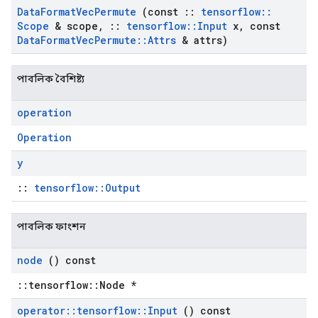
Data
Format
Vec
Permute
(const
::
tensorflow
::
Scope
& scope
,
::
tensorflow
::
Input
x
,
const
Data
Format
Vec
Permute
::
Attrs
& attrs)
পাবলিক বৈশিষ্ট্য
operation
Operation
y
::
tensorflow::Output
পাবলিক ফাংশন
node
() const
::tensorflow::Node *
operator
::
tensorflow
::
Input
() const