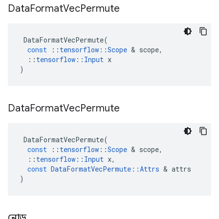
Data
Format
Vec
Permute
DataFormatVecPermute
(
const
::
tensorflow
::
Scope
&
scope
,
::
tensorflow
::
Input
x
)
Data
Format
Vec
Permute
DataFormatVecPermute
(
const
::
tensorflow
::
Scope
&
scope
,
::
tensorflow
::
Input
x
,
const
DataFormatVecPermute
::
Attrs
&
attrs
)
নোড