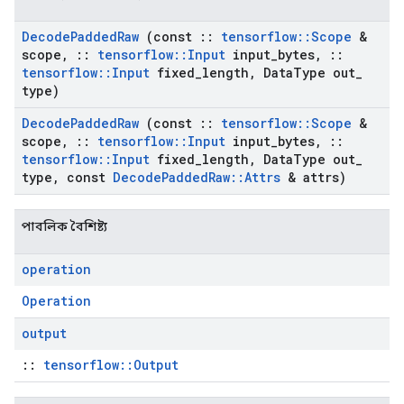
Decode
Padded
Raw
(const
::
tensorflow
::
Scope
&
scope
,
::
tensorflow
::
Input
input
_
bytes
,
::
tensorflow
::
Input
fixed
_
length
,
Data
Type out
_
type)
Decode
Padded
Raw
(const
::
tensorflow
::
Scope
&
scope
,
::
tensorflow
::
Input
input
_
bytes
,
::
tensorflow
::
Input
fixed
_
length
,
Data
Type out
_
type
,
const
Decode
Padded
Raw
::
Attrs
& attrs)
পাবলিক বৈশিষ্ট্য
operation
Operation
output
::
tensorflow::Output