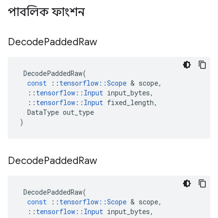
পাবলিক ফাংশন
Decode
Padded
Raw
DecodePaddedRaw
(
const
::
tensorflow
::
Scope
&
scope
,
::
tensorflow
::
Input
input_bytes
,
::
tensorflow
::
Input
fixed_length
,
DataType
out_type
)
Decode
Padded
Raw
DecodePaddedRaw
(
const
::
tensorflow
::
Scope
&
scope
,
::
tensorflow
::
Input
input_bytes
,