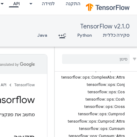
התקנה
למידה
API
tensorflow::ops::Bucketize
tensorflow::ops::Cast
tensorflow::ops::Cast::Attrs
TensorFlow v2.1.0
tensorflow::ops::Ceil
סקירה כללית
Python
C++
Java
tensorflow::ops::ClipByValue
tensorflow
::
ops
::
Compare
And
Bitpack
tensorflow
::
ops
::
Complex
tensorflow
::
ops
::
Complex
::
Attrs
tensorflow
::
ops
::
Complex
Abs
tensorflow
::
ops
::
Complex
Abs
::
Attrs
tensorflow
::
ops
::
Conj
API
TensorFlow
tensorflow
::
ops
::
Cos
nsorflow
tensorflow
::
ops
::
Cosh
tensorflow
::
ops
::
Cross
מחשב את פונקציי
tensorflow
::
ops
::
Cumprod
tensorflow
::
ops
::
Cumprod
::
Attrs
tensorflow
::
ops
::
Cumsum
tensorflow
::
ops
::
Cumsum
::
Attrs