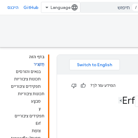
GitHub
/
היכנס
בדף הזה
תַקצִיר
בנאים והורסים
תכונות ציבוריות
המידע עזר לך?
תפקידים ציבוריים
תכונות ציבוריות
מִבצָע
y
תפקידים ציבוריים
Erf
צוֹמֶת