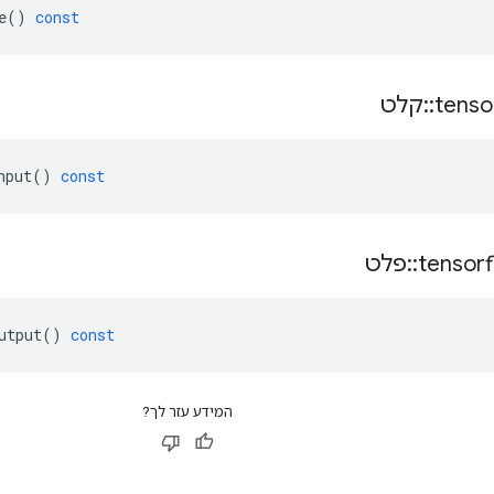
e
()
const
tenso
::
קלט
nput
()
const
tensor
::
פלט
utput
()
const
המידע עזר לך?