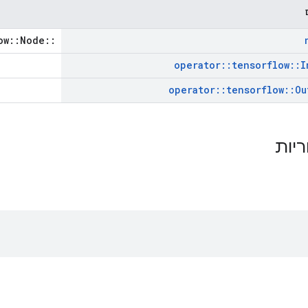
::tensorflow::Node *
operator
::
tensorflow
::
I
operator
::
tensorflow
::
Ou
ריות