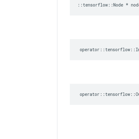
::
tensorflow
::
Node
*
nod
operator
::
tensorflow
::
I
operator
::
tensorflow
::
O