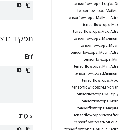
tensorflow
::
ops
::
Logical
Or
tensorflow
::
ops
::
Mat
Mul
tensorflow
::
ops
::
Mat
Mul
::
Attrs
tensorflow
::
ops
::
Max
tensorflow
::
ops
::
Max
::
Attrs
תפקידים צי
tensorflow
::
ops
::
Maximum
tensorflow
::
ops
::
Mean
tensorflow
::
ops
::
Mean
::
Attrs
Erf
tensorflow
::
ops
::
Min
tensorflow
::
ops
::
Min
::
Attrs
tensorflow
::
ops
::
Minimum
tensorflow
::
ops
::
Mod
tensorflow
::
ops
::
Mul
No
Nan
tensorflow
::
ops
::
Multiply
tensorflow
::
ops
::
Ndtri
tensorflow
::
ops
::
Negate
צוֹמֶת
tensorflow
::
ops
::
Next
After
tensorflow
::
ops
::
Not
Equal
tensorflow
::
ops
::
Not
Equal
::
Attrs