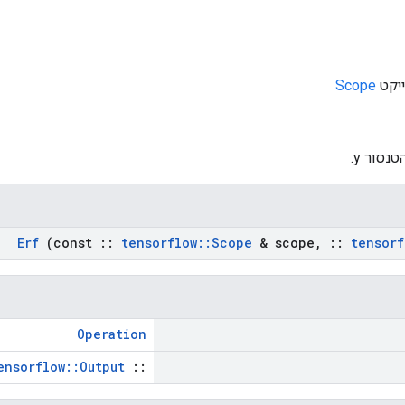
Scope
טנסור y.
Erf
(const
::
tensorflow
::
Scope
& scope
,
::
tensorf
Operation
ensorflow::Output
::