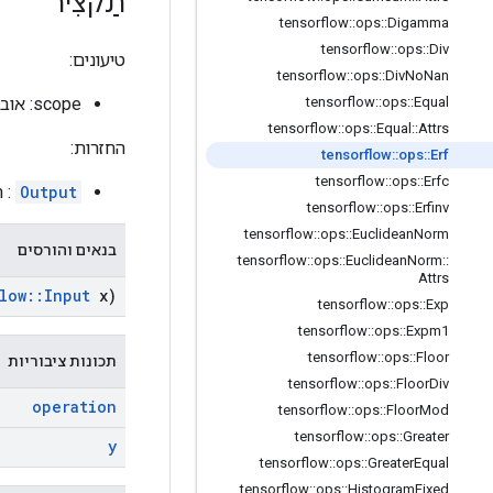
תַקצִיר
tensorflow
::
ops
::
Digamma
tensorflow
::
ops
::
Div
טיעונים:
tensorflow
::
ops
::
Div
No
Nan
scope: אובייקט
tensorflow
::
ops
::
Equal
tensorflow
::
ops
::
Equal
::
Attrs
החזרות:
tensorflow
::
ops
::
Erf
tensorflow
::
ops
::
Erfc
Output
: ה
tensorflow
::
ops
::
Erfinv
tensorflow
::
ops
::
Euclidean
Norm
בנאים והורסים
tensorflow
::
ops
::
Euclidean
Norm
::
Attrs
low
::
Input
x)
tensorflow
::
ops
::
Exp
tensorflow
::
ops
::
Expm1
tensorflow
::
ops
::
Floor
תכונות ציבוריות
tensorflow
::
ops
::
Floor
Div
operation
tensorflow
::
ops
::
Floor
Mod
tensorflow
::
ops
::
Greater
y
tensorflow
::
ops
::
Greater
Equal
tensorflow
::
ops
::
Histogram
Fixed