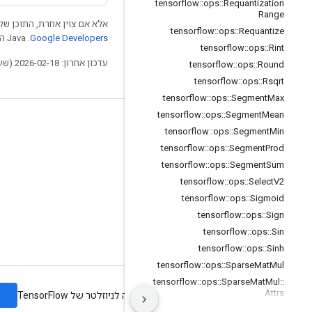
tensorflow
::
ops
::
Requantization
Range
אלא אם צוין אחרת, התוכן של 
tensorflow
::
ops
::
Requantize
Google Developers‏
.‏ Java הוא סימן מסחרי רשום של חברת Oracle ו/או של השותפים העצמאיים שלה.
tensorflow
::
ops
::
Rint
עדכון אחרון: 2026-02-18 (שעון UTC).
tensorflow
::
ops
::
Round
tensorflow
::
ops
::
Rsqrt
tensorflow
::
ops
::
Segment
Max
tensorflow
::
ops
::
Segment
Mean
לא להתנתק
tensorflow
::
ops
::
Segment
Min
בלוג
Prod
Segment
::
ops
::
tensorflow
tensorflow
::
ops
::
Segment
Sum
פורום
tensorflow
::
ops
::
Select
V2
GitHub
tensorflow
::
ops
::
Sigmoid
tensorflow
::
ops
::
Twitter
Sign
tensorflow
::
ops
::
Sin
YouTube
tensorflow
::
ops
::
Sinh
tensorflow
::
ops
::
Sparse
Mat
Mul
tensorflow
::
ops
::
Sparse
Mat
Mul
::
Attrs
ה
תנאים
פרטיות
Manage cookies
הרשמה לניוזלטר של TensorFlow
tensorflow
::
ops
::
Sparse
Segment