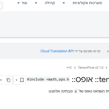
מערכות אקולוגיות
קהילה
עוד
דף זה תורגם על ידי
Cloud Translation API
.
C++
TensorFlow v2.1.0
te
::
אופס
::
Erf
#include <math_ops.h>
ת השגיאה גאוס של
x
מבחינה אלמנט.