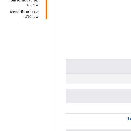
מפעיל::tensorflo
w::קלט
אופרטור::tensorfl
ow::פלט
t