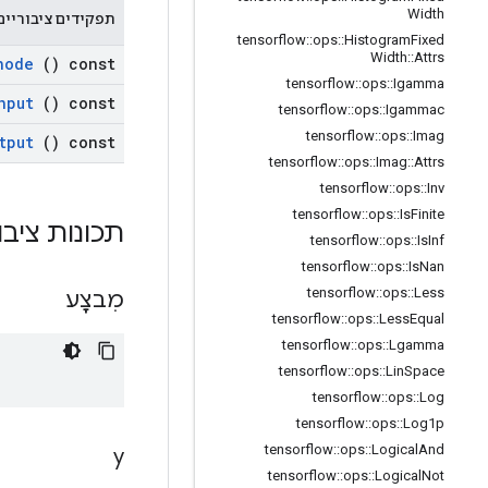
Width
תפקידים ציבוריים
tensorflow
::
ops
::
Histogram
Fixed
Width
::
Attrs
node
() const
tensorflow
::
ops
::
Igamma
nput
() const
tensorflow
::
ops
::
Igammac
tensorflow
::
ops
::
Imag
tput
() const
tensorflow
::
ops
::
Imag
::
Attrs
tensorflow
::
ops
::
Inv
tensorflow
::
ops
::
Is
Finite
תכונות ציבו
tensorflow
::
ops
::
Is
Inf
tensorflow
::
ops
::
Is
Nan
tensorflow
::
ops
::
Less
מִבצָע
tensorflow
::
ops
::
Less
Equal
tensorflow
::
ops
::
Lgamma
tensorflow
::
ops
::
Lin
Space
tensorflow
::
ops
::
Log
tensorflow
::
ops
::
Log1p
tensorflow
::
ops
::
Logical
And
y
tensorflow
::
ops
::
Logical
Not