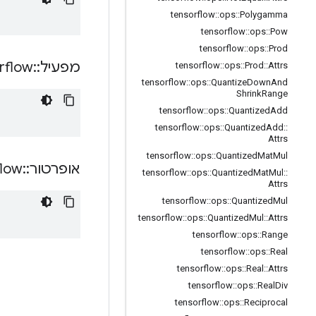
tensorflow
::
ops
::
Polygamma
tensorflow
::
ops
::
Pow
tensorflow
::
ops
::
Prod
מפעיל
::
rflow
tensorflow
::
ops
::
Prod
::
Attrs
tensorflow
::
ops
::
Quantize
Down
And
Shrink
Range
tensorflow
::
ops
::
Quantized
Add
tensorflow
::
ops
::
Quantized
Add
::
Attrs
tensorflow
::
ops
::
Quantized
Mat
Mul
אופרטור
::
flow
tensorflow
::
ops
::
Quantized
Mat
Mul
::
Attrs
tensorflow
::
ops
::
Quantized
Mul
tensorflow
::
ops
::
Quantized
Mul
::
Attrs
tensorflow
::
ops
::
Range
tensorflow
::
ops
::
Real
tensorflow
::
ops
::
Real
::
Attrs
tensorflow
::
ops
::
Real
Div
tensorflow
::
ops
::
Reciprocal