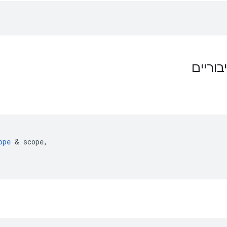
בוריים
ope
&
scope
,