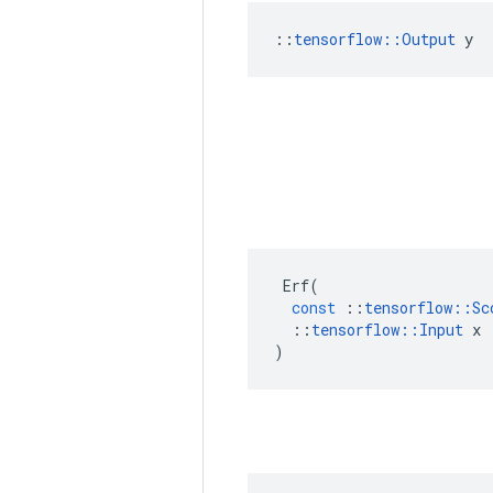
::
tensorflow::Output
 y
Erf
(
const
::
tensorflow
::
Sc
::
tensorflow
::
Input
x
)