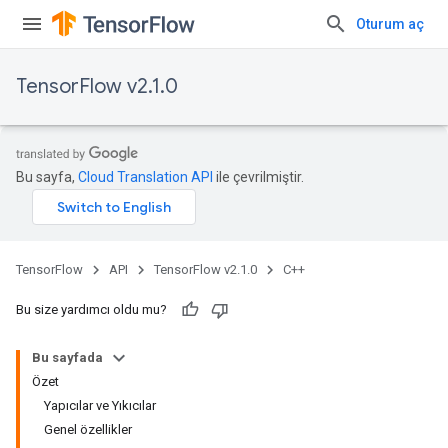
Oturum aç
TensorFlow v2.1.0
Bu sayfa,
Cloud Translation API
ile çevrilmiştir.
TensorFlow
API
TensorFlow v2.1.0
C++
Bu size yardımcı oldu mu?
Bu sayfada
Özet
Yapıcılar ve Yıkıcılar
Genel özellikler