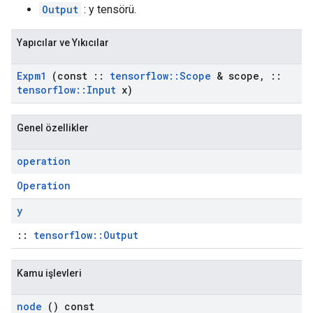
Output
: y tensörü.
Yapıcılar ve Yıkıcılar
Expm1
(const
::
tensorflow
::
Scope
& scope
,
::
tensorflow
::
Input
x)
Genel özellikler
operation
Operation
y
::
tensorflow::Output
Kamu işlevleri
node
() const