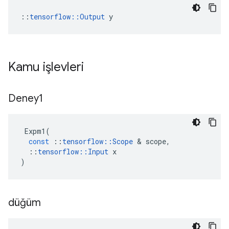
::
tensorflow::Output
 y
Kamu işlevleri
Deney1
Expm1
(
const
::
tensorflow
::
Scope
&
scope
,
::
tensorflow
::
Input
x
)
düğüm