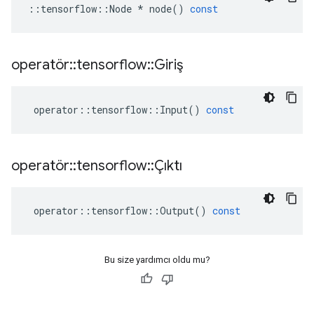
::
tensorflow
::
Node
*
node
()
const
operatör
::
tensorflow
::
Giriş
operator
::
tensorflow
::
Input
()
const
operatör
::
tensorflow
::
Çıktı
operator
::
tensorflow
::
Output
()
const
Bu size yardımcı oldu mu?