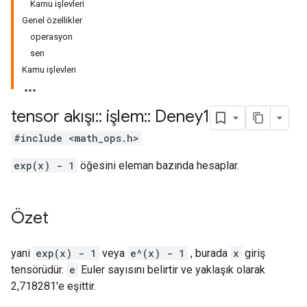
Kamu işlevleri
Genel özellikler
operasyon
sen
Kamu işlevleri
tensor akışı
::
işlem
::
Deney1
#include <math_ops.h>
exp(x) - 1
öğesini eleman bazında hesaplar.
Özet
yani
exp(x) - 1
veya
e^(x) - 1
, burada
x
giriş
tensörüdür.
e
Euler sayısını belirtir ve yaklaşık olarak
2,718281'e eşittir.