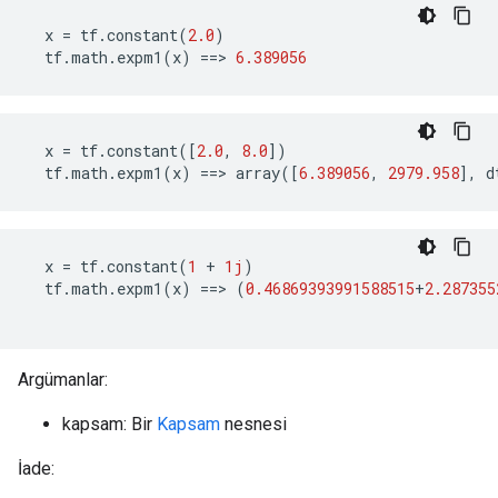
x
=
tf
.
constant
(
2.0
)
tf
.
math
.
expm1
(
x
)
==>
6.389056
x
=
tf
.
constant
([
2.0
,
8.0
])
tf
.
math
.
expm1
(
x
)
==>
array
([
6.389056
,
2979.958
],
d
x
=
tf
.
constant
(
1
+
1j
)
tf
.
math
.
expm1
(
x
)
==>
(
0.46869393991588515
+
2.287355
Argümanlar:
kapsam: Bir
Kapsam
nesnesi
İade: