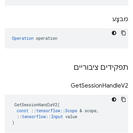
מִבצָע
Operation
 operation
תפקידים ציבוריים
Get
Session
Handle
V2
GetSessionHandleV2
(
const
::
tensorflow
::
Scope
&
scope
,
::
tensorflow
::
Input
value
)