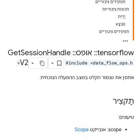
תפקידים ציבוריים
תכונות ציבוריות
יָדִית
מִבצָע
תפקידים ציבוריים
tensorflow
::
אופס
::
Get
Handle
Session
V2
#include <data_flow_ops.h>
אחסן את טנסור הקלט במצב ההפעלה הנוכחית.
תַקצִיר
טיעונים:
scope: אובייקט
Scope