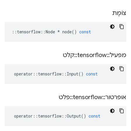
צוֹמֶת
::
tensorflow
::
Node
*
node
()
const
מפעיל
::
tensorflow
::
קלט
operator
::
tensorflow
::
Input
()
const
אופרטור
::
tensorflow
::
פלט
operator
::
tensorflow
::
Output
()
const