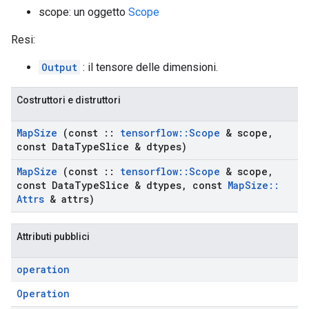
scope: un oggetto
Scope
Resi:
Output
: il tensore delle dimensioni.
Costruttori e distruttori
Map
Size
(const
::
tensorflow
::
Scope
& scope
,
const Data
Type
Slice & dtypes)
Map
Size
(const
::
tensorflow
::
Scope
& scope
,
const Data
Type
Slice & dtypes
,
const
Map
Size
::
Attrs
& attrs)
Attributi pubblici
operation
Operation