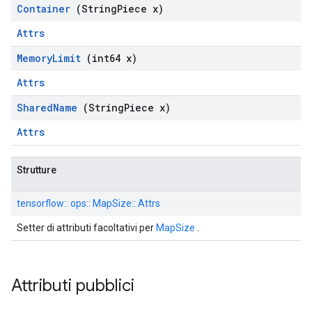
Container
(String
Piece x)
Attrs
Memory
Limit
(int64 x)
Attrs
Shared
Name
(String
Piece x)
Attrs
Strutture
tensorflow:: ops:: MapSize:: Attrs
Setter di attributi facoltativi per
MapSize
.
Attributi pubblici