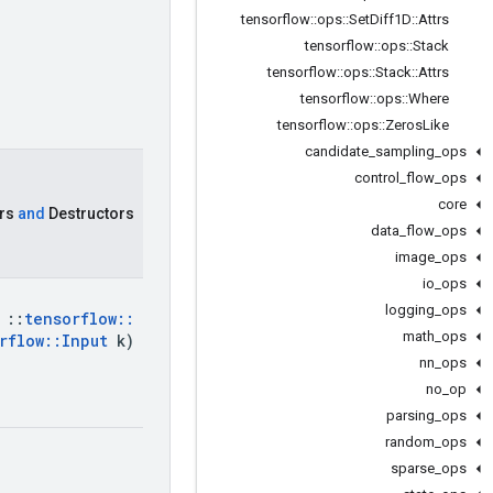
tensorflow
::
ops
::
Set
Diff1D
::
Attrs
tensorflow
::
ops
::
Stack
tensorflow
::
ops
::
Stack
::
Attrs
tensorflow
::
ops
::
Where
tensorflow
::
ops
::
Zeros
Like
candidate
_
sampling
_
ops
control
_
flow
_
ops
core
rs
and
Destructors
data
_
flow
_
ops
image
_
ops
io
_
ops
logging
_
ops
::
tensorflow
::
math
_
ops
rflow
::
Input
k
)
nn
_
ops
no
_
op
parsing
_
ops
random
_
ops
sparse
_
ops