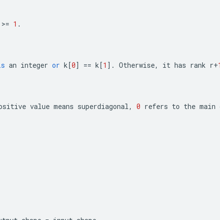
>=
1
.
is
an
integer
or
k
[
0
]
==
k
[
1
]
.
Otherwise
,
it
has
rank
r
+
ositive
value
means
superdiagonal
,
0
refers
to
the
main