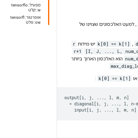
מפעיל::tensorflo
w::קלט
אופרטור::tensorfl
ow::פלט
, למעט האלכסונים שצוינו של
,
k[0] == k[1]
יש מידות
r
r+1
[I, J, ..., L, num_
num_
הוא האלכסון הארוך ביותר
max_diag_l
או
k[0] == k[1]
:
output[i, j, ..., l, m, n]

  = diagonal[i, j, ..., l, n-
    input[i, j, ..., l, m, n]