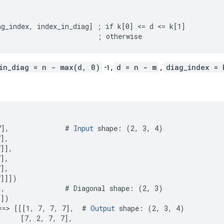
g_index, index_in_diag] ; if k[0] <= d <= k[1]

                         ; otherwise
diag_index = 
,
d = n - m
, ו-
in_diag = n - max(d, 0)
7],              # 
Input
 shape: (2, 3, 4)

],

]],

],

],

]]])

,               # Diagonal shape: (2, 3)

])

==> [[[1, 7, 7, 7],  # 
Output
 shape: (2, 3, 4)

     [7, 2, 7, 7],
