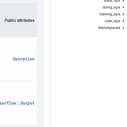
state
_
ops
string
_
ops
training
_
ops
Public
attributes
user
_
ops
Namespaces
Operation
sorflow
::
Output