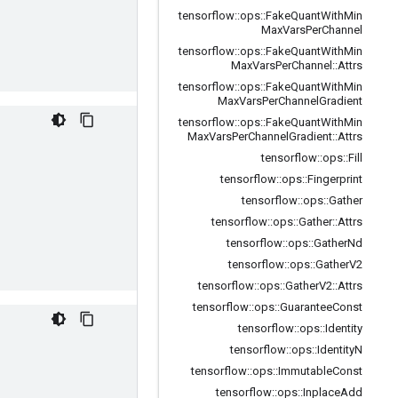
tensorflow
::
ops
::
Fake
Quant
With
Min
Max
Vars
Per
Channel
tensorflow
::
ops
::
Fake
Quant
With
Min
Max
Vars
Per
Channel
::
Attrs
tensorflow
::
ops
::
Fake
Quant
With
Min
Max
Vars
Per
Channel
Gradient
tensorflow
::
ops
::
Fake
Quant
With
Min
Max
Vars
Per
Channel
Gradient
::
Attrs
tensorflow
::
ops
::
Fill
tensorflow
::
ops
::
Fingerprint
tensorflow
::
ops
::
Gather
tensorflow
::
ops
::
Gather
::
Attrs
tensorflow
::
ops
::
Gather
Nd
tensorflow
::
ops
::
Gather
V2
tensorflow
::
ops
::
Gather
V2
::
Attrs
tensorflow
::
ops
::
Guarantee
Const
tensorflow
::
ops
::
Identity
tensorflow
::
ops
::
Identity
N
tensorflow
::
ops
::
Immutable
Const
tensorflow
::
ops
::
Inplace
Add