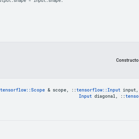
utput
.
shape
=
input
.
shape
.
Constructo
tensorflow
::
Scope
&
scope
,
::
tensorflow
::
Input
input
,
Input
diagonal
,
::
tenso