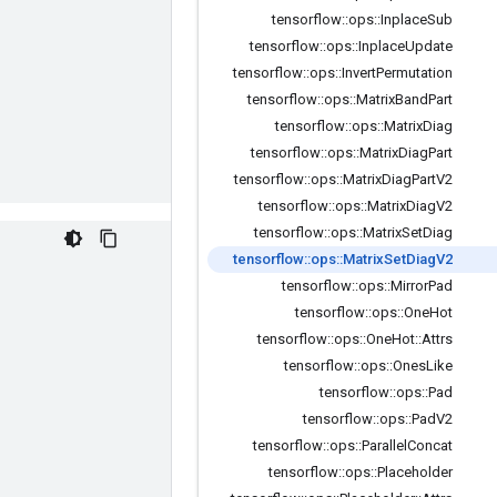
tensorflow
::
ops
::
Inplace
Sub
tensorflow
::
ops
::
Inplace
Update
tensorflow
::
ops
::
Invert
Permutation
tensorflow
::
ops
::
Matrix
Band
Part
tensorflow
::
ops
::
Matrix
Diag
tensorflow
::
ops
::
Matrix
Diag
Part
tensorflow
::
ops
::
Matrix
Diag
Part
V2
tensorflow
::
ops
::
Matrix
Diag
V2
tensorflow
::
ops
::
Matrix
Set
Diag
tensorflow
::
ops
::
Matrix
Set
Diag
V2
tensorflow
::
ops
::
Mirror
Pad
tensorflow
::
ops
::
One
Hot
tensorflow
::
ops
::
One
Hot
::
Attrs
tensorflow
::
ops
::
Ones
Like
tensorflow
::
ops
::
Pad
tensorflow
::
ops
::
Pad
V2
tensorflow
::
ops
::
Parallel
Concat
tensorflow
::
ops
::
Placeholder