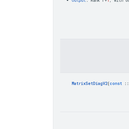
Output
:
Rank
r
+
1
,
with
o
Matrix
Set
Diag
V2
(
const
::