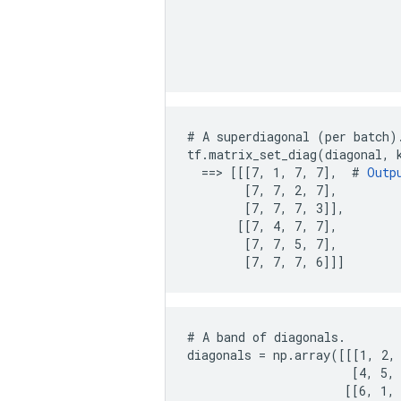
                              
                              
                              
                             
# A superdiagonal (per batch).
tf.matrix_set_diag(diagonal, k
  ==> [[[7, 1, 7, 7],  # 
Outp
        [7, 7, 2, 7],

        [7, 7, 7, 3]],

       [[7, 4, 7, 7],

        [7, 7, 5, 7],

        [7, 7, 7, 6]]]
# A band of diagonals.

diagonals = np.array([[[1, 2, 
                       [4, 5, 
                      [[6, 1, 