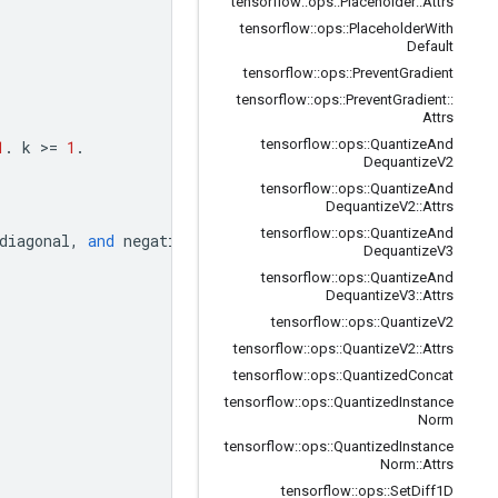
tensorflow
::
ops
::
Placeholder
::
Attrs
tensorflow
::
ops
::
Placeholder
With
Default
tensorflow
::
ops
::
Prevent
Gradient
tensorflow
::
ops
::
Prevent
Gradient
::
Attrs
tensorflow
::
ops
::
Quantize
And
1
.
k
>=
1
.
Dequantize
V2
tensorflow
::
ops
::
Quantize
And
Dequantize
V2
::
Attrs
tensorflow
::
ops
::
Quantize
And
diagonal
,
and
negative
value
means
subdiagonals
.
k
can
b
Dequantize
V3
tensorflow
::
ops
::
Quantize
And
Dequantize
V3
::
Attrs
tensorflow
::
ops
::
Quantize
V2
tensorflow
::
ops
::
Quantize
V2
::
Attrs
tensorflow
::
ops
::
Quantized
Concat
tensorflow
::
ops
::
Quantized
Instance
Norm
tensorflow
::
ops
::
Quantized
Instance
Norm
::
Attrs
tensorflow
::
ops
::
Set
Diff1D