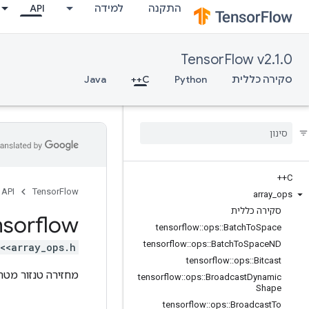
התקנה
למידה
API
TensorFlow v2.1.0
סקירה כללית
Python
C++
Java
C++
API
TensorFlow
array
_
ops
סקירה כללית
nsorflow
tensorflow
::
ops
::
Batch
To
Space
tensorflow
::
ops
::
Batch
To
Space
ND
<array_ops.h>
tensorflow
::
ops
::
Bitcast
מחזירה טנזור מטרי
tensorflow
::
ops
::
Broadcast
Dynamic
Shape
tensorflow
::
ops
::
Broadcast
To