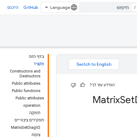
GitHub
/
היכנס
בדף הזה
תַקצִיר
Constructors and
Destructors
Public attributes
המידע עזר לך?
Public functions
Set
Public attributes
operation
תְפוּקָה
תפקידים ציבוריים
MatrixSetDiagV2
צוֹמֶת