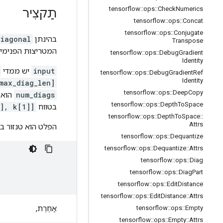
tensorflow
::
ops
::
Check
Numerics
תַקצִיר
tensorflow
::
ops
::
Concat
tensorflow
::
ops
::
Conjugate
בהינתן
diagonal
Transpose
המטריצות הפנימיות
tensorflow
::
ops
::
Debug
Gradient
Identity
input
יש ממדי
tensorflow
::
ops
::
Debug
Gradient
Ref
Identity
max_diag_len]
tensorflow
::
ops
::
Deep
Copy
num_diags
הוא 
tensorflow
::
ops
::
Depth
To
Space
בטווח
[k[0], k[1]]
tensorflow
::
ops
::
Depth
To
Space
::
Attrs
הפלט הוא טנזור ב
tensorflow
::
ops
::
Dequantize
tensorflow
::
ops
::
Dequantize
::
Attrs
tensorflow
::
ops
::
Diag
tensorflow
::
ops
::
Diag
Part
tensorflow
::
ops
::
Edit
Distance
tensorflow
::
ops
::
Edit
Distance
::
Attrs
אַחֶרֶת,
tensorflow
::
ops
::
Empty
tensorflow
::
ops
::
Empty
::
Attrs