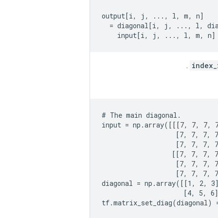
output[i, j, ..., l, m, n]

  = diagonal[i, j, ..., l, dia
    input[i, j, ..., l, m, n]
.
index_
# The main diagonal.

input = np.array([[[7, 7, 7, 
                   [7, 7, 7, 7
                   [7, 7, 7, 7
                  [[7, 7, 7, 7
                   [7, 7, 7, 7
                   [7, 7, 7, 7
diagonal = np.array([[1, 2, 3]
                     [4, 5, 6]
tf.matrix_set_diag(diagonal) 
                              