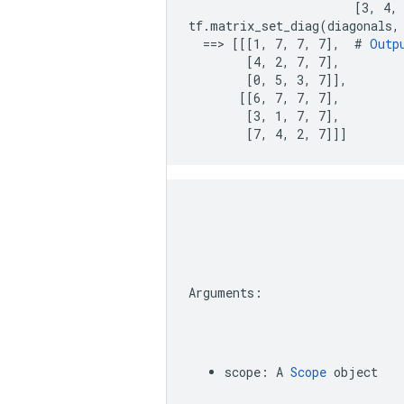
                       [3, 4, 
tf.matrix_set_diag(diagonals, 
  ==> [[[1, 7, 7, 7],  # 
Outp
        [4, 2, 7, 7],

        [0, 5, 3, 7]],

       [[6, 7, 7, 7],

        [3, 1, 7, 7],

        [7, 4, 2, 7]]]
Arguments
:
scope
:
A
Scope
object