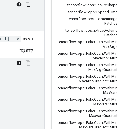
tensorflow
::
ops
::
Ensure
Shape
tensorflow
::
ops
::
Expand
Dims
tensorflow
::
ops
::
Extract
Image
Patches
tensorflow
::
ops
::
Extract
Volume
Patches
כאשר
k[1] - d
tensorflow
::
ops
::
Fake
Quant
With
Min
Max
Args
לְדוּגמָה:
tensorflow
::
ops
::
Fake
Quant
With
Min
Max
Args
::
Attrs
tensorflow
::
ops
::
Fake
Quant
With
Min
Max
Args
Gradient
tensorflow
::
ops
::
Fake
Quant
With
Min
Max
Args
Gradient
::
Attrs
tensorflow
::
ops
::
Fake
Quant
With
Min
Max
Vars
tensorflow
::
ops
::
Fake
Quant
With
Min
Max
Vars
::
Attrs
tensorflow
::
ops
::
Fake
Quant
With
Min
Max
Vars
Gradient
tensorflow
::
ops
::
Fake
Quant
With
Min
Max
Vars
Gradient
::
Attrs