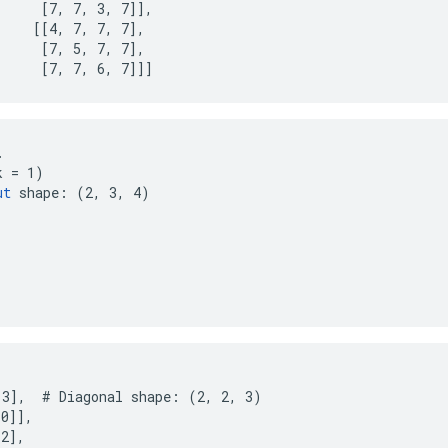
     [7, 7, 3, 7]],

    [[4, 7, 7, 7],

     [7, 5, 7, 7],

      [7, 7, 6, 7]]]


 = 1)

ut
 shape: (2, 3, 4)

3],  # Diagonal shape: (2, 2, 3)

0]],

2],
