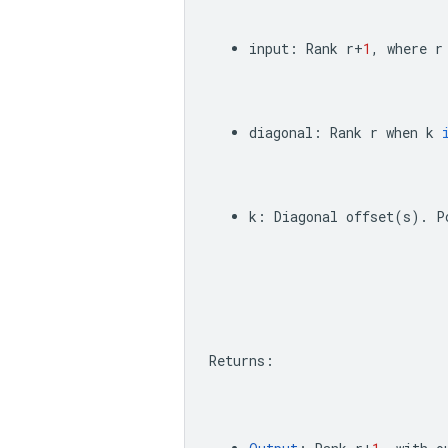
input
:
Rank
r
+
1
,
where
r
diagonal
:
Rank
r
when
k
k
:
Diagonal
offset
(
s
)
.
P
Returns
: