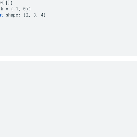
0]]])

k = (-1, 0))

ut
 shape: (2, 3, 4)
