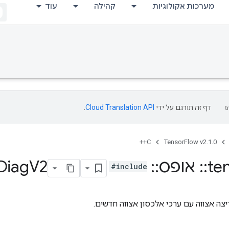
מערכות אקולוגיות
קהילה
עוד
דף זה תורגם על ידי
Cloud Translation API
.
C++
TensorFlow v2.1.0
te
::
אופס
::
Matrix
V2
Diag
#include
צה ​​אצווה עם ערכי אלכסון אצווה חדשים.