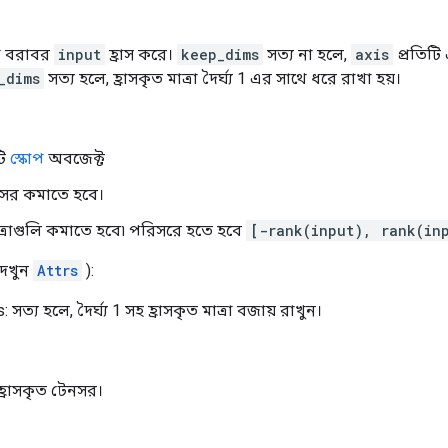
্রা বরাবর
input
হ্রাস করে।
keep_dims
সত্য না হলে,
axis
প্রতিটি এ
_dims
সত্য হলে, হ্রাসকৃত মাত্রা দৈর্ঘ্য 1 এর সাথে ধরে রাখা হয়।
টি
স্কোপ
অবজেক্ট
নসর কমাতে হবে।
াত্রাগুলি কমাতে হবে৷ পরিসরে হতে হবে
[-rank(input), rank(in
(দেখুন
Attrs
):
সত্য হলে, দৈর্ঘ্য 1 সহ হ্রাসকৃত মাত্রা বজায় রাখুন।
হ্রাসকৃত টেনসর।