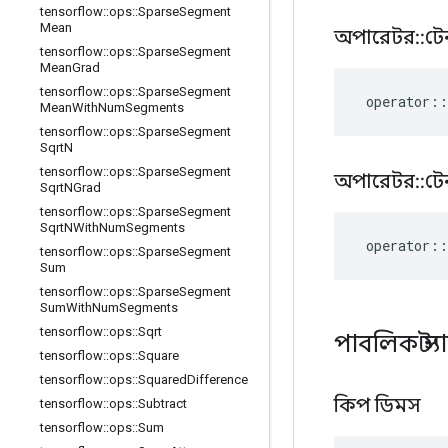
tensorflow
::
ops
::
Sparse
Segment
Mean
অপারেটর
::
টে
tensorflow
::
ops
::
Sparse
Segment
Mean
Grad
tensorflow
::
ops
::
Sparse
Segment
operator
::
Mean
With
Num
Segments
tensorflow
::
ops
::
Sparse
Segment
Sqrt
N
tensorflow
::
ops
::
Sparse
Segment
অপারেটর
::
টে
Sqrt
NGrad
tensorflow
::
ops
::
Sparse
Segment
Sqrt
NWith
Num
Segments
operator
::
tensorflow
::
ops
::
Sparse
Segment
Sum
tensorflow
::
ops
::
Sparse
Segment
Sum
With
Num
Segments
tensorflow
::
ops
::
Sqrt
পাবলিক স্ট
tensorflow
::
ops
::
Square
tensorflow
::
ops
::
Squared
Difference
কিপ ডিমস
tensorflow
::
ops
::
Subtract
tensorflow
::
ops
::
Sum