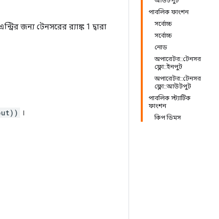
আউটপুট
পাবলিক ফাংশন
সর্বোচ্চ
ন্ট্রির জন্য টেনসরের র‍্যাঙ্ক 1 দ্বারা
সর্বোচ্চ
নোড
অপারেটর::টেনসর
ফ্লো::ইনপুট
অপারেটর::টেনসর
ফ্লো::আউটপুট
পাবলিক স্ট্যাটিক
ফাংশন
put))
।
কিপ ডিমস