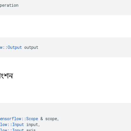
peration
ow::Output
 output
াংশন
ensorflow
::
Scope
&
scope
,
low
::
Input
input
,
low
::
Input
axis