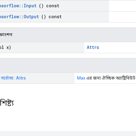
nsorflow
::
Input
() const
nsorflow
::
Output
() const
ক ফাংশন
l x)
Attrs
সর্বোচ্চ:: Attrs
Max
এর জন্য ঐচ্ছিক অ্যাট্রিবিউট
িষ্ট্য