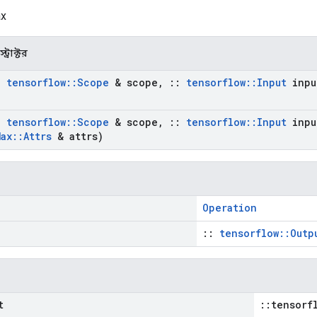
x
ট্রাক্টর
:
tensorflow
::
Scope
& scope
,
::
tensorflow
::
Input
inpu
:
tensorflow
::
Scope
& scope
,
::
tensorflow
::
Input
inpu
Max
::
Attrs
& attrs)
Operation
::
tensorflow::Outp
t
::tensorf