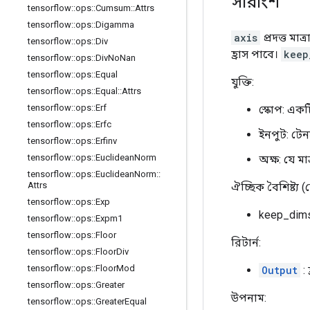
সারাংশ
tensorflow
::
ops
::
Cumsum
::
Attrs
tensorflow
::
ops
::
Digamma
axis
প্রদত্ত মাত
tensorflow
::
ops
::
Div
হ্রাস পাবে।
keep
tensorflow
::
ops
::
Div
No
Nan
tensorflow
::
ops
::
Equal
যুক্তি:
tensorflow
::
ops
::
Equal
::
Attrs
tensorflow
::
ops
::
Erf
স্কোপ: এক
tensorflow
::
ops
::
Erfc
ইনপুট: টে
tensorflow
::
ops
::
Erfinv
tensorflow
::
ops
::
Euclidean
Norm
অক্ষ: যে ম
tensorflow
::
ops
::
Euclidean
Norm
::
Attrs
ঐচ্ছিক বৈশিষ্ট্য 
tensorflow
::
ops
::
Exp
keep_dims: 
tensorflow
::
ops
::
Expm1
tensorflow
::
ops
::
Floor
রিটার্ন:
tensorflow
::
ops
::
Floor
Div
tensorflow
::
ops
::
Floor
Mod
Output
: 
tensorflow
::
ops
::
Greater
উপনাম:
tensorflow
::
ops
::
Greater
Equal