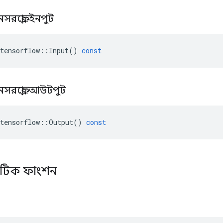
নসরফ্লো
::
ইনপুট
tensorflow
::
Input
()
const
নসরফ্লো
::
আউটপুট
tensorflow
::
Output
()
const
্যাটিক ফাংশন