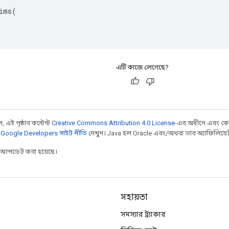
ims(

এটি কাজে লেগেছে?
 এই পৃষ্ঠার কন্টেন্ট
Creative Commons Attribution 4.0 License
-এর অধীনে এবং কো
,
Google Developers সাইট নীতি
দেখুন। Java হল Oracle এবং/অথবা তার অ্যাফিলিয়েট সংস
র আপডেট করা হয়েছে।
সহায়তা
সমস্যার ট্র্যাকার