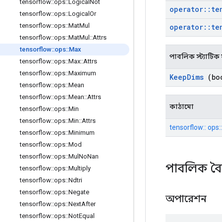
tensorflow
::
ops
::
Logical
Not
operator
::
te
tensorflow
::
ops
::
Logical
Or
tensorflow
::
ops
::
Mat
Mul
operator
::
te
tensorflow
::
ops
::
Mat
Mul
::
Attrs
tensorflow
::
ops
::
Max
পাবলিক স্ট্যাটি
tensorflow
::
ops
::
Max
::
Attrs
tensorflow
::
ops
::
Maximum
Keep
Dims
(boo
tensorflow
::
ops
::
Mean
tensorflow
::
ops
::
Mean
::
Attrs
কাঠামো
tensorflow
::
ops
::
Min
tensorflow
::
ops
::
Min
::
Attrs
tensorflow:: ops:: 
tensorflow
::
ops
::
Minimum
tensorflow
::
ops
::
Mod
tensorflow
::
ops
::
Mul
No
Nan
পাবলিক বৈশ
tensorflow
::
ops
::
Multiply
tensorflow
::
ops
::
Ndtri
tensorflow
::
ops
::
Negate
অপারেশন
tensorflow
::
ops
::
Next
After
tensorflow
::
ops
::
Not
Equal