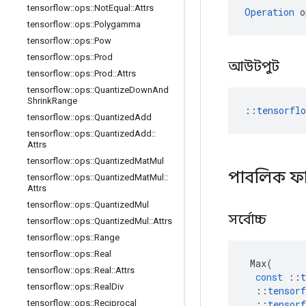
tensorflow
::
ops
::
Not
Equal
::
Attrs
Operation
 o
tensorflow
::
ops
::
Polygamma
tensorflow
::
ops
::
Pow
tensorflow
::
ops
::
Prod
আউটপুট
tensorflow
::
ops
::
Prod
::
Attrs
tensorflow
::
ops
::
Quantize
Down
And
Shrink
Range
::
tensorfl
tensorflow
::
ops
::
Quantized
Add
tensorflow
::
ops
::
Quantized
Add
::
Attrs
tensorflow
::
ops
::
Quantized
Mat
Mul
পাবলিক ফ
tensorflow
::
ops
::
Quantized
Mat
Mul
::
Attrs
tensorflow
::
ops
::
Quantized
Mul
সর্বোচ্চ
tensorflow
::
ops
::
Quantized
Mul
::
Attrs
tensorflow
::
ops
::
Range
tensorflow
::
ops
::
Real
Max
(
tensorflow
::
ops
::
Real
::
Attrs
const
::
t
tensorflow
::
ops
::
Real
Div
::
tensorf
::
tensorf
tensorflow
::
ops
::
Reciprocal