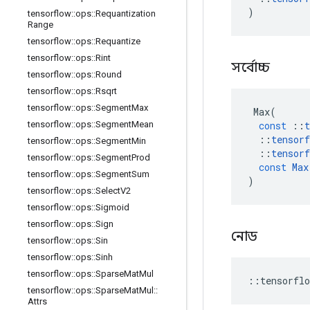
)
tensorflow
::
ops
::
Requantization
Range
tensorflow
::
ops
::
Requantize
tensorflow
::
ops
::
Rint
সর্বোচ্চ
tensorflow
::
ops
::
Round
tensorflow
::
ops
::
Rsqrt
tensorflow
::
ops
::
Segment
Max
Max
(
const
::
t
tensorflow
::
ops
::
Segment
Mean
::
tensorf
tensorflow
::
ops
::
Segment
Min
::
tensorf
tensorflow
::
ops
::
Segment
Prod
const
Max
tensorflow
::
ops
::
Segment
Sum
)
tensorflow
::
ops
::
Select
V2
tensorflow
::
ops
::
Sigmoid
tensorflow
::
ops
::
Sign
নোড
tensorflow
::
ops
::
Sin
tensorflow
::
ops
::
Sinh
tensorflow
::
ops
::
Sparse
Mat
Mul
::
tensorflo
tensorflow
::
ops
::
Sparse
Mat
Mul
::
Attrs