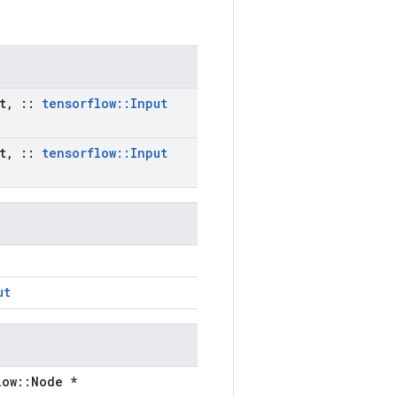
t
,
::
tensorflow
::
Input
t
,
::
tensorflow
::
Input
ut
low::Node *