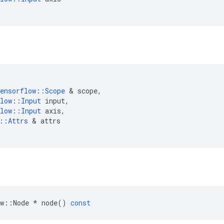
ensorflow
::
Scope
&
scope
,
low
::
Input
input
,
low
::
Input
axis
,
::
Attrs
&
attrs
w
::
Node
*
node
()
const