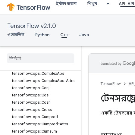
ইনস্টল করুন
শিখুন
API, API
tensorflow::ops::Bincount
tensorflow::ops::Bucketize
tensorflow::ops::Cast
TensorFlow v2.1.0
tensorflow::ops::Cast::Attrs
tensorflow::ops::Ceil
ওভারভিউ
Python
C++
Java
tensorflow::ops::ClipByValue
tensorflow
::
ops
::
Compare
And
Bitpack
tensorflow
::
ops
::
Complex
tensorflow
::
ops
::
Complex
::
Attrs
tensorflow
::
ops
::
Complex
Abs
tensorflow
::
ops
::
Complex
Abs
::
Attrs
TensorFlow
API
tensorflow
::
ops
::
Conj
টেনসরফ্লো
tensorflow
::
ops
::
Cos
tensorflow
::
ops
::
Cosh
tensorflow
::
ops
::
Cross
একটি টেনসরের মা
tensorflow
::
ops
::
Cumprod
tensorflow
::
ops
::
Cumprod
::
Attrs
tensorflow
::
ops
::
Cumsum