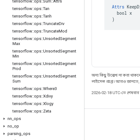
tensorflow
::
ops
::
Sum
::
Attrs
Attrs
 KeepD
tensorflow
::
ops
::
Tan
  bool x

tensorflow
::
ops
::
Tanh
)
tensorflow
::
ops
::
Truncate
Div
tensorflow
::
ops
::
Truncate
Mod
tensorflow
::
ops
::
Unsorted
Segment
Max
tensorflow
::
ops
::
Unsorted
Segment
Min
tensorflow
::
ops
::
Unsorted
Segment
Prod
অন্য কিছু উল্লেখ না করা থাকলে,
tensorflow
::
ops
::
Unsorted
Segment
Sum
লাইসেন্স প্রাপ্ত। আরও জানতে
tensorflow
::
ops
::
Where3
2026-02-18 UTC-তে শেষবা
tensorflow
::
ops
::
Xdivy
tensorflow
::
ops
::
Xlogy
tensorflow
::
ops
::
Zeta
nn
_
ops
সবসময় যুক্ত থাকুন
no
_
op
ব্লগ
parsing
_
ops