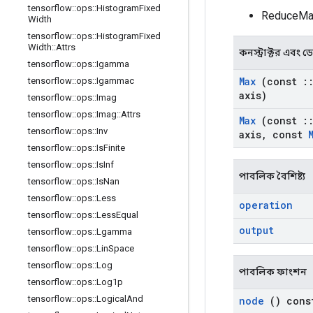
tensorflow
::
ops
::
Histogram
Fixed
ReduceMa
Width
tensorflow
::
ops
::
Histogram
Fixed
Width
::
Attrs
কনস্ট্রাক্টর এবং ডেস্
tensorflow
::
ops
::
Igamma
Max
(const
:
tensorflow
::
ops
::
Igammac
axis)
tensorflow
::
ops
::
Imag
tensorflow
::
ops
::
Imag
::
Attrs
Max
(const
:
tensorflow
::
ops
::
Inv
axis
,
const
tensorflow
::
ops
::
Is
Finite
tensorflow
::
ops
::
Is
Inf
পাবলিক বৈশিষ্ট্য
tensorflow
::
ops
::
Is
Nan
tensorflow
::
ops
::
Less
operation
tensorflow
::
ops
::
Less
Equal
output
tensorflow
::
ops
::
Lgamma
tensorflow
::
ops
::
Lin
Space
tensorflow
::
ops
::
Log
পাবলিক ফাংশন
tensorflow
::
ops
::
Log1p
tensorflow
::
ops
::
Logical
And
node
() cons