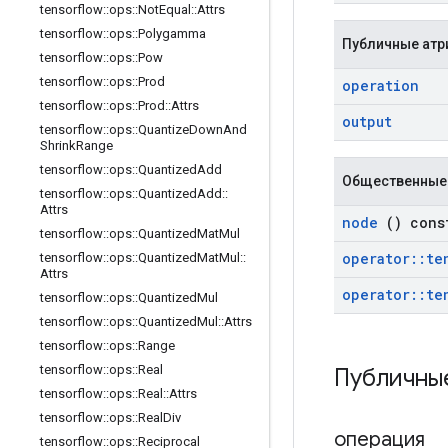
tensorflow
::
ops
::
Not
Equal
::
Attrs
tensorflow
::
ops
::
Polygamma
Публичные атр
tensorflow
::
ops
::
Pow
tensorflow
::
ops
::
Prod
operation
tensorflow
::
ops
::
Prod
::
Attrs
output
tensorflow
::
ops
::
Quantize
Down
And
Shrink
Range
tensorflow
::
ops
::
Quantized
Add
Общественные
tensorflow
::
ops
::
Quantized
Add
::
Attrs
node
() cons
tensorflow
::
ops
::
Quantized
Mat
Mul
operator
::
te
tensorflow
::
ops
::
Quantized
Mat
Mul
::
Attrs
operator
::
te
tensorflow
::
ops
::
Quantized
Mul
tensorflow
::
ops
::
Quantized
Mul
::
Attrs
tensorflow
::
ops
::
Range
tensorflow
::
ops
::
Real
Публичны
tensorflow
::
ops
::
Real
::
Attrs
tensorflow
::
ops
::
Real
Div
операция
tensorflow
::
ops
::
Reciprocal