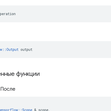
peration
ow::Output
 output
нные функции
йПосле
ensorflow
::
Scope
&
scope
,