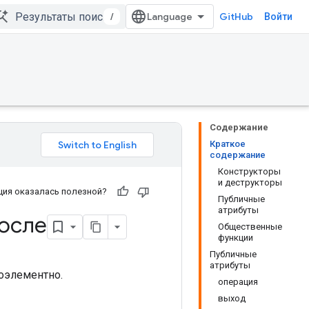
/
GitHub
Войти
Содержание
Краткое
содержание
Конструкторы
и деструкторы
ия оказалась полезной?
Публичные
атрибуты
осле
Общественные
функции
Публичные
атрибуты
оэлементно.
операция
выход