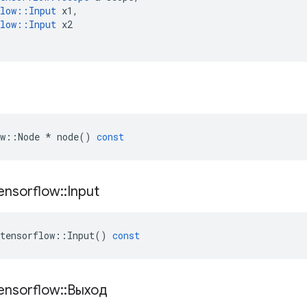
low
::
Input
x1
,
low
::
Input
x2
w
::
Node
*
node
()
const
ensorflow
::
Input
tensorflow
::
Input
()
const
ensorflow
::
Выход