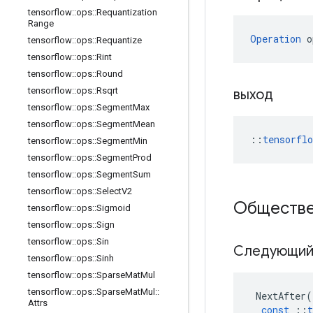
tensorflow
::
ops
::
Requantization
Range
Operation
 o
tensorflow
::
ops
::
Requantize
tensorflow
::
ops
::
Rint
tensorflow
::
ops
::
Round
tensorflow
::
ops
::
Rsqrt
выход
tensorflow
::
ops
::
Segment
Max
tensorflow
::
ops
::
Segment
Mean
::
tensorfl
tensorflow
::
ops
::
Segment
Min
tensorflow
::
ops
::
Segment
Prod
tensorflow
::
ops
::
Segment
Sum
tensorflow
::
ops
::
Select
V2
Обществе
tensorflow
::
ops
::
Sigmoid
tensorflow
::
ops
::
Sign
tensorflow
::
ops
::
Sin
Следующи
tensorflow
::
ops
::
Sinh
tensorflow
::
ops
::
Sparse
Mat
Mul
tensorflow
::
ops
::
Sparse
Mat
Mul
::
NextAfter
(
Attrs
const
::
t