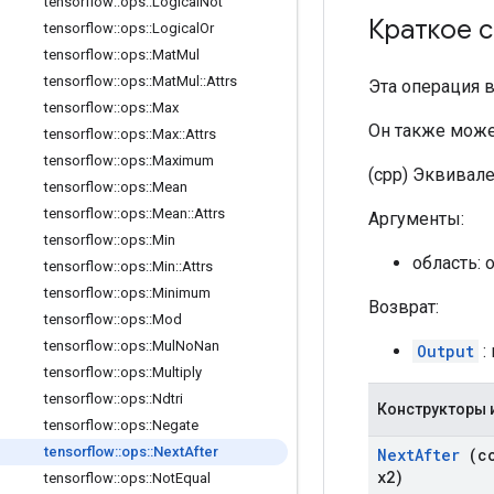
tensorflow
::
ops
::
Logical
Not
Краткое 
tensorflow
::
ops
::
Logical
Or
tensorflow
::
ops
::
Mat
Mul
tensorflow
::
ops
::
Mat
Mul
::
Attrs
Эта операция во
tensorflow
::
ops
::
Max
Он также може
tensorflow
::
ops
::
Max
::
Attrs
tensorflow
::
ops
::
Maximum
(cpp) Эквивален
tensorflow
::
ops
::
Mean
tensorflow
::
ops
::
Mean
::
Attrs
Аргументы:
tensorflow
::
ops
::
Min
область: 
tensorflow
::
ops
::
Min
::
Attrs
tensorflow
::
ops
::
Minimum
Возврат:
tensorflow
::
ops
::
Mod
tensorflow
::
ops
::
Mul
No
Nan
Output
:
tensorflow
::
ops
::
Multiply
tensorflow
::
ops
::
Ndtri
Конструкторы 
tensorflow
::
ops
::
Negate
tensorflow
::
ops
::
Next
After
Next
After
(c
x2)
tensorflow
::
ops
::
Not
Equal