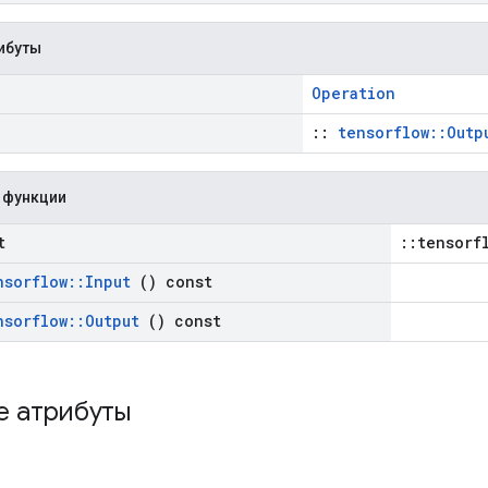
ибуты
Operation
::
tensorflow::Outp
 функции
t
::tensorf
nsorflow
::
Input
() const
nsorflow
::
Output
() const
е атрибуты