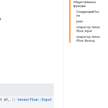
Общественные
функции
СледующийПос
ле
.
узел
оператор::tenso
rflow::Input
оператор::tenso
rflow::Выход
t
x1
,
::
tensorflow
::
Input