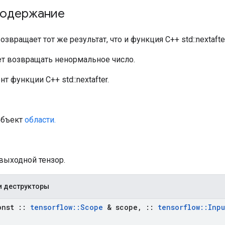
содержание
звращает тот же результат, что и функция C++ std::nextafter
т возвращать ненормальное число.
т функции C++ std::nextafter.
объект
области.
 выходной тензор.
и деструкторы
onst
::
tensorflow
::
Scope
& scope
,
::
tensorflow
::
Inpu