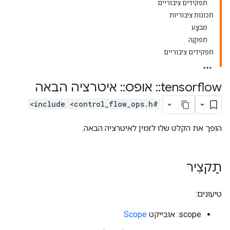
תפקידים ציבוריים
תכונות ציבוריות
מִבצָע
תְפוּקָה
תפקידים ציבוריים
tensorflow
::
אופס
::
איטרציה הבאה
#include <control_flow_ops.h>
הופך את הקלט שלו לזמין לאיטרציה הבאה.
תַקצִיר
טיעונים:
scope: אובייקט
Scope