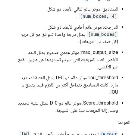
الصناديق: موتر عائم ثنائي الأبعاد ذو شكل
.
[num_boxes, 4]
الدرجات: موتر عائم أحادي الأبعاد ذو شكل
[num_boxes]
يمثل درجة واحدة تتوافق مع كل مربع
(كل صف من المربعات).
max_output_size: موتر عددي صحيح يمثل الحد
الأقصى لعدد المربعات التي سيتم تحديدها عن طريق القمع
غير الأقصى.
iou_threshold: موتر عائم ذو 0-D يمثل العتبة لتحديد
ما إذا كانت الصناديق تتداخل أكثر من اللازم فيما يتعلق بـ
IOU.
Score_threshold: موتر عائم ذو 0-D يمثل عتبة تحديد
وقت إزالة المربعات بناءً على النتيجة.
العوائد:
Output
: موتر عدد صحيح أحادي الأبعاد بالشكل
[M]