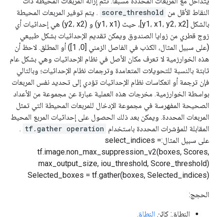
يتداخل مع المربعات المحددة مسبقًا. تتم إزالة المربعات المحيطة ذات
النقاط الأقل من
score_threshold
. يتم توفير المربعات المحيطة
بالشكل [y1، x1، y2، x2]، حيث (y1، x1) و (y2، x2) هي إحداثيات أي
زوج قطري من زوايا الصندوق ويمكن تقديم الإحداثيات بشكل طبيعي
(على سبيل المثال، الكذب في الفاصل الزمني [0، 1]) أو المطلق. لاحظ أن
هذه الخوارزمية لا تعرف مكان الأصل في نظام الإحداثيات وهي بشكل عام
ثابتة بالنسبة للتحويلات المتعامدة وترجمات نظام الإحداثيات؛ وبالتالي
فإن ترجمة أو انعكاسات نظام الإحداثيات تؤدي إلى تحديد نفس المربعات
بواسطة الخوارزمية. مخرجات هذه العملية عبارة عن مجموعة من الأعداد
الصحيحة المفهرسة في مجموعة الإدخال للمربعات المحيطة التي تمثل
المربعات المحددة. ويمكن بعد ذلك الحصول على إحداثيات المربع المحيط
المقابلة للمؤشرات المحددة باستخدام
tf.gather operation
.
على سبيل المثال:select_indices =
tf.image.non_max_suppression_v2(boxes, Scores,
max_output_size, iou_threshold, Score_threshold)
Selected_boxes = tf.gather(boxes, Selected_indices)
الحجج:
النطاق: كائن
النطاق