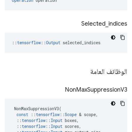
Operation
 operation
Selected
_
indices
::
tensorflow::Output
 selected_indices
الوظائف العامة
Non
Max
Suppression
V3
NonMaxSuppressionV3
(
const
::
tensorflow
::
Scope
&
scope
,
::
tensorflow
::
Input
boxes
,
::
tensorflow
::
Input
scores
,