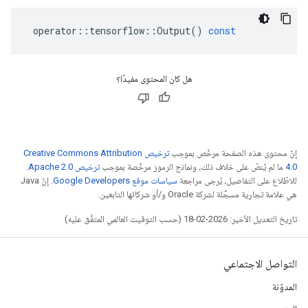
operator
::
tensorflow
::
Output
()
const
هل كان المحتوى مفيدًا؟
إنّ محتوى هذه الصفحة مرخّص بموجب
ترخيص Creative Commons Attribution
4.0‏
ما لم يُنصّ على خلاف ذلك، ونماذج الرموز مرخّصة بموجب
ترخيص Apache 2.0‏
.
للاطّلاع على التفاصيل، يُرجى مراجعة
سياسات موقع Google Developers‏
. إنّ Java
هي علامة تجارية مسجَّلة لشركة Oracle و/أو شركائها التابعين.
تاريخ التعديل الأخير: 2026-02-18 (حسب التوقيت العالمي المتفَّق عليه)
التواصل الاجتماعي
المدوّنة