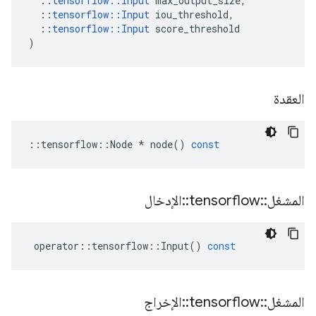
::
tensorflow
::
Input
max_output_size
,
::
tensorflow
::
Input
iou_threshold
,
::
tensorflow
::
Input
score_threshold
)
العقدة
::
tensorflow
::
Node
*
node
()
const
المشغل
::
tensorflow
::
الإدخال
operator
::
tensorflow
::
Input
()
const
المشغل
::
tensorflow
::
الإخراج