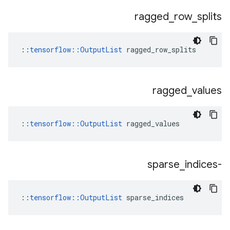
ragged
_
row
_
splits
::
tensorflow::OutputList
 ragged_row_splits
ragged
_
values
::
tensorflow::OutputList
 ragged_values
_
indices
-sparse
::
tensorflow::OutputList
 sparse_indices