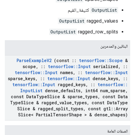
OutputList
كثيفة_القيم
OutputList
ragged_values
OutputList
ragged_row_splits
البنائين والمدمرين
Parse
Example
V2
(const
::
tensorflow
::
Scope
&
scope
,
::
tensorflow
::
Input
serialized
,
::
tensorflow
::
Input
names
,
::
tensorflow
::
Input
sparse
_
keys
,
::
tensorflow
::
Input
dense
_
keys
,
::
tensorflow
::
Input
ragged
_
keys
,
::
tensorflow
::
Input
List
dense
_
defaults
,
int64 num
_
sparse
,
const Data
Type
Slice & sparse
_
types
,
const Data
Type
Slice & ragged
_
value
_
types
,
const Data
Type
Slice & ragged
_
split
_
types
,
const gtl
::
Array
Slice< Partial
Tensor
Shape > & dense
_
shapes)
الصفات العامة