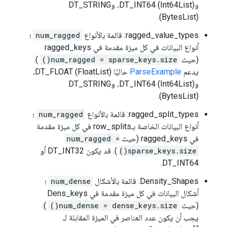
وDT_INT64 (Int64List)، وDT_STRING
(BytesList).
ragged_value_types: قائمة بالأنواع
num_ragged
؛
أنواع البيانات في كل ميزة مقدمة في ragged_keys
(حيث
num_ragged = sparse_keys.size()
).
يدعم
ParseExample
حاليًا DT_FLOAT (FloatList)،
وDT_INT64 (Int64List)، وDT_STRING
(BytesList).
ragged_split_types: قائمة بالأنواع
num_ragged
؛
أنواع البيانات الخاصة بـrow_splits في كل ميزة مقدمة
في ragged_keys (حيث
num_ragged =
sparse_keys.size()
). قد يكون DT_INT32 أو
DT_INT64.
Density_Shapes: قائمة بالأشكال
num_dense
؛
أشكال البيانات في كل ميزة مقدمة في Dens_keys
(حيث
num_dense = dense_keys.size()
).
يجب أن يكون عدد العناصر في الميزة المقابلة لـ