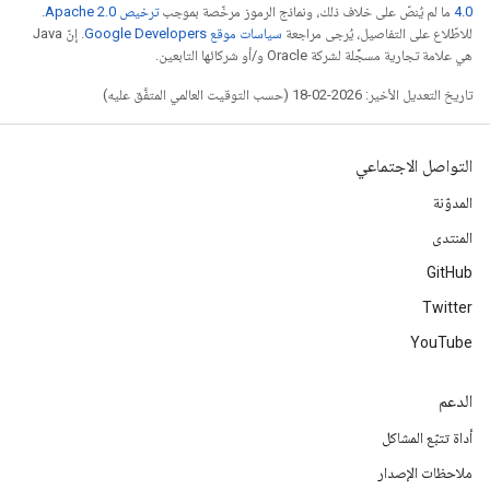
4.0‏
ما لم يُنصّ على خلاف ذلك، ونماذج الرموز مرخّصة بموجب
ترخيص Apache 2.0‏
.
للاطّلاع على التفاصيل، يُرجى مراجعة
سياسات موقع Google Developers‏
. إنّ Java
هي علامة تجارية مسجَّلة لشركة Oracle و/أو شركائها التابعين.
تاريخ التعديل الأخير: 2026-02-18 (حسب التوقيت العالمي المتفَّق عليه)
التواصل الاجتماعي
المدوّنة
المنتدى
GitHub
Twitter
YouTube
الدعم
أداة تتبّع المشاكل
ملاحظات الإصدار