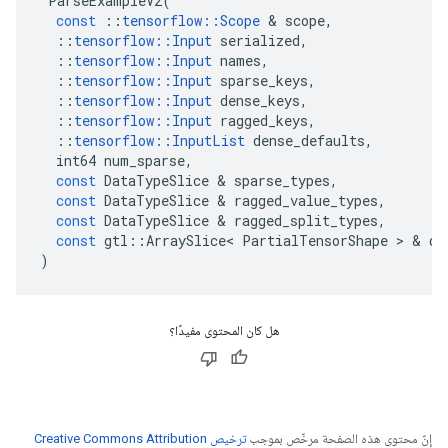
ParseExampleV2
(
const
::
tensorflow
::
Scope
&
scope
,
::
tensorflow
::
Input
serialized
,
::
tensorflow
::
Input
names
,
::
tensorflow
::
Input
sparse_keys
,
::
tensorflow
::
Input
dense_keys
,
::
tensorflow
::
Input
ragged_keys
,
::
tensorflow
::
InputList
dense_defaults
,
int64
num_sparse
,
const
DataTypeSlice
&
sparse_types
,
const
DataTypeSlice
&
ragged_value_types
,
const
DataTypeSlice
&
ragged_split_types
,
const
gtl
::
ArraySlice
<
PartialTensorShape
>
&
de
)
هل كان المحتوى مفيدًا؟
إنّ محتوى هذه الصفحة مرخّص بموجب
ترخيص Creative Commons Attribution