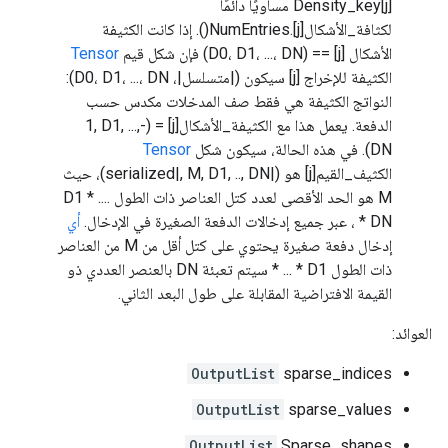
Density_key[j] مساويًا دائمًا
لكثافة_الأشكال[j].NumEntries(). إذا كانت الكثيفة
الأشكال [j] == (D0، D1، ...، DN) فإن شكل قيم
Tensor
الكثيفة للإخراج [j] سيكون (|متسلسل|، D0، D1، ...، DN):
النواتج الكثيفة هي فقط صف المدخلات مكدس حسب
الدفعة. يعمل هذا مع الكثيفة_الأشكال[j] = (-1, D1, ...,
DN). في هذه الحالة، سيكون شكل
Tensor
الكثيف_القيم[j] هو (|serialized|, M, D1, .., DN)، حيث
M هو الحد الأقصى لعدد كتل العناصر ذات الطول D1 * ....
* DN ، عبر جميع إدخالات الدفعة الصغيرة في الإدخال.
أي
إدخال دفعة صغيرة يحتوي على كتل أقل من M من العناصر
ذات الطول D1 * ... * سيتم تعبئة DN بالعنصر العددي ذو
القيمة الافتراضية المقابلة على طول البعد الثاني.
العوائد:
OutputList
sparse_indices
OutputList
sparse_values
OutputList
Sparse_shapes