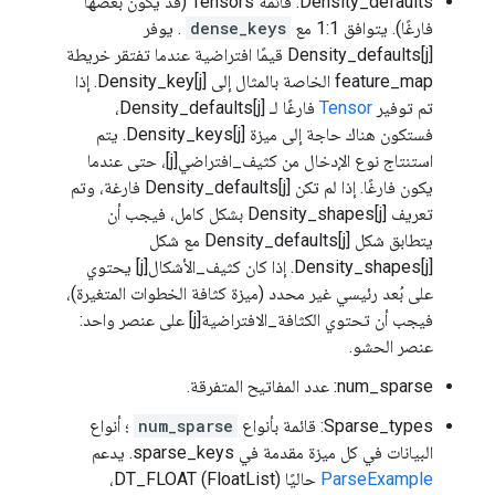
Density_defaults: قائمة Tensors (قد يكون بعضها
فارغًا). يتوافق 1:1 مع
dense_keys
. يوفر
Density_defaults[j] قيمًا افتراضية عندما تفتقر خريطة
feature_map الخاصة بالمثال إلى Density_key[j]. إذا
تم توفير
Tensor
فارغًا لـ Density_defaults[j]،
فستكون هناك حاجة إلى ميزة Density_keys[j]. يتم
استنتاج نوع الإدخال من كثيف_افتراضي[j]، حتى عندما
يكون فارغًا. إذا لم تكن Density_defaults[j] فارغة، وتم
تعريف Density_shapes[j] بشكل كامل، فيجب أن
يتطابق شكل Density_defaults[j] مع شكل
Density_shapes[j]. إذا كان كثيف_الأشكال[j] يحتوي
على بُعد رئيسي غير محدد (ميزة كثافة الخطوات المتغيرة)،
فيجب أن تحتوي الكثافة_الافتراضية[j] على عنصر واحد:
عنصر الحشو.
num_sparse: عدد المفاتيح المتفرقة.
Sparse_types: قائمة بأنواع
num_sparse
؛ أنواع
البيانات في كل ميزة مقدمة في sparse_keys. يدعم
ParseExample
حاليًا DT_FLOAT (FloatList)،