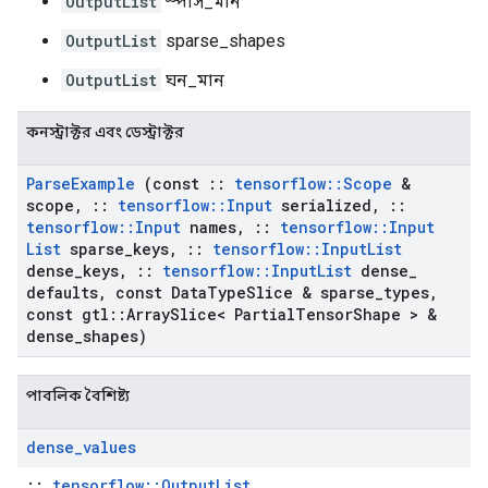
OutputList
স্পার্স_মান
OutputList
sparse_shapes
OutputList
ঘন_মান
কনস্ট্রাক্টর এবং ডেস্ট্রাক্টর
Parse
Example
(const
::
tensorflow
::
Scope
&
scope
,
::
tensorflow
::
Input
serialized
,
::
tensorflow
::
Input
names
,
::
tensorflow
::
Input
List
sparse
_
keys
,
::
tensorflow
::
Input
List
dense
_
keys
,
::
tensorflow
::
Input
List
dense
_
defaults
,
const Data
Type
Slice & sparse
_
types
,
const gtl
::
Array
Slice< Partial
Tensor
Shape > &
dense
_
shapes)
পাবলিক বৈশিষ্ট্য
dense
_
values
::
tensorflow::OutputList