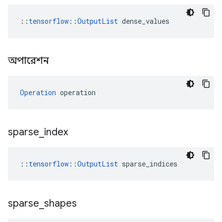
::
tensorflow::OutputList
 dense_values
অপারেশন
Operation
 operation
sparse
_
index
::
tensorflow::OutputList
 sparse_indices
sparse
_
shapes