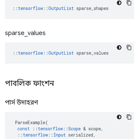
::
tensorflow::OutputList
 sparse_shapes
sparse
_
values
::
tensorflow::OutputList
 sparse_values
পাবলিক ফাংশন
পার্স উদাহরণ
ParseExample
(
const
::
tensorflow
::
Scope
&
scope
,
::
tensorflow
::
Input
serialized
,