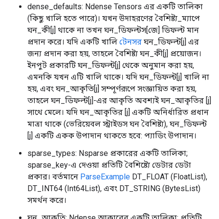
dense_defaults: Ndense Tensors এর একটি তালিকা
(কিছু খালি হতে পারে)। যখন উদাহরণের বৈশিষ্ট্য_ম্যাপে
ঘন_কী[j] থাকে না তখন ঘন_ডিফল্টস[জে] ডিফল্ট মান
প্রদান করে। যদি একটি খালি
টেনসর
ঘন_ডিফল্ট[j] এর
জন্য প্রদান করা হয়, তাহলে বৈশিষ্ট্য ঘন_কী[j] প্রয়োজন।
ইনপুট প্রকারটি ঘন_ডিফল্ট[j] থেকে অনুমান করা হয়,
এমনকি যখন এটি খালি থাকে। যদি ঘন_ডিফল্ট[j] খালি না
হয়, এবং ঘন_আকৃতি[j] সম্পূর্ণরূপে সংজ্ঞায়িত করা হয়,
তাহলে ঘন_ডিফল্ট[j]-এর আকৃতি অবশ্যই ঘন_আকৃতির [j]
সাথে মেলে। যদি ঘন_আকৃতির [j] একটি অনির্ধারিত প্রধান
মাত্রা থাকে (ভেরিয়েবল স্ট্রাইডস ঘন বৈশিষ্ট্য), ঘন_ডিফল্ট
[j] একটি একক উপাদান থাকতে হবে: প্যাডিং উপাদান।
sparse_types: Nsparse প্রকারের একটি তালিকা;
sparse_key-এ দেওয়া প্রতিটি বৈশিষ্ট্যে ডেটার ডেটা
প্রকার। বর্তমানে
ParseExample
DT_FLOAT (FloatList),
DT_INT64 (Int64List), এবং DT_STRING (BytesList)
সমর্থন করে।
ঘন_আকৃতি: Ndense আকারের একটি তালিকা; প্রতিটি