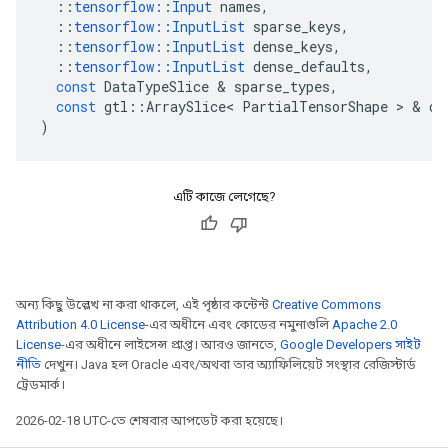
::
tensorflow
::
Input
names
,
::
tensorflow
::
InputList
sparse_keys
,
::
tensorflow
::
InputList
dense_keys
,
::
tensorflow
::
InputList
dense_defaults
,
const
DataTypeSlice
&
sparse_types
,
const
gtl
::
ArraySlice
<
PartialTensorShape
>
&
de
)
এটি কাজে লেগেছে?
অন্য কিছু উল্লেখ না করা থাকলে, এই পৃষ্ঠার কন্টেন্ট
Creative Commons
Attribution 4.0 License
-এর অধীনে এবং কোডের নমুনাগুলি
Apache 2.0
License
-এর অধীনে লাইসেন্স প্রাপ্ত। আরও জানতে,
Google Developers সাইট
নীতি
দেখুন। Java হল Oracle এবং/অথবা তার অ্যাফিলিয়েট সংস্থার রেজিস্টার্ড
ট্রেডমার্ক।
2026-02-18 UTC-তে শেষবার আপডেট করা হয়েছে।