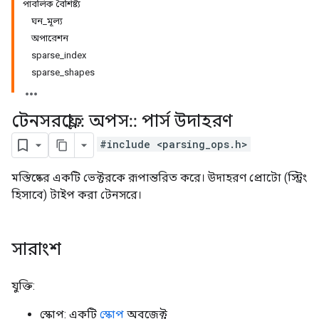
পাবলিক বৈশিষ্ট্য
ঘন_মূল্য
অপারেশন
sparse_index
sparse_shapes
টেনসরফ্লো
::
অপস
::
পার্স উদাহরণ
#include <parsing_ops.h>
মস্তিষ্কের একটি ভেক্টরকে রূপান্তরিত করে। উদাহরণ প্রোটো (স্ট্রিং
হিসাবে) টাইপ করা টেনসরে।
সারাংশ
যুক্তি:
স্কোপ: একটি
স্কোপ
অবজেক্ট