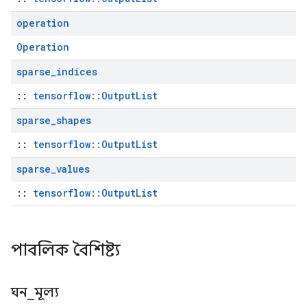
operation
Operation
sparse
_
indices
::
tensorflow::OutputList
sparse
_
shapes
::
tensorflow::OutputList
sparse
_
values
::
tensorflow::OutputList
পাবলিক বৈশিষ্ট্য
ঘন
_
মূল্য