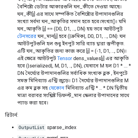
বৈশিষ্ট্যে ডেটার আকারগুলি ঘন_কীতে দেওয়া আছে।
ঘন_কী[j] এর সাথে সম্পর্কিত বৈশিষ্ট্যের উপাদানগুলির
সংখ্যা সর্বদা ঘন_আকৃতির সমান হতে হবে।সংখ্যা()। যদি
ঘন_আকৃতি [j] == (D0, D1, ..., DN) হয় তবে আউটপুট
টেনসরের
ঘন_মান[j] হবে (|ক্রমিক|, D0, D1, ..., DN): ঘন
আউটপুটগুলি হল শুধু ইনপুট সারি ব্যাচ দ্বারা স্তুপীকৃত.
এটি ঘন_আকৃতির জন্য কাজ করে [j] = (-1, D1, ..., DN)।
এই ক্ষেত্রে আউটপুট
Tensor
dens_values[j] এর আকৃতি
হবে (|serialized|, M, D1, .., DN), যেখানে M হল D1 * .... *
DN দৈর্ঘ্যের উপাদানগুলির সর্বাধিক সংখ্যক ব্লক , ইনপুটে
সমস্ত মিনিব্যাচ এন্ট্রি জুড়ে। D1 দৈর্ঘ্যের উপাদানগুলির M
এর কম ব্লক সহ
যেকোন
মিনিব্যাচ এন্ট্রি * ... * DN দ্বিতীয়
মাত্রা বরাবর সংশ্লিষ্ট ডিফল্ট_মান স্কেলার উপাদানের সাথে
প্যাড করা হবে।
রিটার্ন:
OutputList
sparse_index