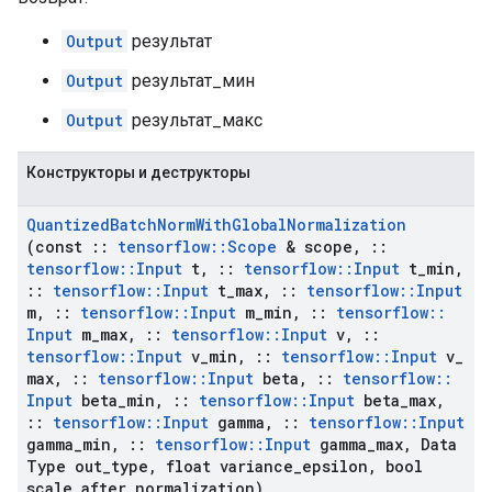
Output
результат
Output
результат_мин
Output
результат_макс
Конструкторы и деструкторы
Quantized
Batch
Norm
With
Global
Normalization
(const
::
tensorflow
::
Scope
& scope
,
::
tensorflow
::
Input
t
,
::
tensorflow
::
Input
t
_
min
,
::
tensorflow
::
Input
t
_
max
,
::
tensorflow
::
Input
m
,
::
tensorflow
::
Input
m
_
min
,
::
tensorflow
::
Input
m
_
max
,
::
tensorflow
::
Input
v
,
::
tensorflow
::
Input
v
_
min
,
::
tensorflow
::
Input
v
_
max
,
::
tensorflow
::
Input
beta
,
::
tensorflow
::
Input
beta
_
min
,
::
tensorflow
::
Input
beta
_
max
,
::
tensorflow
::
Input
gamma
,
::
tensorflow
::
Input
gamma
_
min
,
::
tensorflow
::
Input
gamma
_
max
,
Data
Type out
_
type
,
float variance
_
epsilon
,
bool
scale
_
after
_
normalization)