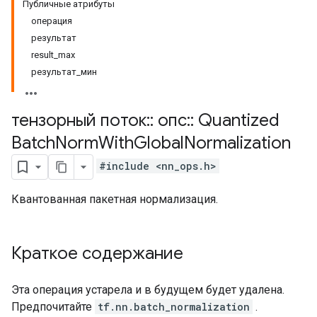
Публичные атрибуты
операция
результат
result_max
результат_мин
тензорный поток
::
опс
::
Quantized
Batch
Norm
With
Global
Normalization
#include <nn_ops.h>
Квантованная пакетная нормализация.
Краткое содержание
Эта операция устарела и в будущем будет удалена.
Предпочитайте
tf.nn.batch_normalization
.