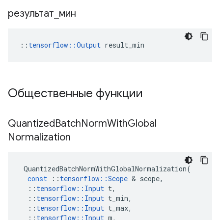
результат
_
мин
::
tensorflow::Output
 result_min
Общественные функции
Quantized
Batch
Norm
With
Global
Normalization
QuantizedBatchNormWithGlobalNormalization
(
const
::
tensorflow
::
Scope
&
scope
,
::
tensorflow
::
Input
t
,
::
tensorflow
::
Input
t_min
,
::
tensorflow
::
Input
t_max
,
::
tensorflow
::
Input
m
,