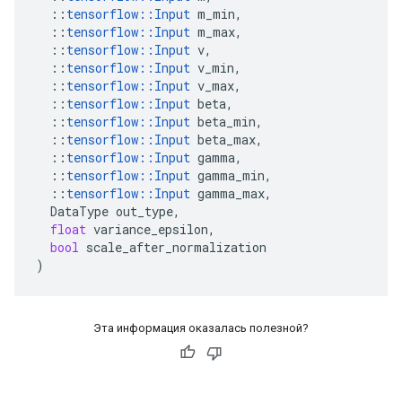
::
tensorflow
::
Input
m_min
,
::
tensorflow
::
Input
m_max
,
::
tensorflow
::
Input
v
,
::
tensorflow
::
Input
v_min
,
::
tensorflow
::
Input
v_max
,
::
tensorflow
::
Input
beta
,
::
tensorflow
::
Input
beta_min
,
::
tensorflow
::
Input
beta_max
,
::
tensorflow
::
Input
gamma
,
::
tensorflow
::
Input
gamma_min
,
::
tensorflow
::
Input
gamma_max
,
DataType
out_type
,
float
variance_epsilon
,
bool
scale_after_normalization
)
Эта информация оказалась полезной?