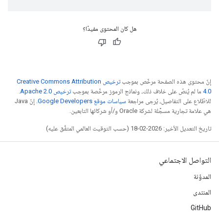
هل كان المحتوى مفيدًا؟
إنّ محتوى هذه الصفحة مرخّص بموجب
ترخيص Creative Commons Attribution
4.0‏
ما لم يُنصّ على خلاف ذلك، ونماذج الرموز مرخّصة بموجب
ترخيص Apache 2.0‏
.
للاطّلاع على التفاصيل، يُرجى مراجعة
سياسات موقع Google Developers‏
. إنّ Java
هي علامة تجارية مسجَّلة لشركة Oracle و/أو شركائها التابعين.
تاريخ التعديل الأخير: 2026-02-18 (حسب التوقيت العالمي المتفَّق عليه)
التواصل الاجتماعي
المدوّنة
المنتدى
GitHub