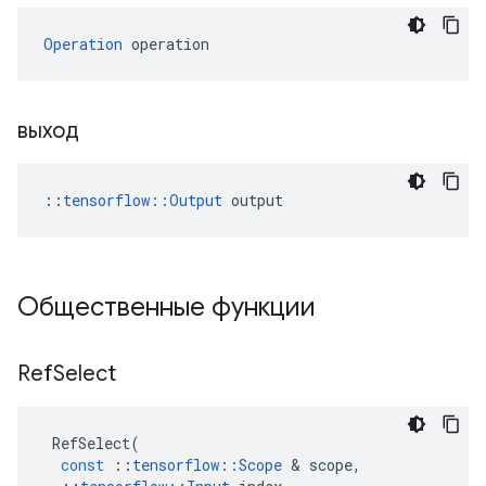
Operation
 operation
выход
::
tensorflow::Output
 output
Общественные функции
Ref
Select
RefSelect
(
const
::
tensorflow
::
Scope
&
scope
,