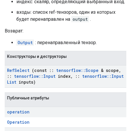
индекс: скаляр, определяющий выбранный вход.
входы: список ref-тензоров, один из которых
будет перенаправлен на
output
.
Возврат:
Output
: перенаправленный тензор.
Конструкторы и деструкторы
Ref
Select
(const
::
tensorflow
::
Scope
& scope
,
::
tensorflow
::
Input
index
,
::
tensorflow
::
Input
List
inputs)
Публичные атрибуты
operation
Operation