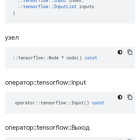
::
tensorflow
::
Input
index
,
::
tensorflow
::
InputList
inputs
)
узел
::
tensorflow
::
Node
*
node
()
const
оператор
::
tensorflow
::
Input
operator
::
tensorflow
::
Input
()
const
оператор
::
tensorflow
::
Выход