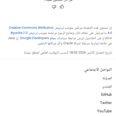
إنّ محتوى هذه الصفحة مرخّص بموجب
ترخيص Creative Commons Attribution
4.0‏
ما لم يُنصّ على خلاف ذلك، ونماذج الرموز مرخّصة بموجب
ترخيص Apache 2.0‏
.
للاطّلاع على التفاصيل، يُرجى مراجعة
سياسات موقع Google Developers‏
. إنّ Java
هي علامة تجارية مسجَّلة لشركة Oracle و/أو شركائها التابعين.
تاريخ التعديل الأخير: 2026-02-18 (حسب التوقيت العالمي المتفَّق عليه)
التواصل الاجتماعي
المدوّنة
المنتدى
GitHub
Twitter
YouTube