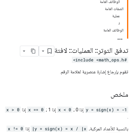
الوظائف العامة
الصفات العامة
عملية
ذ
الوظائف العامة
تدفق التوتر
::
العمليات
::
لافتة
#include <math_ops.h>
تقوم بإرجاع إشارة عنصرية لعلامة الرقم.
ملخص
y = sign(x) = -1
إذا
; 0 إذا
x < 0
; 1 إذا
x == 0
x > 0
.
بالنسبة للأعداد المركبة،
y = sign(x) = x / |x|
إذا
x != 0