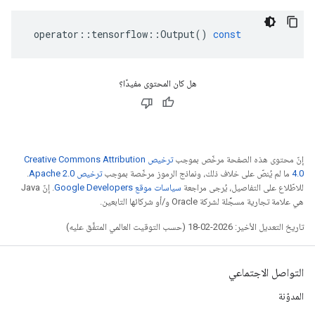
operator
::
tensorflow
::
Output
()
const
هل كان المحتوى مفيدًا؟
إنّ محتوى هذه الصفحة مرخّص بموجب
ترخيص Creative Commons Attribution
4.0‏
ما لم يُنصّ على خلاف ذلك، ونماذج الرموز مرخّصة بموجب
ترخيص Apache 2.0‏
.
للاطّلاع على التفاصيل، يُرجى مراجعة
سياسات موقع Google Developers‏
. إنّ Java
هي علامة تجارية مسجَّلة لشركة Oracle و/أو شركائها التابعين.
تاريخ التعديل الأخير: 2026-02-18 (حسب التوقيت العالمي المتفَّق عليه)
التواصل الاجتماعي
المدوّنة