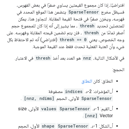
افتراضيًا، إذا كان مجموع القيمتين يساوي صفرًا في بعض الفهرس،
فسيظل مخرج
SparseTensor
يتضمن هذا الموقع المحدد في
فهرسه، ويخزن صفرًا في فتحة القيمة المقابلة. لتجاوز هذا، يمكن
للمتصلين تحديد
thresh
، مما يشير إلى أنه إذا كان للمجموع حجم
أصغر تمامًا من
thresh
، فلن يتم تضمين قيمته المقابلة وفهرسه. على
وجه الخصوص، يعني
thresh == 0
(افتراضي) أنه تم الاحتفاظ بكل
شيء وأن العتبة الفعلية تحدث فقط عند القيمة الموجبة.
في الأشكال التالية،
nnz
هو العدد بعد أخذ
thresh
في الاعتبار.
الحجج:
النطاق: كائن
النطاق
أ_المؤشرات: 2-د.
indices
مصفوفة
SparseTensor
الأولى، الحجم
[nnz, ndims]
.
أ_القيم: 1-د.
SparseTensor
values
الأولى، size
[nnz]
Vector.
أ_الشكل: 1-د.
SparseTensor
shape
الأول، الحجم