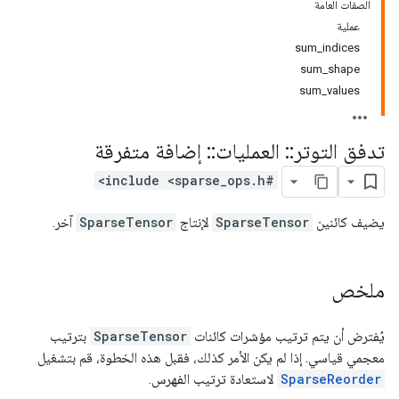
الصفات العامة
عملية
sum_indices
sum_shape
sum_values
تدفق التوتر
::
العمليات
::
إضافة متفرقة
#include <sparse_ops.h>
يضيف كائنين
SparseTensor
لإنتاج
SparseTensor
آخر.
ملخص
يُفترض أن يتم ترتيب مؤشرات كائنات
SparseTensor
بترتيب
معجمي قياسي. إذا لم يكن الأمر كذلك، فقبل هذه الخطوة، قم بتشغيل
SparseReorder
لاستعادة ترتيب الفهرس.