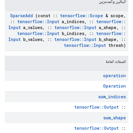
البنائين والمدمرين
Sparse
Add
(const
::
tensorflow
::
Scope
& scope
,
::
tensorflow
::
Input
a
_
indices
,
::
tensorflow
::
Input
a
_
values
,
::
tensorflow
::
Input
a
_
shape
,
::
tensorflow
::
Input
b
_
indices
,
::
tensorflow
::
Input
b
_
values
,
::
tensorflow
::
Input
b
_
shape
,
::
tensorflow
::
Input
thresh)
الصفات العامة
operation
Operation
sum
_
indices
tensorflow::Output
::
sum
_
shape
tensorflow::Output
::