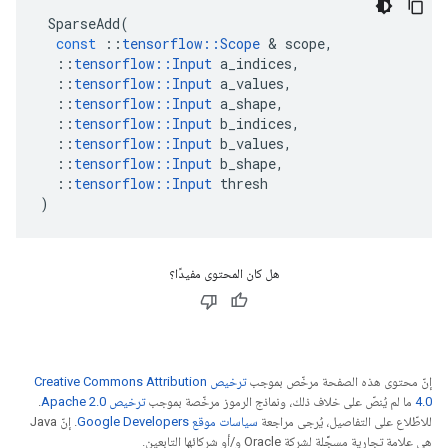
SparseAdd
(
const
::
tensorflow
::
Scope
&
scope
,
::
tensorflow
::
Input
a_indices
,
::
tensorflow
::
Input
a_values
,
::
tensorflow
::
Input
a_shape
,
::
tensorflow
::
Input
b_indices
,
::
tensorflow
::
Input
b_values
,
::
tensorflow
::
Input
b_shape
,
::
tensorflow
::
Input
thresh
)
هل كان المحتوى مفيدًا؟
إنّ محتوى هذه الصفحة مرخّص بموجب
ترخيص Creative Commons Attribution
4.0‏
ما لم يُنصّ على خلاف ذلك، ونماذج الرموز مرخّصة بموجب
ترخيص Apache 2.0‏
.
للاطّلاع على التفاصيل، يُرجى مراجعة
سياسات موقع Google Developers‏
. إنّ Java
هي علامة تجارية مسجَّلة لشركة Oracle و/أو شركائها التابعين.